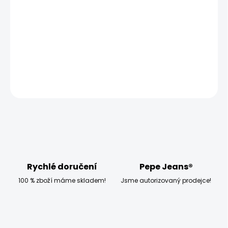
−
+
Přidat do košíku
Modelka měří 173 cm a má na sobě velikost W28 L30
DETAILNÍ INFORMACE
ZEPTAT SE
HLÍDAT
Rychlé doručení
Pepe Jeans®
100 % zboží máme skladem!
Jsme autorizovaný prodejce!