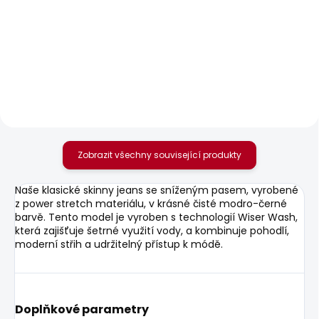
SKLADEM
SKLADEM
Dámská košile
Dámské tričko
BRUNA
BLOOM
1 160 Kč
548 Kč
Zobrazit všechny související produkty
Naše klasické skinny jeans se sníženým pasem, vyrobené
z power stretch materiálu, v krásné čisté modro-černé
barvě. Tento model je vyroben s technologií Wiser Wash,
která zajišťuje šetrné využití vody, a kombinuje pohodlí,
moderní střih a udržitelný přístup k módě.
Doplňkové parametry