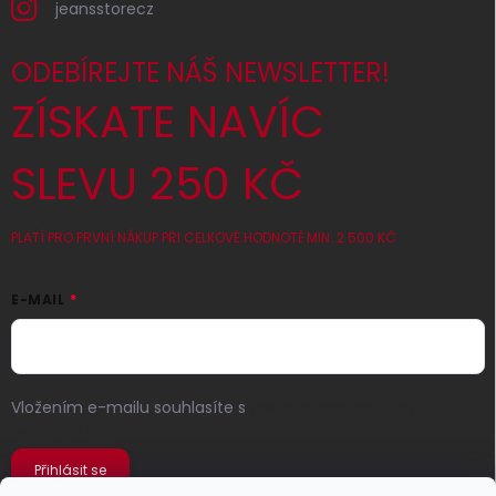
jeansstorecz
ODEBÍREJTE NÁŠ NEWSLETTER!
ZÍSKATE NAVÍC
SLEVU 250 KČ
PLATÍ PRO PRVNÍ NÁKUP PŘI CELKOVÉ HODNOTĚ MIN. 2 500 KČ
E-MAIL
Vložením e-mailu souhlasíte s
podmínkami ochrany
osobních údajů
Přihlásit se