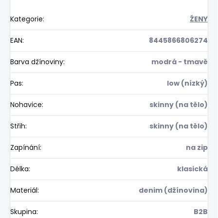
Kategorie
:
ŽENY
EAN
:
8445866806274
Barva džínoviny
:
modrá - tmavě
Pas
:
low (nízký)
Nohavice
:
skinny (na tělo)
Střih
:
skinny (na tělo)
Zapínání
:
na zip
Délka
:
klasická
Materiál
:
denim (džínovina)
Skupina
:
B2B