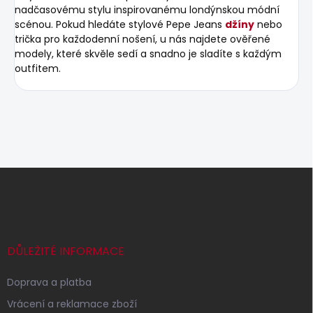
nadčasovému stylu inspirovanému londýnskou módní
scénou. Pokud hledáte stylové Pepe Jeans
džíny
nebo
trička pro každodenní nošení, u nás najdete ověřené
modely, které skvěle sedí a snadno je sladíte s každým
outfitem.
Z
á
p
a
t
í
DŮLEŽITÉ INFORMACE
Doprava a platba
Vrácení a reklamace zboží