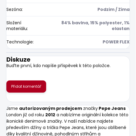
Sezóna
:
Podzim / Zima
Složení
84% bavlna, 15% polyester, 1%
materiálu
:
elastan
Technologie
:
POWER FLEX
Diskuze
Buďte první, kdo napíše příspěvek k této položce.
Přidat komentář
Jsme
autorizovaným prodejcem
značky
Pepe Jeans
London již od roku
2012
a nabízíme originální kolekce této
ikonické denimové značky. V naší nabídce najdete
především džíny a trička Pepe Jeans, které jsou oblíbené
díky kvalitní džínovině, pohodlným střihům a