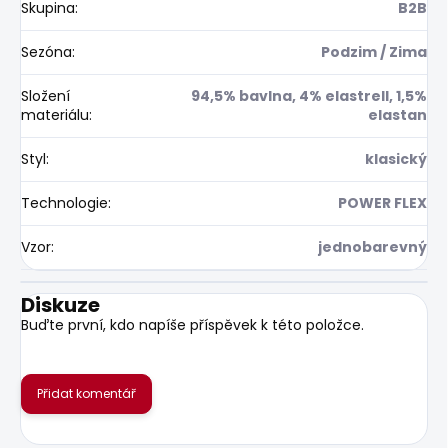
Skupina
:
B2B
Sezóna
:
Podzim / Zima
Složení
94,5% bavlna, 4% elastrell, 1,5%
materiálu
:
elastan
Styl
:
klasický
Technologie
:
POWER FLEX
Vzor
:
jednobarevný
Diskuze
Buďte první, kdo napíše příspěvek k této položce.
Přidat komentář