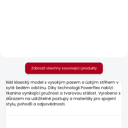
SKLADEM
SKLADEM
Dámské džíny SLIM
Dámské džíny SLIM
JEANS MW ICONIC
JEANS LW VENUS
GEN
2 156 Kč
1 950 Kč
Zobrazit všechny související produkty
Náš klasický model s vysokým pasem a úzkým střihem v
sytě šedém odstínu. Díky technologii Powerflex nabízí
tkanina vynikající pružnost a tvarovou stálost. Vyrobeno s
důrazem na udržitelné postupy a materiály pro spojení
stylu, pohodlí a odpovědnosti.