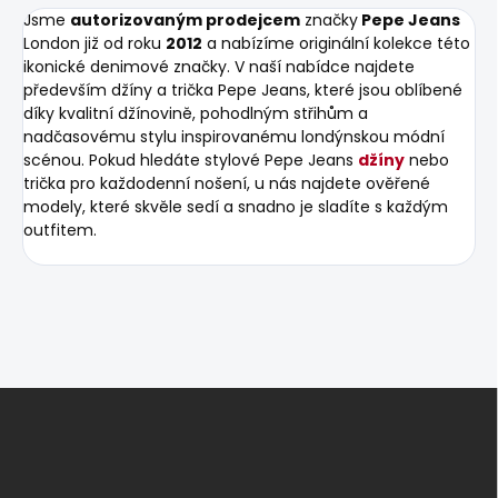
Jsme
autorizovaným prodejcem
značky
Pepe Jeans
London již od roku
2012
a nabízíme originální kolekce této
ikonické denimové značky. V naší nabídce najdete
především džíny a trička Pepe Jeans, které jsou oblíbené
díky kvalitní džínovině, pohodlným střihům a
nadčasovému stylu inspirovanému londýnskou módní
scénou. Pokud hledáte stylové Pepe Jeans
džíny
nebo
trička pro každodenní nošení, u nás najdete ověřené
modely, které skvěle sedí a snadno je sladíte s každým
outfitem.
Z
á
p
a
t