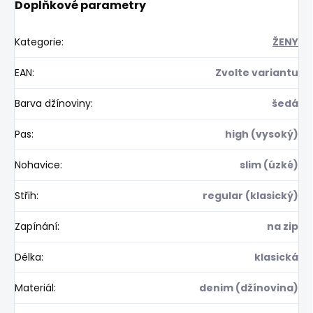
Doplňkové parametry
Kategorie
:
ŽENY
EAN
:
Zvolte variantu
Barva džínoviny
:
šedá
Pas
:
high (vysoký)
Nohavice
:
slim (úzké)
Střih
:
regular (klasický)
Zapínání
:
na zip
Délka
:
klasická
Materiál
:
denim (džínovina)