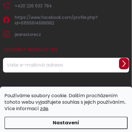
+420 226 633 784
https://www.facebook.com/profile.php?
id=61555614688982
jeansstorecz
ODEBÍRAT NEWSLETTER
Přihl
se
Vložením e-mailu souhlasíte s
podmínkami ochrany osobních
údajů
Používáme soubory cookie. Dalším procházením
tohoto webu vyjadřujete souhlas s jejich používáním..
Více informací
zde
.
Nastavení