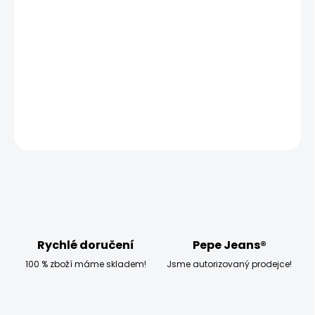
−
+
Přidat do košíku
Modelka měří 173 cm, váží 54 kg a má na sobě velikost
W27 L32
DETAILNÍ INFORMACE
ZEPTAT SE
HLÍDAT
Rychlé doručení
Pepe Jeans®
100 % zboží máme skladem!
Jsme autorizovaný prodejce!