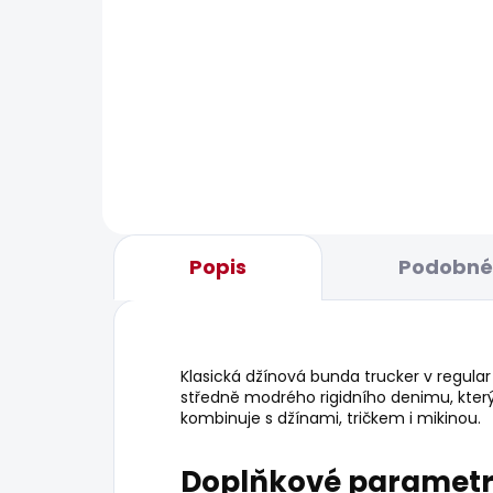
BESTS
SKLADEM
Pánská mikina GRIFFIN
Pán
CREW
631
1 070 Kč
Popis
Podobné 
Klasická džínová bunda trucker v regul
středně modrého rigidního denimu, který 
kombinuje s džínami, tričkem i mikinou.
Doplňkové paramet