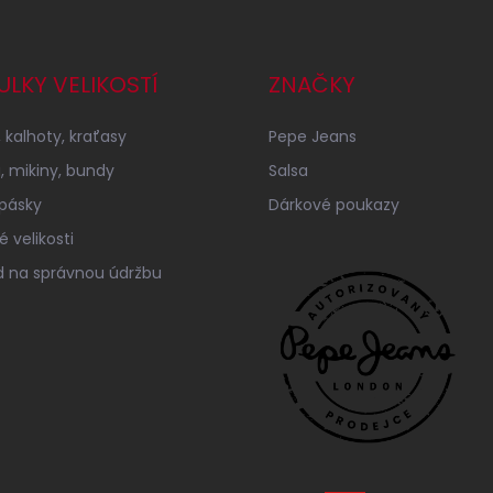
ULKY VELIKOSTÍ
ZNAČKY
 kalhoty, kraťasy
Pepe Jeans
a, mikiny, bundy
Salsa
 pásky
Dárkové poukazy
 velikosti
 na správnou údržbu