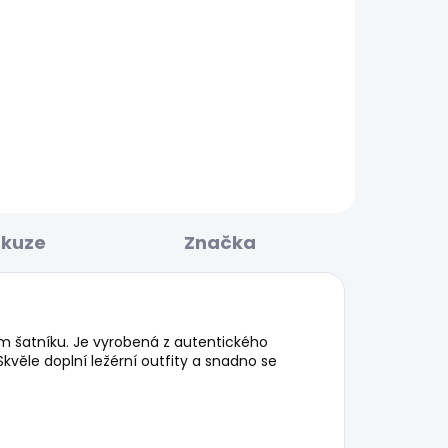
BESTSELLER
KLADEM
SKLADEM
GHT
Pánské tričko CONTRAST
CONNOR
440 Kč
skuze
Značka
m šatníku. Je vyrobená z autentického
kvěle doplní ležérní outfity a snadno se