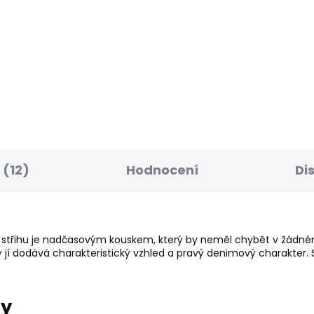
ELLER
BESTSELLER
SKLADEM
S
ské tričko JACKO
Pánské džíny STRAI
JEANS CASH SUMMER
 Kč
1 885 Kč
(12)
Hodnocení
Di
ar střihu je nadčasovým kouskem, který by neměl chybět v žádné
jí dodává charakteristický vzhled a pravý denimový charakter. S
ry