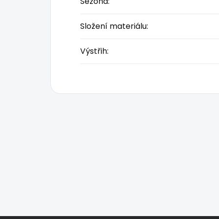
Sezóna
:
Složení materiálu
:
Výstřih
: