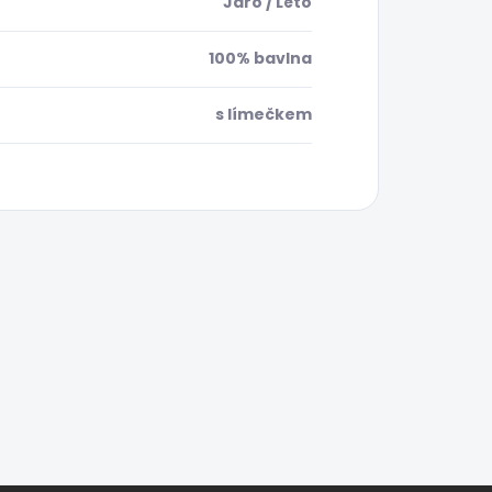
Jaro / Léto
100% bavlna
s límečkem