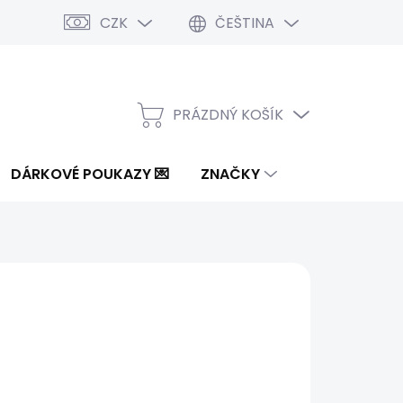
CZK
ČEŠTINA
PRÁZDNÝ KOŠÍK
NÁKUPNÍ
KOŠÍK
DÁRKOVÉ POUKAZY 💌
ZNAČKY
 Kč