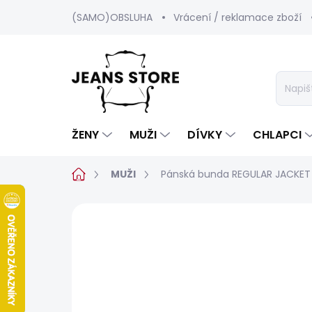
Přejít
(SAMO)OBSLUHA
Vrácení / reklamace zboží
na
obsah
ŽENY
MUŽI
DÍVKY
CHLAPCI
Domů
MUŽI
Pánská bunda REGULAR JACKET
Neohodnoceno
Podrobnosti hod
SALECODE:SRPEN:15:%