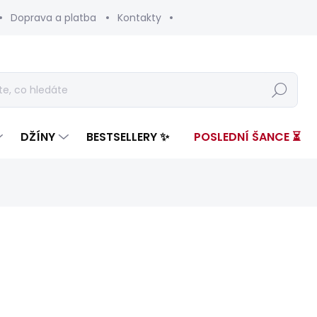
Doprava a platba
Kontakty
Hledat
DŽÍNY
BESTSELLERY ✨
POSLEDNÍ ŠANCE ⏳
nocení
ZNAČKA:
PEPE JEANS
3 299 Kč
1 291
Měrná
SKLADEM
(1 KS)
cena: