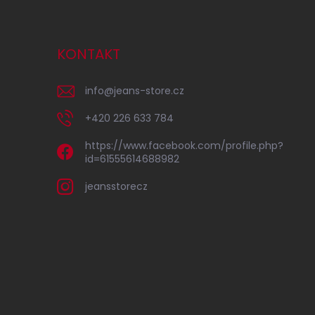
KONTAKT
info
@
jeans-store.cz
+420 226 633 784
https://www.facebook.com/profile.php?
id=61555614688982
jeansstorecz