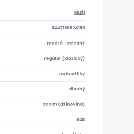
MUŽI
8447166524186
modrá - středně
regular (klasický)
na knoflíky
dlouhý
denim (džínovina)
B2B