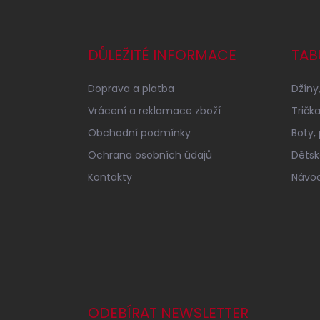
Z
á
p
a
DŮLEŽITÉ INFORMACE
TAB
t
í
Doprava a platba
Džíny,
Vrácení a reklamace zboží
Tričk
Obchodní podmínky
Boty,
Ochrana osobních údajů
Dětské
Kontakty
Návod
ODEBÍRAT NEWSLETTER