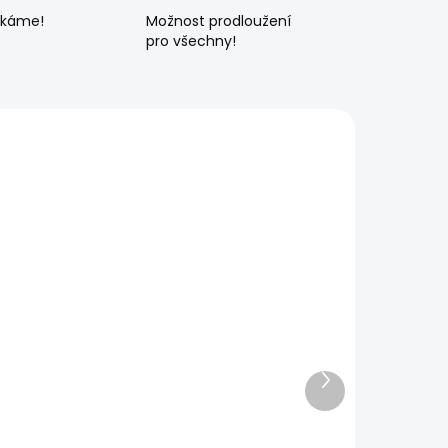
ékáme!
Možnost prodloužení
pro všechny!
Další
produkt