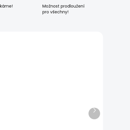
ékáme!
Možnost prodloužení
pro všechny!
Další
produkt