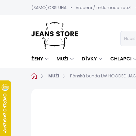
Přejít
(SAMO)OBSLUHA
Vrácení / reklamace zboží
na
obsah
ŽENY
MUŽI
DÍVKY
CHLAPCI
Domů
MUŽI
Pánská bunda LW HOODED JAC
Neohodnoceno
Podrobnosti hod
SALECODE:SRPEN:15:%