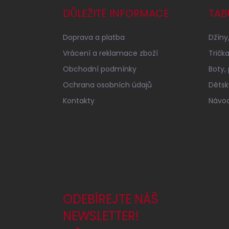
a
DŮLEŽITÉ INFORMACE
TAB
t
í
Doprava a platba
Džíny,
Vrácení a reklamace zboží
Tričk
Obchodní podmínky
Boty,
Ochrana osobních údajů
Dětské
Kontakty
Návod
ODEBÍREJTE NÁŠ
NEWSLETTER!