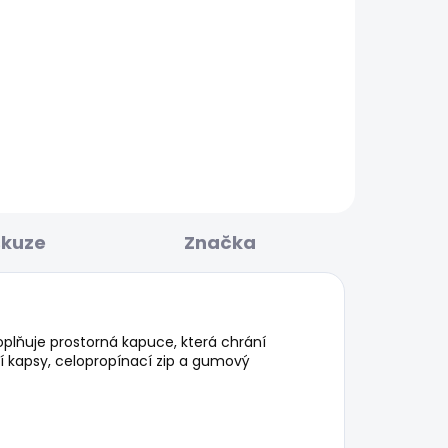
BESTSELLER
KLADEM
SKLADEM
N
Pánské tričko ORIGINAL
BASIC 3N
440 Kč
skuze
Značka
oplňuje prostorná kapuce, která chrání
í kapsy, celopropínací zip a gumový