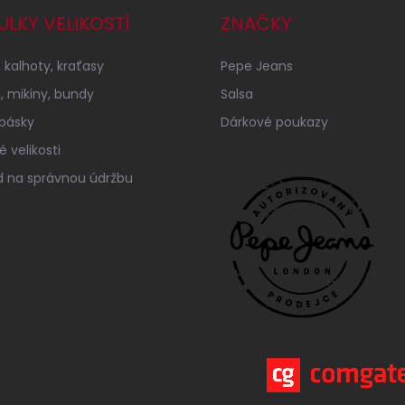
ULKY VELIKOSTÍ
ZNAČKY
 kalhoty, kraťasy
Pepe Jeans
a, mikiny, bundy
Salsa
 pásky
Dárkové poukazy
 velikosti
 na správnou údržbu