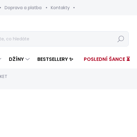
Doprava a platba
Kontakty
Hledat
DŽÍNY
BESTSELLERY ✨
POSLEDNÍ ŠANCE ⏳
KET
nocení
ZNAČKA:
RED BULL RACING X PEPE JEANS
4 399 Kč
3 34
Měrná
ZVOLTE VARIANTU
cena: