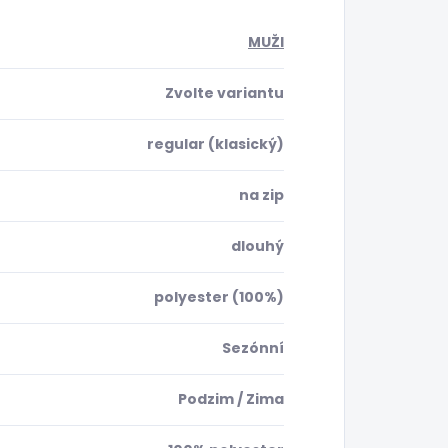
MUŽI
Zvolte variantu
regular (klasický)
na zip
dlouhý
polyester (100%)
Sezónní
Podzim / Zima