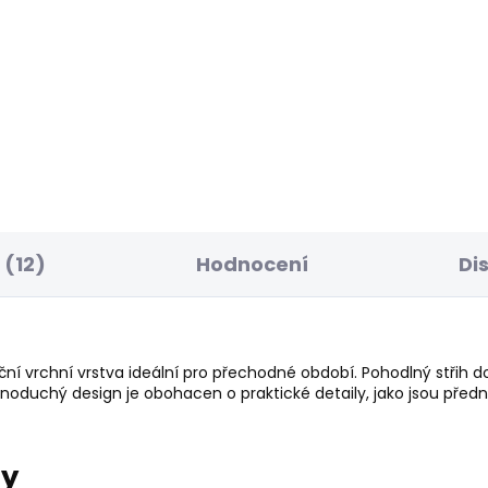
BESTSELLER
SKLADEM
S
ské kraťasy REGULAR
Pánské tričko EGGO 
NO SHORT
506 Kč
8 Kč
(12)
Hodnocení
Di
ní vrchní vrstva ideální pro přechodné období. Pohodlný střih d
noduchý design je obohacen o praktické detaily, jako jsou předn
ry