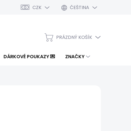
CZK
ČEŠTINA
PRÁZDNÝ KOŠÍK
NÁKUPNÍ
KOŠÍK
DÁRKOVÉ POUKAZY 💌
ZNAČKY
0 Kč