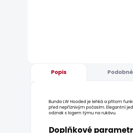
SKLADEM
Pánské džíny SLIM JEANS
Pán
HATCH FS OXFORD BLUE
CHI
1 885 Kč
1 16
Popis
Podobné 
Bunda LW Hooded je lehká a přitom funkč
před nepříznivým počasím. Elegantní jed
odznak s logem týmu na rukávu.
Doplňkové paramet