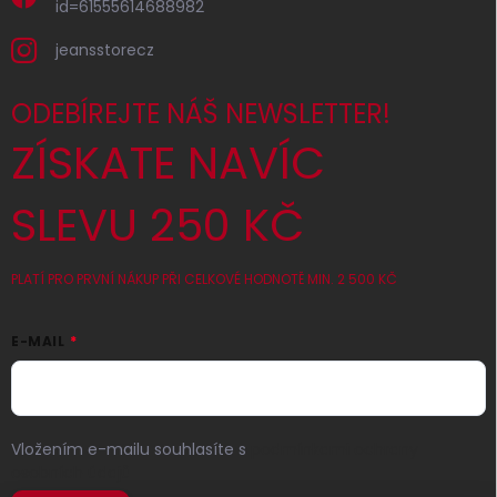
id=61555614688982
jeansstorecz
ODEBÍREJTE NÁŠ NEWSLETTER!
ZÍSKATE NAVÍC
SLEVU 250 KČ
PLATÍ PRO PRVNÍ NÁKUP PŘI CELKOVÉ HODNOTĚ MIN. 2 500 KČ
E-MAIL
Vložením e-mailu souhlasíte s
podmínkami ochrany
osobních údajů