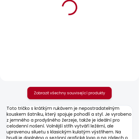
BESTSELLER
SKLADEM
SKLADEM
Pánské džíny SLIM
Pánské džíny
JEANS HATCH
TAPERED JEANS
STANLEY
1 885 Kč
1 885 Kč
Zobrazit všechny související produkty
Toto tričko s krátkým rukávem je nepostradatelným
kouskem šatníku, který spojuje pohodlí a styl. Je vyrobeno
z jemného a prodyšného žerzeje, takže je ideální pro
celodenní nošení. Volnější střih vytváří ležérní, ale
upravenou siluetu s klasickým kulatým výstřihem. Na
hrudi je doplněno o sezónní grafické logo a na zádech o