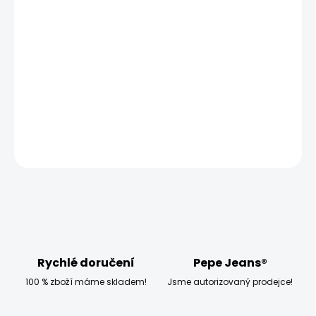
MŮŽEME DORUČIT UŽ:
ZVOLTE VARIANTU
MOŽNOSTI DORUČENÍ
−
+
Přidat do košíku
DETAILNÍ INFORMACE
ZEPTAT SE
HLÍDAT
Rychlé doručení
Pepe Jeans®
100 % zboží máme skladem!
Jsme autorizovaný prodejce!