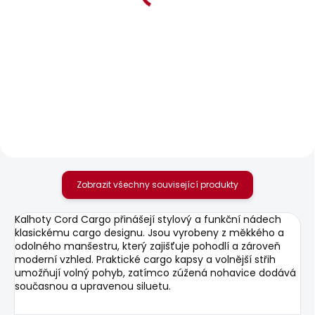
SKLADEM
SKLADEM
Pánská mikina GIO
Pánské kraťasy
CREW
TAPER SHORT RO
1 203 Kč
989 Kč
Zobrazit všechny související produkty
Kalhoty Cord Cargo přinášejí stylový a funkční nádech
klasickému cargo designu. Jsou vyrobeny z měkkého a
odolného manšestru, který zajišťuje pohodlí a zároveň
moderní vzhled. Praktické cargo kapsy a volnější střih
umožňují volný pohyb, zatímco zúžená nohavice dodává
současnou a upravenou siluetu.