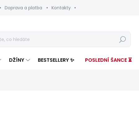
Doprava a platba
Kontakty
Hledat
DŽÍNY
BESTSELLERY ✨
POSLEDNÍ ŠANCE ⏳
nocení
ZNAČKA:
RED BULL RACING X PEPE JEANS
3 799 Kč
2 29
Měrná
ZVOLTE VARIANTU
cena: