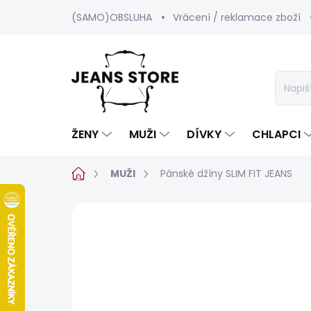
Přejít
(SAMO)OBSLUHA
Vrácení / reklamace zboží
na
obsah
ŽENY
MUŽI
DÍVKY
CHLAPCI
Domů
MUŽI
Pánské džíny SLIM FIT JEANS
Neohodnoceno
Podrobnosti hod
SALECODE:SRPEN:15:%