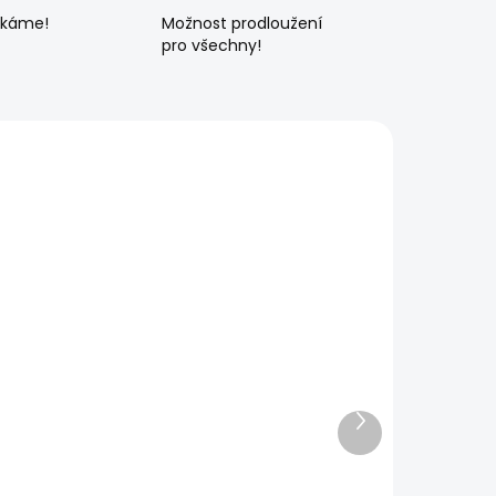
ékáme!
Možnost prodloužení
pro všechny!
Další
produkt