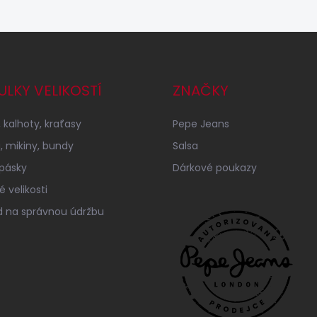
ULKY VELIKOSTÍ
ZNAČKY
 kalhoty, kraťasy
Pepe Jeans
a, mikiny, bundy
Salsa
 pásky
Dárkové poukazy
 velikosti
 na správnou údržbu