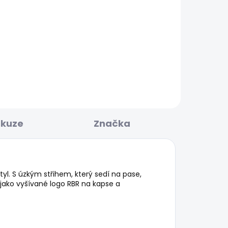
KLADEM
SKLADEM
N
Pánský svetr CADOGAN
927 Kč
skuze
Značka
yl. S úzkým střihem, který sedí na pase,
 jako vyšívané logo RBR na kapse a