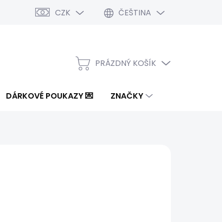
CZK
ČEŠTINA
PRÁZDNÝ KOŠÍK
NÁKUPNÍ
KOŠÍK
DÁRKOVÉ POUKAZY 💌
ZNAČKY
6 Kč