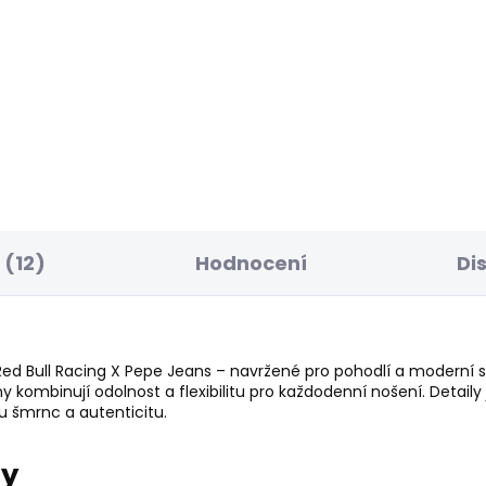
ELLER
BESTSELLER
SKLADEM
S
ské tričko JACKO
Pánské tričko EGGO 
 Kč
631 Kč
(12)
Hodnocení
Di
 Red Bull Racing X Pepe Jeans – navržené pro pohodlí a moderní st
 kombinují odolnost a flexibilitu pro každodenní nošení. Detaily
u šmrnc a autenticitu.
ry