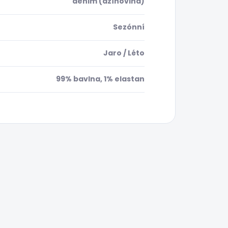
denim (džínovina)
Sezónní
Jaro / Léto
99% bavlna, 1% elastan