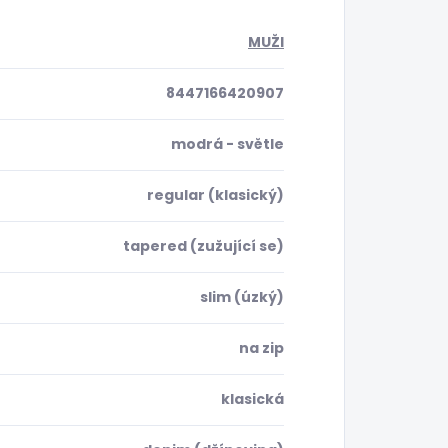
MUŽI
8447166420907
modrá - světle
regular (klasický)
tapered (zužující se)
slim (úzký)
na zip
klasická