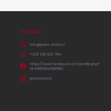
KONTAKT
info
@
jeans-store.cz
+420 226 633 784
https://www.facebook.com/profile.php?
id=61555614688982
jeansstorecz