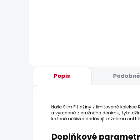
BESTS
SKLADEM
Pánské kraťasy REGULAR
Pán
CHINO SHORT
456
1 168 Kč
Popis
Podobné 
Naše Slim Fit džíny z limitované kolekce
a vyrobené z pružného denimu, tyto džíny
kožená nášivka dodávají každému outfit
Doplňkové paramet