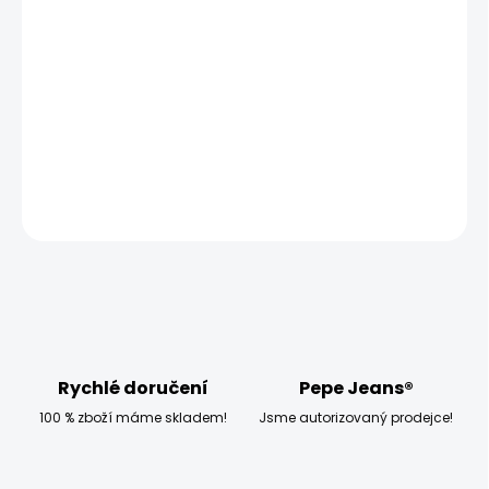
ZVOLTE VARIANTU
MOŽNOSTI DORUČENÍ
−
+
Přidat do košíku
Model měří 186 cm, váží 80 kg a má na sobě velikost M
DETAILNÍ INFORMACE
ZEPTAT SE
HLÍDAT
Rychlé doručení
Pepe Jeans®
100 % zboží máme skladem!
Jsme autorizovaný prodejce!