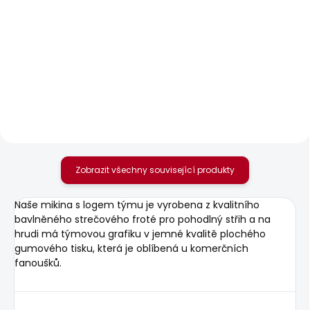
SKLADEM
SKLADEM
Pánské tričko
Pánské kraťasy M
ORIGINAL BASIC 3N
JOGGER SHORT
440 Kč
1 249 Kč
Zobrazit všechny související produkty
Naše mikina s logem týmu je vyrobena z kvalitního
bavlněného strečového froté pro pohodlný střih a na
hrudi má týmovou grafiku v jemné kvalitě plochého
gumového tisku, která je oblíbená u komerčních
fanoušků.