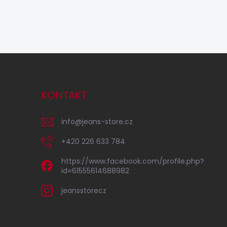
KONTAKT
info
@
jeans-store.cz
+420 226 633 784
https://www.facebook.com/profile.php?
id=61555614688982
jeansstorecz