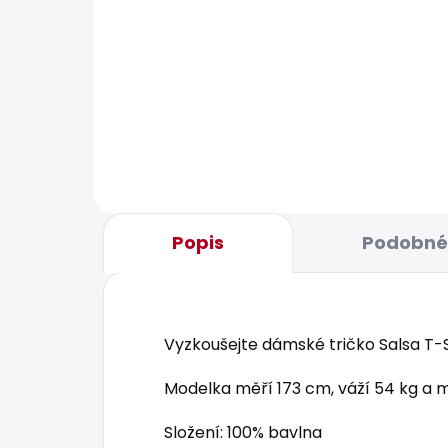
BESTS
SKLADEM
Dámské džíny SKINNY
Dám
JEANS LW SOHO
STR
1 959 Kč
440
Popis
Podobné 
Vyzkoušejte dámské tričko Salsa T-S
Modelka měří 173 cm, váží 54 kg a m
Složení: 100% bavlna