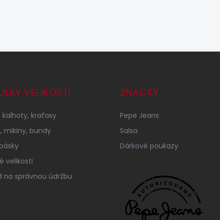
ULKY VELIKOSTÍ
ZNAČKY
 kalhoty, kraťasy
Pepe Jeans
a, mikiny, bundy
Salsa
 pásky
Dárkové poukazy
 velikosti
 na správnou údržbu