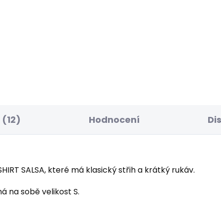
ELLER
POSLEDNÍ ŠANCE
SKLADEM
S
ské tričko BRENDA
Dámské džíny TAPER
IPED
JEANS HW
 Kč
595 Kč
(12)
Hodnocení
Di
HIRT SALSA, které má klasický střih a krátký rukáv.
á na sobě velikost S.