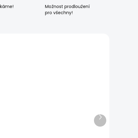
ékáme!
Možnost prodloužení
pro všechny!
Další
produkt