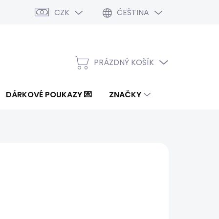
CZK
ČEŠTINA
PRÁZDNÝ KOŠÍK
NÁKUPNÍ
KOŠÍK
DÁRKOVÉ POUKAZY 💌
ZNAČKY
č