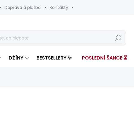
Doprava a platba
Kontakty
Hledat
DŽÍNY
BESTSELLERY ✨
POSLEDNÍ ŠANCE ⏳
nocení
ZNAČKA:
SALSA
1 199 Kč
360 K
Měrná
SKLADEM
(1 KS)
cena: