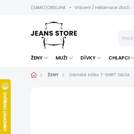
Přejít
(SAMO)OBSLUHA
Vrácení / reklamace zboží
na
obsah
ŽENY
MUŽI
DÍVKY
CHLAPCI
Domů
ŽENY
Dámské tričko T-SHIRT SALSA
Neohodnoceno
Podrobnosti hod
POSLEDNÍ ŠANCE
SALECODE:SRPEN:15:%