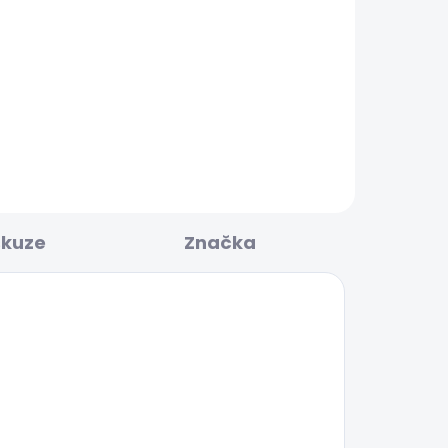
BESTSELLER
KLADEM
SKLADEM
ED
Dámské džíny SLIM
JEANS LW VENUS
1 885 Kč
skuze
Značka