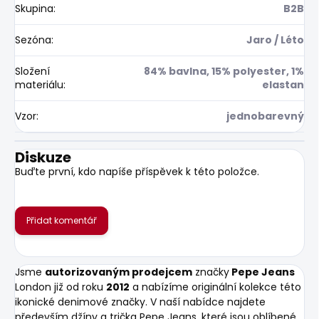
Skupina
:
B2B
Sezóna
:
Jaro / Léto
Složení
84% bavlna, 15% polyester, 1%
materiálu
:
elastan
Vzor
:
jednobarevný
Diskuze
Buďte první, kdo napíše příspěvek k této položce.
Přidat komentář
Jsme
autorizovaným prodejcem
značky
Pepe Jeans
London již od roku
2012
a nabízíme originální kolekce této
ikonické denimové značky. V naší nabídce najdete
především džíny a trička Pepe Jeans, které jsou oblíbené