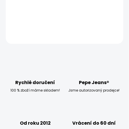
MOŽNOSTI DORUČENÍ
−
+
Přidat do košíku
ZEPTAT SE
HLÍDAT
Rychlé doručení
Pepe Jeans®
100 % zboží máme skladem!
Jsme autorizovaný prodejce!
Od roku 2012
Vrácení do 60 dní