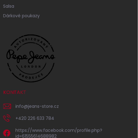
Salsa
Dárkové poukazy
KONTAKT
info
@
jeans-store.cz
+420 226 633 784
https://www.facebook.com/profile.php?
id=61555614688982