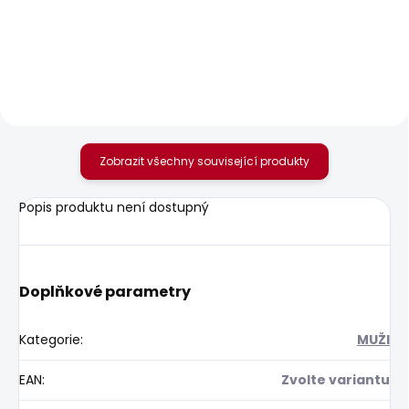
Pánské kraťasy
Pánské tričko GIO TEE
REGULAR CHINO
610 Kč
SHORT
1 168 Kč
Zobrazit všechny související produkty
Popis produktu není dostupný
Doplňkové parametry
Kategorie
:
MUŽI
EAN
:
Zvolte variantu