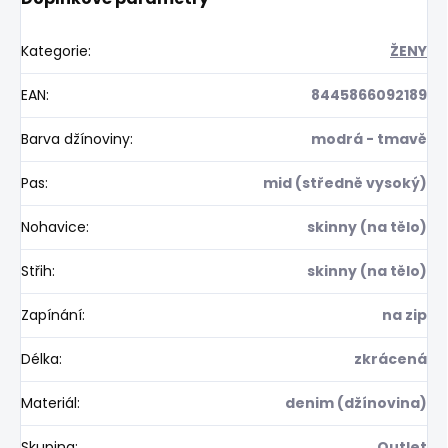
Kategorie
:
ŽENY
EAN
:
8445866092189
Barva džínoviny
:
modrá - tmavě
Pas
:
mid (středně vysoký)
Nohavice
:
skinny (na tělo)
Střih
:
skinny (na tělo)
Zapínání
:
na zip
Délka
:
zkrácená
Materiál
:
denim (džínovina)
Skupina
:
Outlet