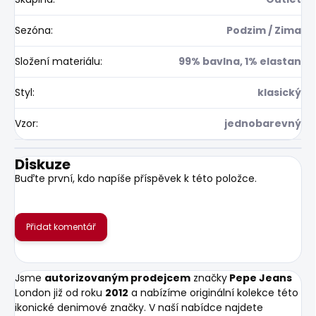
Sezóna
:
Podzim / Zima
Složení materiálu
:
99% bavlna, 1% elastan
Styl
:
klasický
Vzor
:
jednobarevný
Diskuze
Buďte první, kdo napíše příspěvek k této položce.
Přidat komentář
Jsme
autorizovaným prodejcem
značky
Pepe Jeans
London již od roku
2012
a nabízíme originální kolekce této
ikonické denimové značky. V naší nabídce najdete