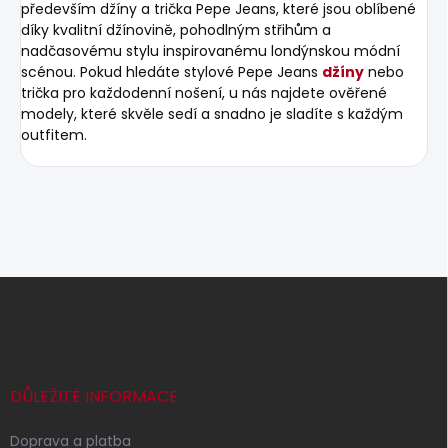
především džíny a trička Pepe Jeans, které jsou oblíbené
díky kvalitní džínovině, pohodlným střihům a
nadčasovému stylu inspirovanému londýnskou módní
scénou. Pokud hledáte stylové Pepe Jeans
džíny
nebo
trička pro každodenní nošení, u nás najdete ověřené
modely, které skvěle sedí a snadno je sladíte s každým
outfitem.
Z
á
p
a
t
í
DŮLEŽITÉ INFORMACE
Doprava a platba