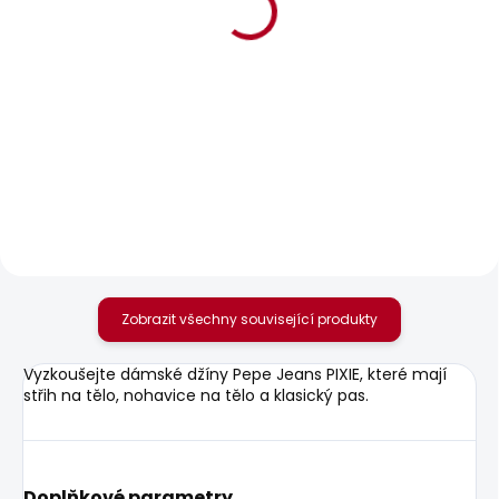
POSLEDNÍ ŠANCE
SKLADEM
SKLADEM
Dámské džíny
Dámské džíny SLIM
SKINNY JEANS LW
JEANS UHW SPARKLE
SOHO
595 Kč
1 885 Kč
Zobrazit všechny související produkty
Vyzkoušejte dámské džíny Pepe Jeans PIXIE, které mají
střih na tělo, nohavice na tělo a klasický pas.
Doplňkové parametry