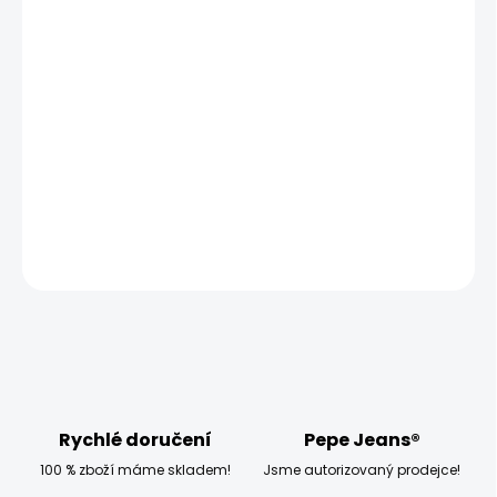
MOŽNOSTI DORUČENÍ
−
+
Přidat do košíku
Modelka měří 173 cm, váží 54 kg a má na sobě velikost
W27 L32
DETAILNÍ INFORMACE
ZEPTAT SE
HLÍDAT
Rychlé doručení
Pepe Jeans®
100 % zboží máme skladem!
Jsme autorizovaný prodejce!