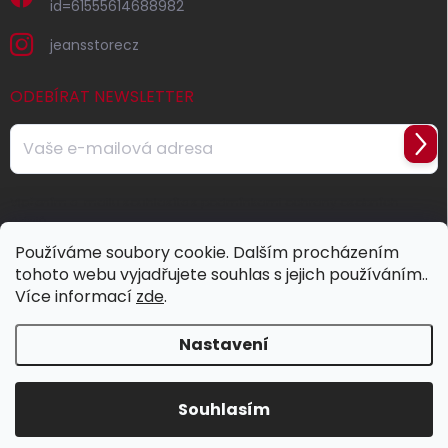
id=61555614688982
jeansstorecz
ODEBÍRAT NEWSLETTER
Přihl
se
Vložením e-mailu souhlasíte s
podmínkami ochrany osobních
údajů
Používáme soubory cookie. Dalším procházením
tohoto webu vyjadřujete souhlas s jejich používáním..
Více informací
zde
.
Nastavení
Copyright 2026
Jeans Store
. Všechna práva vyhrazena.
Souhlasím
Vytvořil Shoptet