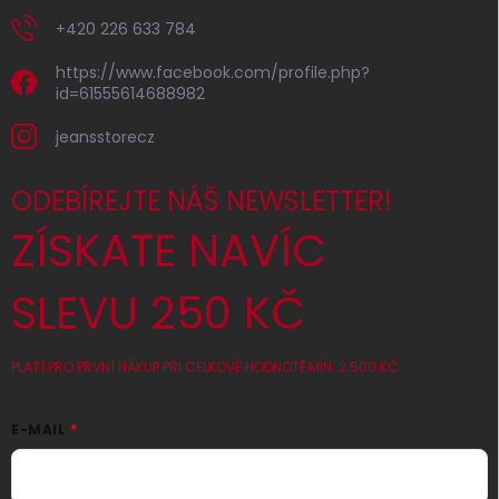
+420 226 633 784
https://www.facebook.com/profile.php?
id=61555614688982
jeansstorecz
ODEBÍREJTE NÁŠ NEWSLETTER!
ZÍSKATE NAVÍC
SLEVU 250 KČ
PLATÍ PRO PRVNÍ NÁKUP PŘI CELKOVÉ HODNOTĚ MIN. 2 500 KČ
E-MAIL