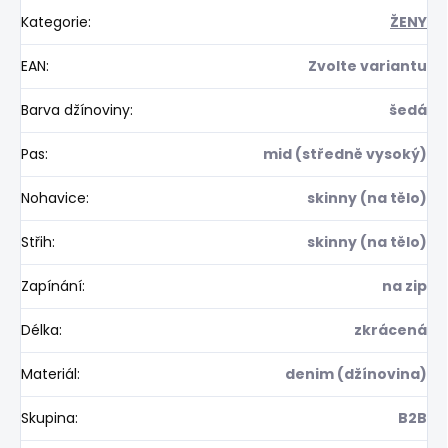
Kategorie
:
ŽENY
EAN
:
Zvolte variantu
Barva džínoviny
:
šedá
Pas
:
mid (středně vysoký)
Nohavice
:
skinny (na tělo)
Střih
:
skinny (na tělo)
Zapínání
:
na zip
Délka
:
zkrácená
Materiál
:
denim (džínovina)
Skupina
:
B2B