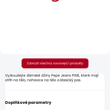
POSLEDNÍ ŠANCE
POSLEDNÍ ŠANCE
SKLADEM
SKLADEM
Dámské džíny SLIM
Dámské džíny
JEANS LW
TAPERED JEANS HW
595 Kč
595 Kč
Zobrazit všechny související produkty
Vyzkoušejte dámské džíny Pepe Jeans PIXIE, které mají
střih na tělo, nohavice na tělo a klasický pas.
Doplňkové parametry