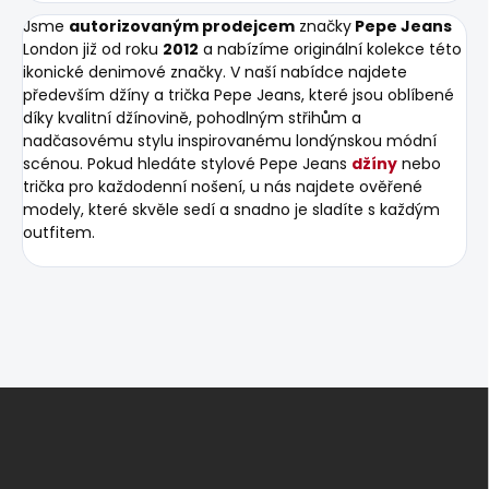
Jsme
autorizovaným prodejcem
značky
Pepe Jeans
London již od roku
2012
a nabízíme originální kolekce této
ikonické denimové značky. V naší nabídce najdete
především džíny a trička Pepe Jeans, které jsou oblíbené
díky kvalitní džínovině, pohodlným střihům a
nadčasovému stylu inspirovanému londýnskou módní
scénou. Pokud hledáte stylové Pepe Jeans
džíny
nebo
trička pro každodenní nošení, u nás najdete ověřené
modely, které skvěle sedí a snadno je sladíte s každým
outfitem.
Z
á
p
a