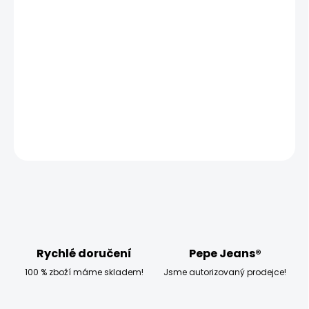
−
+
Přidat do košíku
Modelka měří 173 cm, váží 54 kg a má na sobě velikost
W28 L30
DETAILNÍ INFORMACE
ZEPTAT SE
HLÍDAT
Rychlé doručení
Pepe Jeans®
100 % zboží máme skladem!
Jsme autorizovaný prodejce!