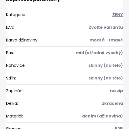
Kategorie
:
ŽENY
EAN
:
Zvolte variantu
Barva džínoviny
:
modrá - tmavě
Pas
:
mid (středně vysoký)
Nohavice
:
skinny (na tělo)
Střih
:
skinny (na tělo)
Zapínání
:
na zip
Délka
:
zkrácená
Materiál
:
denim (džínovina)
Skupina
:
B2B