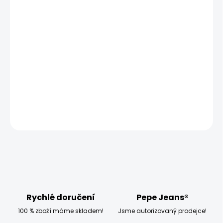
MOŽNOSTI DORUČENÍ
−
+
Přidat do košíku
Modelka měří 173 cm, váží 54 kg a má na sobě velikost
W28 L32
DETAILNÍ INFORMACE
ZEPTAT SE
HLÍDAT
Rychlé doručení
Pepe Jeans®
100 % zboží máme skladem!
Jsme autorizovaný prodejce!