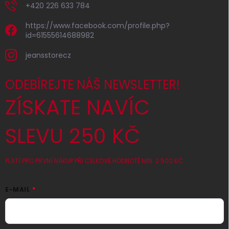
+420 226 633 784
https://www.facebook.com/profile.php?
id=61555614688982
jeansstorecz
ODEBÍREJTE NÁŠ NEWSLETTER!
ZÍSKATE NAVÍC
SLEVU 250 KČ
PLATÍ PRO PRVNÍ NÁKUP PŘI CELKOVÉ HODNOTĚ MIN. 2 500 KČ
E-MAIL