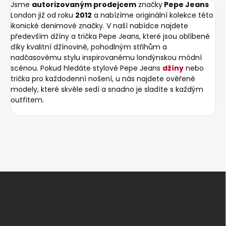
Jsme
autorizovaným prodejcem
značky
Pepe Jeans
London již od roku
2012
a nabízíme originální kolekce této
ikonické denimové značky. V naší nabídce najdete
především džíny a trička Pepe Jeans, které jsou oblíbené
díky kvalitní džínovině, pohodlným střihům a
nadčasovému stylu inspirovanému londýnskou módní
scénou. Pokud hledáte stylové Pepe Jeans
džíny
nebo
trička pro každodenní nošení, u nás najdete ověřené
modely, které skvěle sedí a snadno je sladíte s každým
outfitem.
Z
á
p
a
t