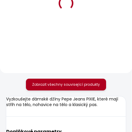
BESTSELLER
SKLADEM
SKLADEM
Dámské džíny FLARE
Dámské tričko BRADY
JEANS MW VENUS
610 Kč
1 701 Kč
Zobrazit všechny související produkty
Vyzkoušejte dámské džíny Pepe Jeans PIXIE, které mají
střih na tělo, nohavice na tělo a klasický pas.
Doplňkové parametry