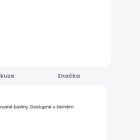
BESTSELLER
KLADEM
SKLADEM
E
Pánské džíny TAPERED
JEANS STANLEY
1 683 Kč
skuze
Značka
lované bavlny. Dostupné v černém