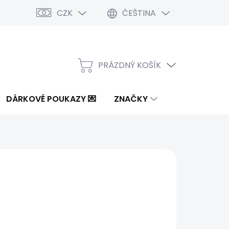
CZK
ČEŠTINA
PRÁZDNÝ KOŠÍK
NÁKUPNÍ
KOŠÍK
DÁRKOVÉ POUKAZY 💌
ZNAČKY
od
595 Kč