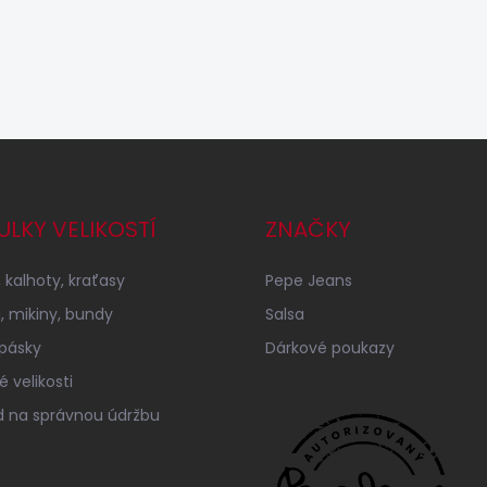
ULKY VELIKOSTÍ
ZNAČKY
 kalhoty, kraťasy
Pepe Jeans
a, mikiny, bundy
Salsa
 pásky
Dárkové poukazy
 velikosti
 na správnou údržbu