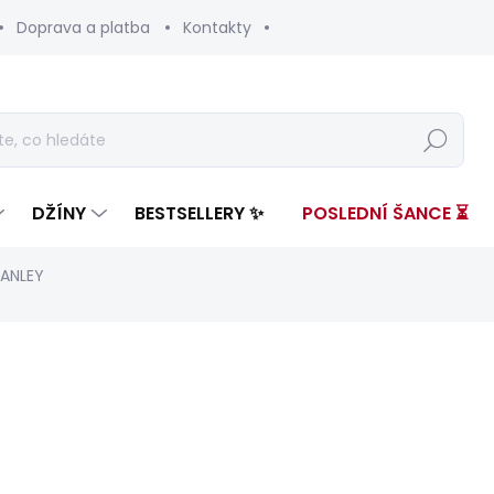
Doprava a platba
Kontakty
Hledat
DŽÍNY
BESTSELLERY ✨
POSLEDNÍ ŠANCE ⏳
TANLEY
nocení
ZNAČKA:
PEPE JEANS
od 3 999 Kč
Měrná
ZVOLTE VARIANTU
cena: