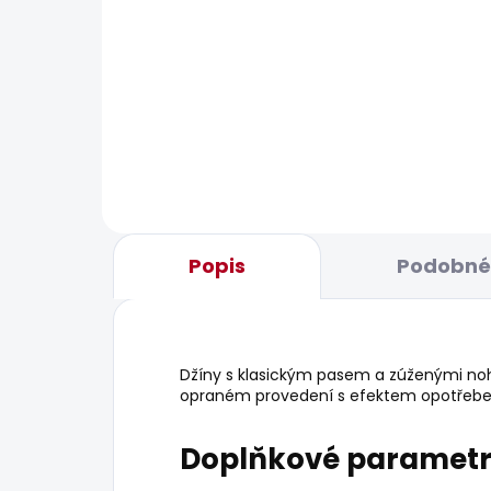
BESTSELLER
SKLADEM
Pánské tričko EGGO N
Pán
HAT
506 Kč
1 8
Popis
Podobné 
Džíny s klasickým pasem a zúženými no
opraném provedení s efektem opotřebe
Doplňkové paramet