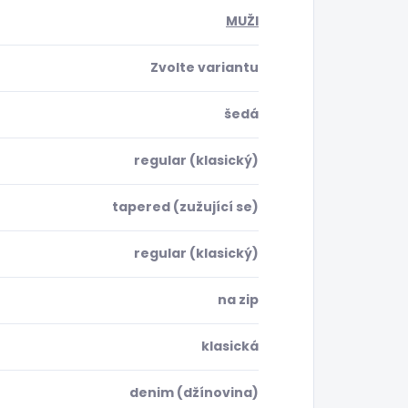
MUŽI
Zvolte variantu
šedá
regular (klasický)
tapered (zužující se)
regular (klasický)
na zip
klasická
denim (džínovina)