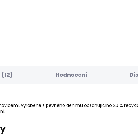
SKLADEM
S
ské džíny SLIM JEANS
Pánské tričko GIO TE
CH FS OXFORD BLUE
610 Kč
85 Kč
(12)
Hodnocení
Di
havicemi, vyrobené z pevného denimu obsahujícího 20 % recyk
ní.
ry