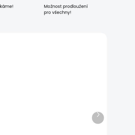
ékáme!
Možnost prodloužení
pro všechny!
Další
produkt