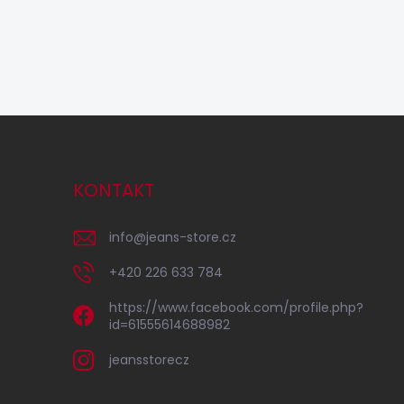
KONTAKT
info
@
jeans-store.cz
+420 226 633 784
https://www.facebook.com/profile.php?
id=61555614688982
jeansstorecz