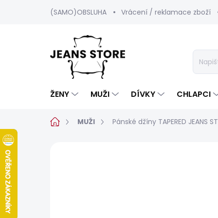
Přejít
(SAMO)OBSLUHA
Vrácení / reklamace zboží
na
obsah
ŽENY
MUŽI
DÍVKY
CHLAPCI
Domů
MUŽI
Pánské džíny TAPERED JEANS S
Neohodnoceno
Podrobnosti hod
BESTSELLER
SALECODE:SRPEN:15:%