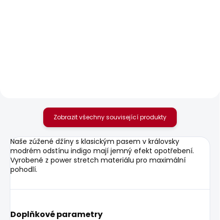
SKLADEM
SKLADEM
Pánské tričko EGGO N
Pánský svetr
CADOGAN
506 Kč
927 Kč
Zobrazit všechny související produkty
Naše zúžené džíny s klasickým pasem v královsky
modrém odstínu indigo mají jemný efekt opotřebení.
Vyrobené z power stretch materiálu pro maximální
pohodlí.
Doplňkové parametry