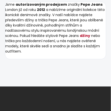
Jsme
autorizovaným prodejcem
značky
Pepe Jeans
London již od roku
2012
a nabízíme originální kolekce této
ikonické denimové značky. V naší nabídce najdete
především džíny a trička Pepe Jeans, které jsou oblíbené
díky kvalitní džínovině, pohodlným střihům a
nadčasovému stylu inspirovanému londýnskou módní
scénou. Pokud hledáte stylové Pepe Jeans
džíny
nebo
trička pro každodenní nošení, u nás najdete ověřené
modely, které skvěle sedí a snadno je sladíte s každým
outfitem.
Z
á
p
a
t