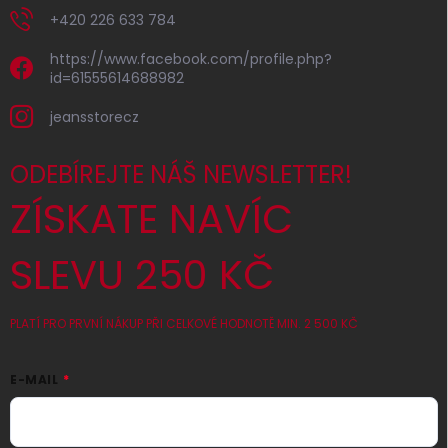
+420 226 633 784
https://www.facebook.com/profile.php?
id=61555614688982
jeansstorecz
ODEBÍREJTE NÁŠ NEWSLETTER!
ZÍSKATE NAVÍC
SLEVU 250 KČ
PLATÍ PRO PRVNÍ NÁKUP PŘI CELKOVÉ HODNOTĚ MIN. 2 500 KČ
E-MAIL