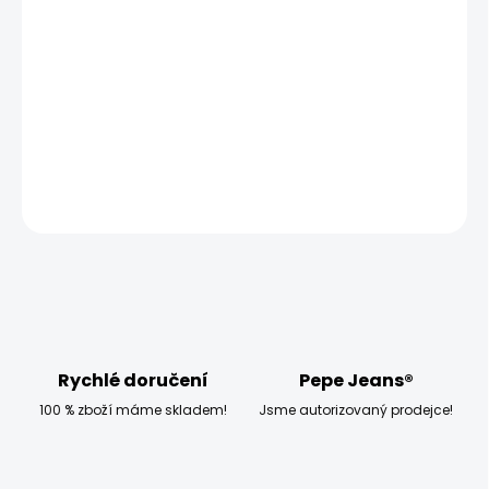
−
+
Přidat do košíku
Model měří 186 cm, váží 80 kg a má na sobě velikost W32
L34
DETAILNÍ INFORMACE
ZEPTAT SE
HLÍDAT
Rychlé doručení
Pepe Jeans®
100 % zboží máme skladem!
Jsme autorizovaný prodejce!