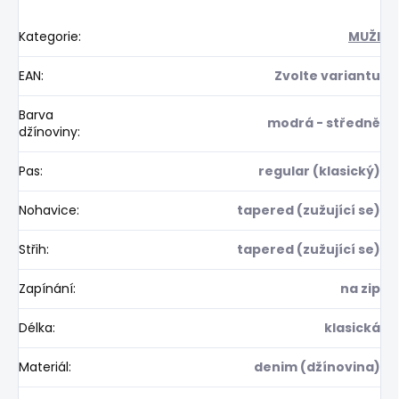
Kategorie
:
MUŽI
EAN
:
Zvolte variantu
Barva
modrá - středně
džínoviny
:
Pas
:
regular (klasický)
Nohavice
:
tapered (zužující se)
Střih
:
tapered (zužující se)
Zapínání
:
na zip
Délka
:
klasická
Materiál
:
denim (džínovina)