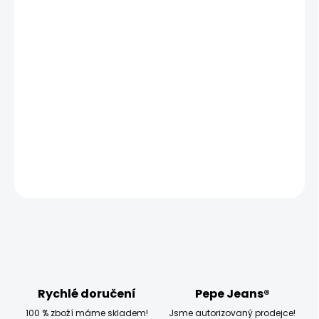
MŮŽEME DORUČIT UŽ:
ZVOLTE VARIANTU
MOŽNOSTI DORUČENÍ
−
+
Přidat do košíku
Model měří 186 cm a má na sobě velikost W32 L34
DETAILNÍ INFORMACE
ZEPTAT SE
HLÍDAT
Rychlé doručení
Pepe Jeans®
100 % zboží máme skladem!
Jsme autorizovaný prodejce!