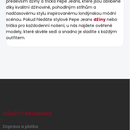
především džíny a trička Pepe Jeans, které jsou oblíbené
díky kvalitní džínovině, pohodlným střihům a
nadčasovému stylu inspirovanému londýnskou módní
scénou. Pokud hledáte stylové Pepe Jeans
džíny
nebo
trička pro každodenní nošení, u nás najdete ověřené
modely, které skvěle sedí a snadno je sladíte s každým
outfitem.
Z
á
p
a
t
í
DŮLEŽITÉ INFORMACE
Doprava a platba