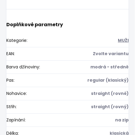
Doplňkové parametry
Kategorie
:
MUŽI
EAN
:
Zvolte variantu
Barva džínoviny
:
modrá - středně
Pas
:
regular (klasický)
Nohavice
:
straight (rovné)
Střih
:
straight (rovný)
Zapínání
:
na zip
Délka
:
klasická