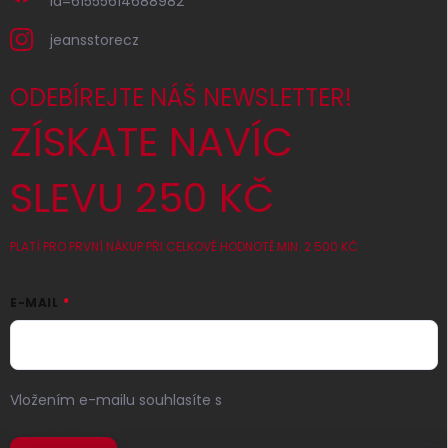
id=61555614688982
jeansstorecz
ODEBÍREJTE NÁŠ NEWSLETTER!
ZÍSKATE NAVÍC
SLEVU 250 KČ
PLATÍ PRO PRVNÍ NÁKUP PŘI CELKOVÉ HODNOTĚ MIN. 2 500 KČ
E-MAIL
Vložením e-mailu souhlasíte s
podmínkami ochrany
osobních údajů