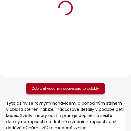
BESTSELLER
SKLADEM
SKLADEM
Pánské tričko
Pánské džíny
GRAYSON TEE
STRAIGHT JEANS
CASH
506 Kč
1 950 Kč
Zobrazit všechny související produkty
Tyto džíny se rovnými nohavicemi a pohodlným střihem
v oblasti stehen nabízejí nadčasové detaily v podobě pěti
kapes. Světlý modrý odstín praní je doplněn o sešité
detaily na kapsách na drobné a zadních kapsách, což
dodává džínům svěží a moderní vzhled.