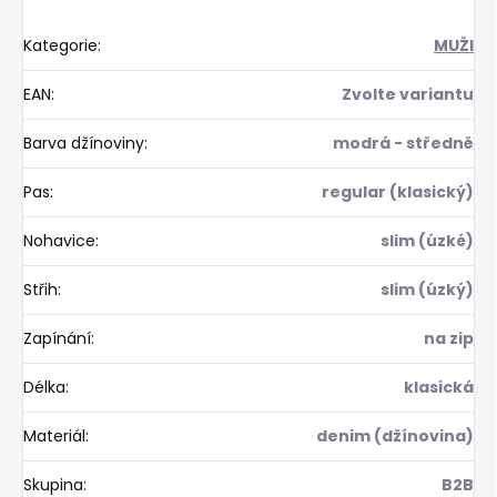
Kategorie
:
MUŽI
EAN
:
Zvolte variantu
Barva džínoviny
:
modrá - středně
Pas
:
regular (klasický)
Nohavice
:
slim (úzké)
Střih
:
slim (úzký)
Zapínání
:
na zip
Délka
:
klasická
Materiál
:
denim (džínovina)
Skupina
:
B2B