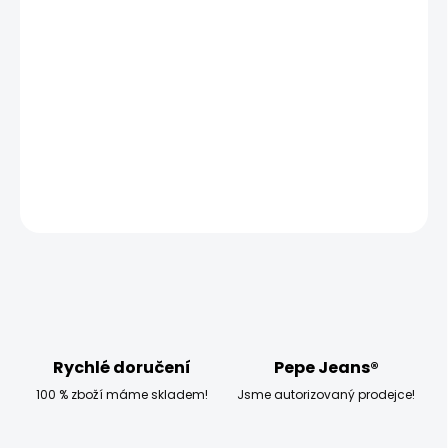
−
+
Přidat do košíku
Model měří 186 cm, váží 80 kg a má na sobě velikost W32
L34
DETAILNÍ INFORMACE
ZEPTAT SE
HLÍDAT
Rychlé doručení
Pepe Jeans®
100 % zboží máme skladem!
Jsme autorizovaný prodejce!