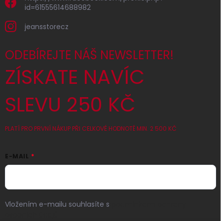
id=61555614688982
jeansstorecz
ODEBÍREJTE NÁŠ NEWSLETTER!
ZÍSKATE NAVÍC
SLEVU 250 KČ
PLATÍ PRO PRVNÍ NÁKUP PŘI CELKOVÉ HODNOTĚ MIN. 2 500 KČ
E-MAIL
Vložením e-mailu souhlasíte s
podmínkami ochrany
osobních údajů