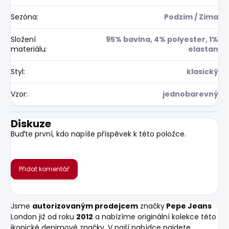
Sezóna
:
Podzim / Zima
Složení
95% bavlna, 4% polyester, 1%
materiálu
:
elastan
Styl
:
klasický
Vzor
:
jednobarevný
Diskuze
Buďte první, kdo napíše příspěvek k této položce.
Přidat komentář
Jsme
autorizovaným prodejcem
značky
Pepe Jeans
London již od roku
2012
a nabízíme originální kolekce této
ikonické denimové značky. V naší nabídce najdete