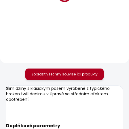
SKLADEM
SKLADEM
Pánské tričko GIO TEE
Pánské kraťasy
TAPER SHORT RO
610 Kč
989 Kč
Zobrazit všechny související produkty
Slim džíny s klasickým pasem vyrobené z typického
broken twill denimu v úpravě se středním efektem
opotřebení.
Doplňkové parametry