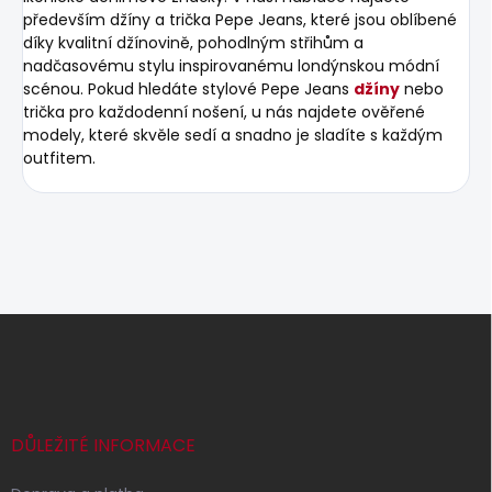
především džíny a trička Pepe Jeans, které jsou oblíbené
díky kvalitní džínovině, pohodlným střihům a
nadčasovému stylu inspirovanému londýnskou módní
scénou. Pokud hledáte stylové Pepe Jeans
džíny
nebo
trička pro každodenní nošení, u nás najdete ověřené
modely, které skvěle sedí a snadno je sladíte s každým
outfitem.
Z
á
p
a
t
í
DŮLEŽITÉ INFORMACE