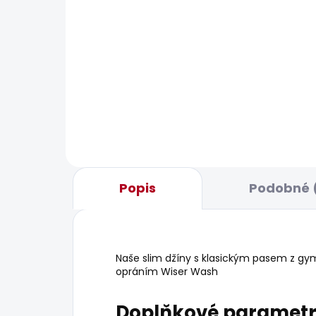
BESTSELLER
BESTS
SKLADEM
Pánské tričko EGGO N
Pán
JEA
506 Kč
GRE
2 1
Popis
Podobné 
Naše slim džíny s klasickým pasem z gy
opráním Wiser Wash
Doplňkové paramet