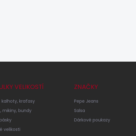
ULKY VELIKOSTÍ
ZNAČKY
 kalhoty, kraťasy
Pepe Jeans
a, mikiny, bundy
Salsa
 pásky
Dárkové poukazy
 velikosti