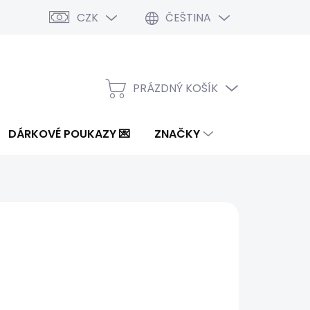
CZK
ČEŠTINA
PRÁZDNÝ KOŠÍK
NÁKUPNÍ
KOŠÍK
DÁRKOVÉ POUKAZY 💌
ZNAČKY
od
1 000 Kč