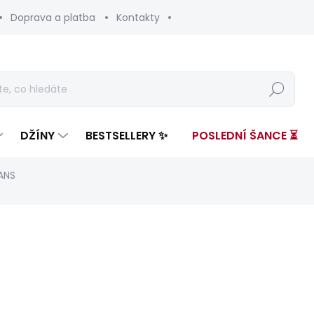
Doprava a platba
Kontakty
Hledat
DŽÍNY
BESTSELLERY ✨
POSLEDNÍ ŠANCE ⏳
ANS
ení
ZNAČKA:
PEPE JEANS
od 3 599 Kč
Měrná
ZVOLTE VARIANTU
cena: