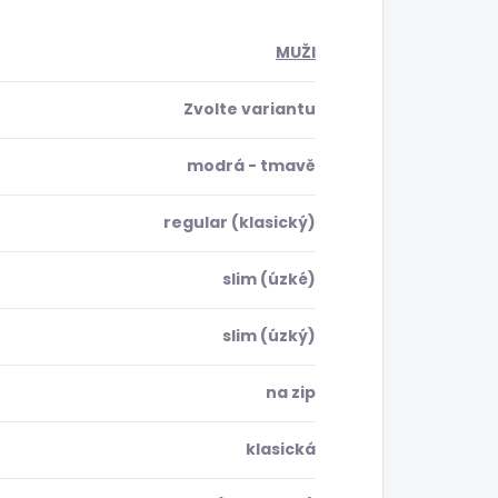
MUŽI
Zvolte variantu
modrá - tmavě
regular (klasický)
slim (úzké)
slim (úzký)
na zip
klasická