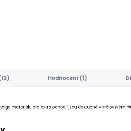
ELLER
BESTSELLER
SKLADEM
S
ské džíny STRAIGHT
Pánské tričko JACK
NS CASH FS STONE
STRIPES
Y
610 Kč
56 Kč
(12)
Hodnocení (1)
D
mdigo materiálu pro extra pohodlí jsou dostupné v královském
ry