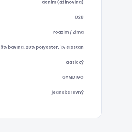
denim (džínovina)
B2B
Podzim / Zima
79% bavlna, 20% polyester, 1% elastan
klasický
GYMDIGO
jednobarevný