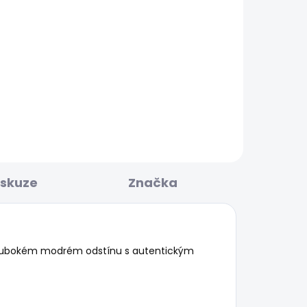
KLADEM
SKLADEM
O
Pánská mikina MACBETH
MELANGE ZIP
1 003 Kč
iskuze
Značka
 hlubokém modrém odstínu s autentickým