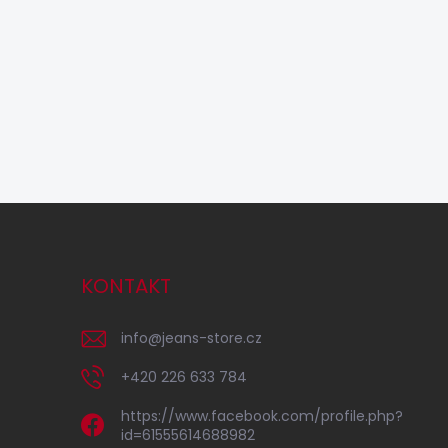
KONTAKT
info
@
jeans-store.cz
+420 226 633 784
https://www.facebook.com/profile.php?
id=61555614688982