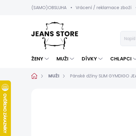
Přejít
(SAMO)OBSLUHA
Vrácení / reklamace zboží
na
obsah
ŽENY
MUŽI
DÍVKY
CHLAPCI
Domů
MUŽI
Pánské džíny SLIM GYMDIGO JE
1 hodnocení
Podrobnosti hodnoc
BESTSELLER
SALECODE:SRPEN:15:%