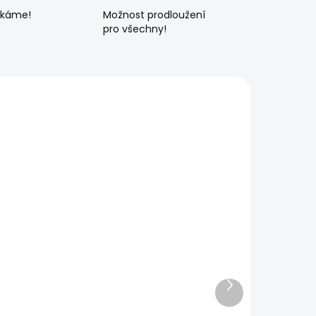
ékáme!
Možnost prodloužení
pro všechny!
Další
produkt