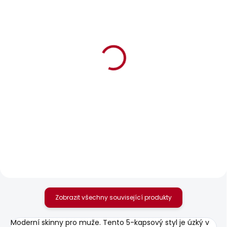
BESTSELLER
SKLADEM
SKLADEM
Pánské tričko JACKO
Pánská mikina
GRIFFIN CREW
631 Kč
1 070 Kč
Zobrazit všechny související produkty
Moderní skinny pro muže. Tento 5-kapsový styl je úzký v