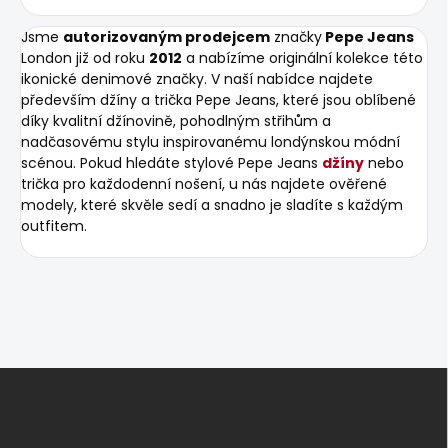
Jsme
autorizovaným prodejcem
značky
Pepe Jeans
London již od roku
2012
a nabízíme originální kolekce této
ikonické denimové značky. V naší nabídce najdete
především džíny a trička Pepe Jeans, které jsou oblíbené
díky kvalitní džínovině, pohodlným střihům a
nadčasovému stylu inspirovanému londýnskou módní
scénou. Pokud hledáte stylové Pepe Jeans
džíny
nebo
trička pro každodenní nošení, u nás najdete ověřené
modely, které skvěle sedí a snadno je sladíte s každým
outfitem.
Z
á
p
a