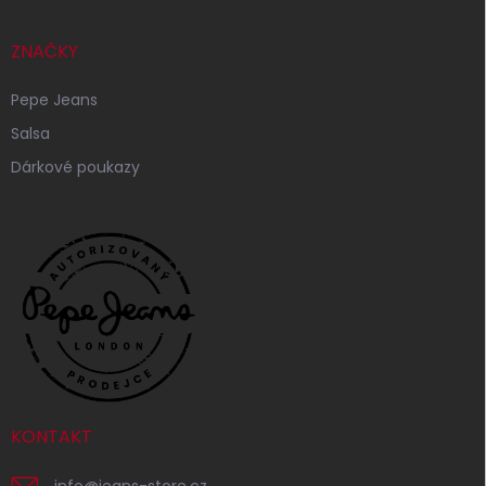
ZNAČKY
Pepe Jeans
Salsa
Dárkové poukazy
KONTAKT
info
@
jeans-store.cz