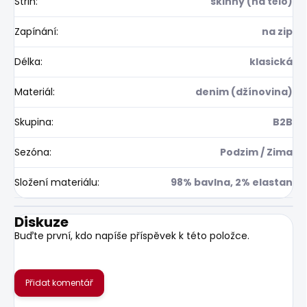
Střih
:
skinny (na tělo)
Zapínání
:
na zip
Délka
:
klasická
Materiál
:
denim (džínovina)
Skupina
:
B2B
Sezóna
:
Podzim / Zima
Složení materiálu
:
98% bavlna, 2% elastan
Diskuze
Buďte první, kdo napíše příspěvek k této položce.
Přidat komentář