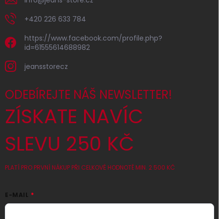
+420 226 633 784
https://www.facebook.com/profile.php?
id=61555614688982
jeansstorecz
ODEBÍREJTE NÁŠ NEWSLETTER!
ZÍSKATE NAVÍC
SLEVU 250 KČ
PLATÍ PRO PRVNÍ NÁKUP PŘI CELKOVÉ HODNOTĚ MIN. 2 500 KČ
E-MAIL