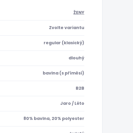
ŽENY
Zvolte variantu
regular (klasický)
dlouhý
bavlna (s příměsí)
B2B
Jaro / Léto
80% bavlna, 20% polyester