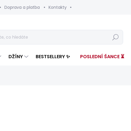
Doprava a platba
Kontakty
Hledat
DŽÍNY
BESTSELLERY ✨
POSLEDNÍ ŠANCE ⏳
nocení
ZNAČKA:
PEPE JEANS
2 599 Kč
1 20
Měrná
SKLADEM
(1 KS)
cena: