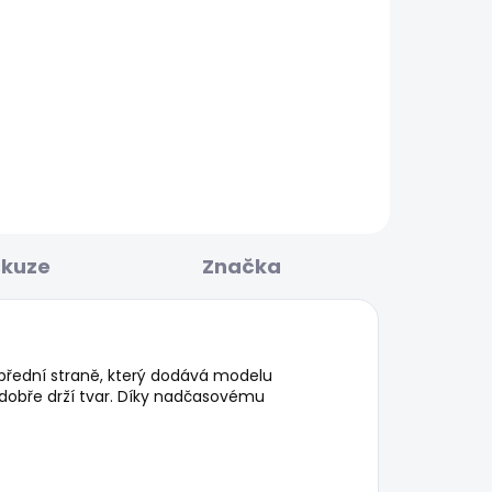
BESTSELLER
KLADEM
SKLADEM
ED
Dámské džíny SLIM
JEANS MW ICONIC GEN
1 950 Kč
od
skuze
Značka
přední straně, který dodává modelu
a dobře drží tvar. Díky nadčasovému