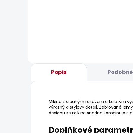
BESTSELLER
BESTS
SKLADEM
Dámské džíny GEN
Dám
JEA
2 156 Kč
1 70
Popis
Podobné 
Mikina s dlouhým rukávem a kulatým výs
výrazný a stylový detail. Žebrované lemy
designu se mikina snadno kombinuje s dž
Doplňkové paramet