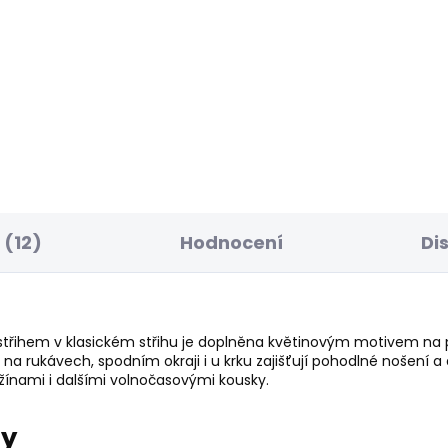
ELLER
POSLEDNÍ ŠANCE
SKLADEM
S
ské džíny FLARE
Dámské džíny TAPER
NS MW VENUS
JEANS HW VIOLET
1 Kč
595 Kč
(12)
Hodnocení
Di
třihem v klasickém střihu je doplněna květinovým motivem na 
 na rukávech, spodním okraji i u krku zajišťují pohodlné nošení 
ínami i dalšími volnočasovými kousky.
ry