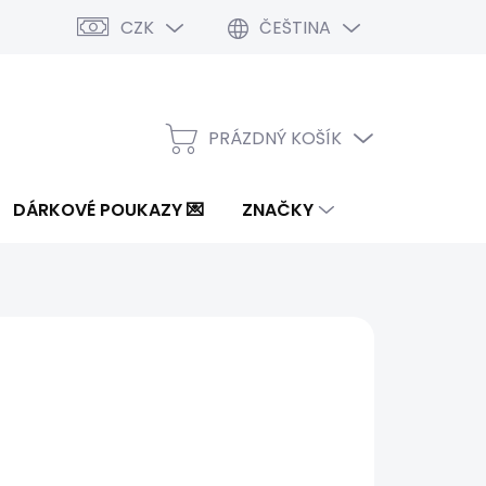
CZK
ČEŠTINA
PRÁZDNÝ KOŠÍK
NÁKUPNÍ
KOŠÍK
DÁRKOVÉ POUKAZY 💌
ZNAČKY
3 Kč