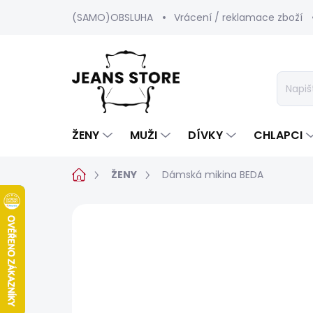
Přejít
(SAMO)OBSLUHA
Vrácení / reklamace zboží
na
obsah
ŽENY
MUŽI
DÍVKY
CHLAPCI
Domů
ŽENY
Dámská mikina BEDA
Neohodnoceno
Podrobnosti hod
SALECODE:SRPEN:15:%