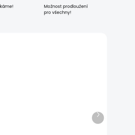
ékáme!
Možnost prodloužení
pro všechny!
Další
produkt