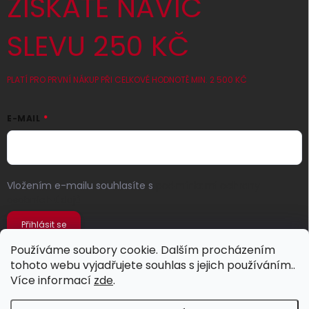
ZÍSKATE NAVÍC
SLEVU 250 KČ
PLATÍ PRO PRVNÍ NÁKUP PŘI CELKOVÉ HODNOTĚ MIN. 2 500 KČ
E-MAIL
Vložením e-mailu souhlasíte s
podmínkami ochrany
osobních údajů
Přihlásit se
Používáme soubory cookie. Dalším procházením
tohoto webu vyjadřujete souhlas s jejich používáním..
Více informací
zde
.