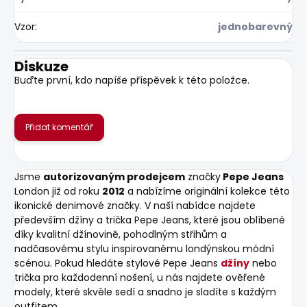
Vzor
:
jednobarevný
Diskuze
Buďte první, kdo napíše příspěvek k této položce.
Přidat komentář
Jsme
autorizovaným prodejcem
značky
Pepe Jeans
London již od roku
2012
a nabízíme originální kolekce této
ikonické denimové značky. V naší nabídce najdete
především džíny a trička Pepe Jeans, které jsou oblíbené
díky kvalitní džínovině, pohodlným střihům a
nadčasovému stylu inspirovanému londýnskou módní
scénou. Pokud hledáte stylové Pepe Jeans
džíny
nebo
trička pro každodenní nošení, u nás najdete ověřené
modely, které skvěle sedí a snadno je sladíte s každým
outfitem.