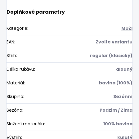
Doplňkové parametry
Kategorie
:
MUŽI
EAN
:
Zvolte variantu
Střih
:
regular (klasický)
Délka rukávu
:
dlouhý
Materiál
:
bavlna (100%)
Skupina
:
Sezónní
Sezóna
:
Podzim / Zima
Složení materiálu
:
100% bavlna
Výstřih
:
kulatý