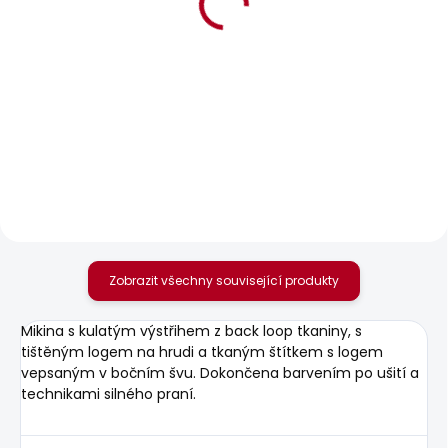
BESTSELLER
SKLADEM
SKLADEM
Pánské tričko EGGO N
Pánská mikina GEO
CREW SMALL LOGO
631 Kč
856 Kč
Zobrazit všechny související produkty
Mikina s kulatým výstřihem z back loop tkaniny, s
tištěným logem na hrudi a tkaným štítkem s logem
vepsaným v bočním švu. Dokončena barvením po ušití a
technikami silného praní.