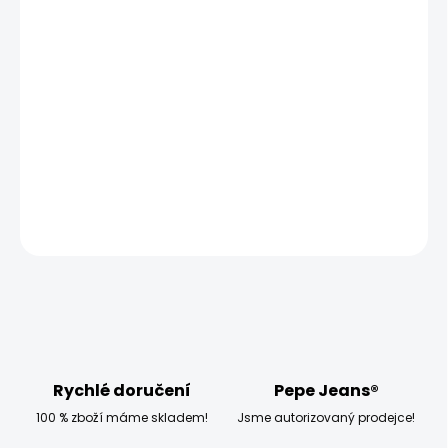
MOŽNOSTI
DORUČENÍ
−
+
Přidat do košíku
Model měří 186 cm, váží 80 kg a má na sobě velikost M
DETAILNÍ INFORMACE
ZEPTAT SE
HLÍDAT
Rychlé doručení
Pepe Jeans®
100 % zboží máme skladem!
Jsme autorizovaný prodejce!