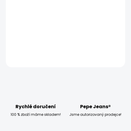
MOŽNOSTI DORUČENÍ
−
+
Přidat do košíku
Model měří 186 cm a má na sobě velikost L
DETAILNÍ INFORMACE
ZEPTAT SE
HLÍDAT
Rychlé doručení
Pepe Jeans®
100 % zboží máme skladem!
Jsme autorizovaný prodejce!