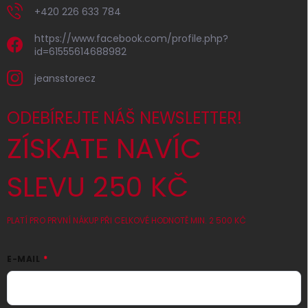
+420 226 633 784
https://www.facebook.com/profile.php?
id=61555614688982
jeansstorecz
ODEBÍREJTE NÁŠ NEWSLETTER!
ZÍSKATE NAVÍC
SLEVU 250 KČ
PLATÍ PRO PRVNÍ NÁKUP PŘI CELKOVÉ HODNOTĚ MIN. 2 500 KČ
E-MAIL