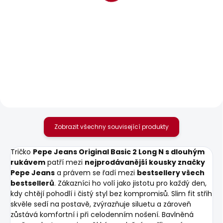
SKLADEM
SKLADEM
Pánská mikina GEO
Pánské tričko EGGO N
CREW SMALL LOGO
506 Kč
856 Kč
Zobrazit všechny související produkty
Tričko
Pepe Jeans Original Basic 2 Long N s dlouhým
rukávem
patří mezi
nejprodávanější kousky značky
Pepe Jeans
a právem se řadí mezi
bestsellery všech
bestsellerů
. Zákazníci ho volí jako jistotu pro každý den,
kdy chtějí pohodlí i čistý styl bez kompromisů. Slim fit střih
skvěle sedí na postavě, zvýrazňuje siluetu a zároveň
zůstává komfortní i při celodenním nošení. Bavlněná