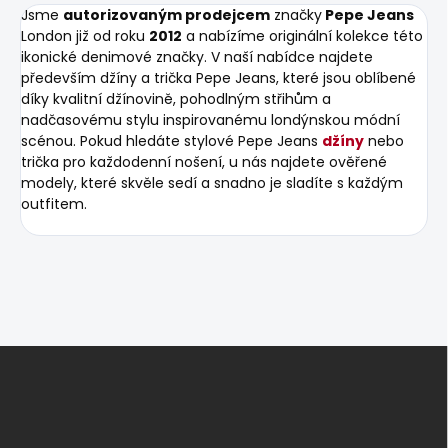
Jsme
autorizovaným prodejcem
značky
Pepe Jeans
London již od roku
2012
a nabízíme originální kolekce této
ikonické denimové značky. V naší nabídce najdete
především džíny a trička Pepe Jeans, které jsou oblíbené
díky kvalitní džínovině, pohodlným střihům a
nadčasovému stylu inspirovanému londýnskou módní
scénou. Pokud hledáte stylové Pepe Jeans
džíny
nebo
trička pro každodenní nošení, u nás najdete ověřené
modely, které skvěle sedí a snadno je sladíte s každým
outfitem.
Z
á
p
a
t