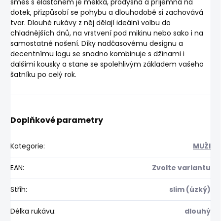
směs s elastanem je měkká, prodyšná a příjemná na
dotek, přizpůsobí se pohybu a dlouhodobě si zachovává
tvar. Dlouhé rukávy z něj dělají ideální volbu do
chladnějších dnů, na vrstvení pod mikinu nebo sako i na
samostatné nošení. Díky nadčasovému designu a
decentnímu logu se snadno kombinuje s džínami i
dalšími kousky a stane se spolehlivým základem vašeho
šatníku po celý rok.
Doplňkové parametry
Kategorie
:
MUŽI
EAN
:
Zvolte variantu
Střih
:
slim (úzký)
Délka rukávu
:
dlouhý