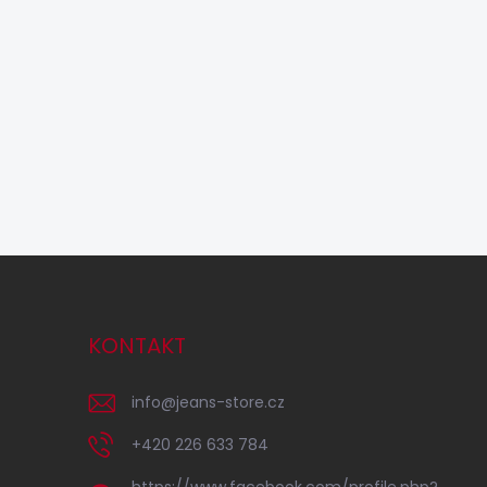
KONTAKT
info
@
jeans-store.cz
+420 226 633 784