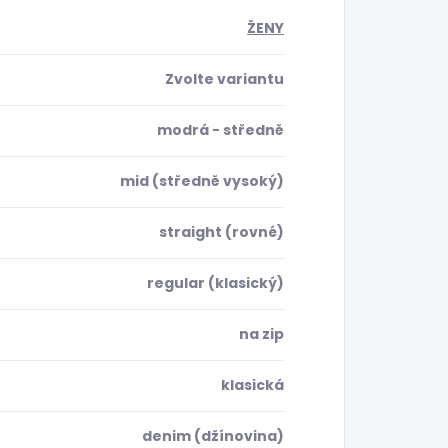
ŽENY
Zvolte variantu
modrá - středně
mid (středně vysoký)
straight (rovné)
regular (klasický)
na zip
klasická
denim (džínovina)