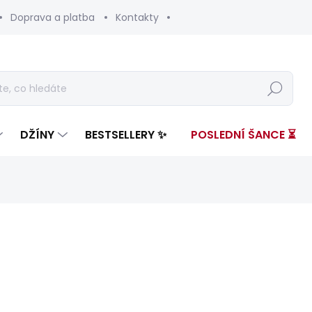
Doprava a platba
Kontakty
Hledat
DŽÍNY
BESTSELLERY ✨
POSLEDNÍ ŠANCE ⏳
nocení
ZNAČKA:
PEPE JEANS
3 599 Kč
2 17
Měrná
SKLADEM
(1 KS)
cena: