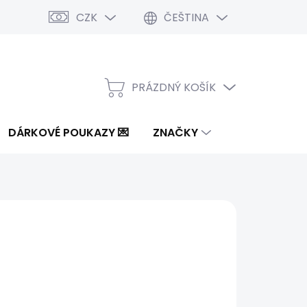
CZK
ČEŠTINA
PRÁZDNÝ KOŠÍK
NÁKUPNÍ
KOŠÍK
DÁRKOVÉ POUKAZY 💌
ZNAČKY
9 Kč