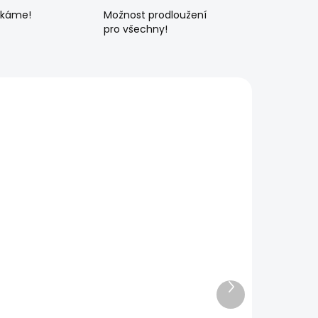
ékáme!
Možnost prodloužení
pro všechny!
Další
produkt