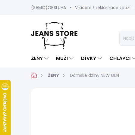
Přejít
(SAMO)OBSLUHA
Vrácení / reklamace zboží
na
obsah
ŽENY
MUŽI
DÍVKY
CHLAPCI
Domů
ŽENY
Dámské džíny NEW GEN
Neohodnoceno
Podrobnosti hod
BESTSELLER
SALECODE:SRPEN:15:%