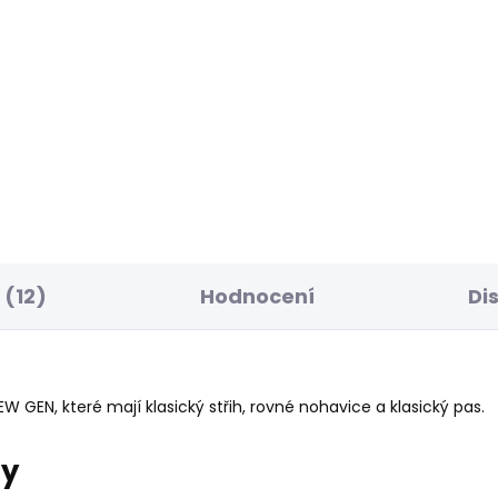
ELLER
BESTSELLER
SKLADEM
S
ské džíny SKINNY
Dámské džíny SLIM
NS LW SOHO
JEANS LW VENUS
WORKWEAR
1 Kč
1 950 Kč
(12)
Hodnocení
Di
GEN, které mají klasický střih, rovné nohavice a klasický pas.
ry