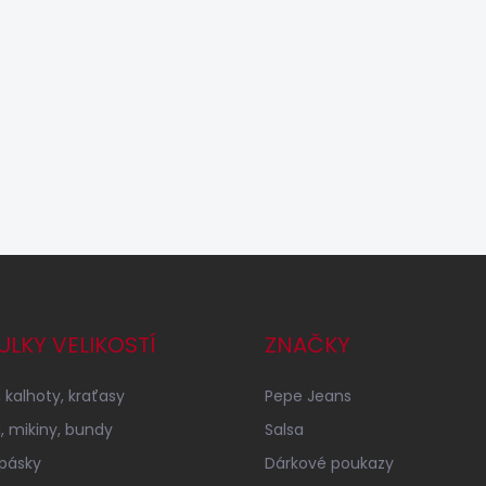
ULKY VELIKOSTÍ
ZNAČKY
 kalhoty, kraťasy
Pepe Jeans
a, mikiny, bundy
Salsa
 pásky
Dárkové poukazy