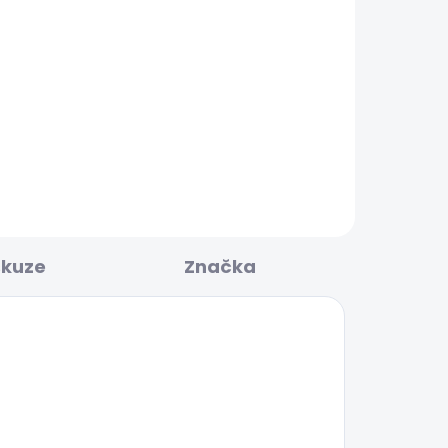
BESTSELLER
KLADEM
SKLADEM
Dámské džíny SLIM
JEANS MW GEN PUSH UP
1 683 Kč
skuze
Značka