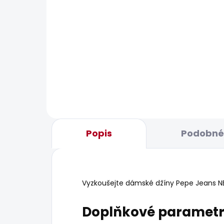
POSLEDNÍ ŠANCE
BESTS
SKLADEM
Dámské džíny SLIM
Dám
JEANS UHW SPARKLE
JEA
595 Kč
1 70
Popis
Podobné 
Vyzkoušejte dámské džíny Pepe Jeans NEW 
Doplňkové paramet