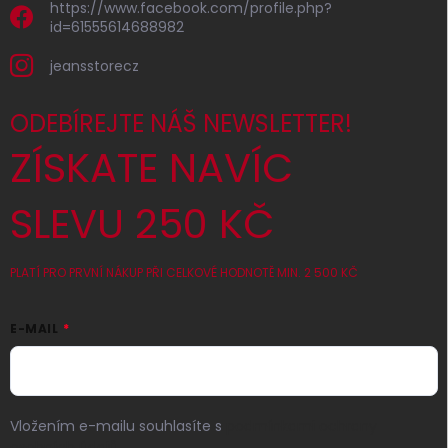
https://www.facebook.com/profile.php?
id=61555614688982
jeansstorecz
ODEBÍREJTE NÁŠ NEWSLETTER!
ZÍSKATE NAVÍC
SLEVU 250 KČ
PLATÍ PRO PRVNÍ NÁKUP PŘI CELKOVÉ HODNOTĚ MIN. 2 500 KČ
E-MAIL
Vložením e-mailu souhlasíte s
podmínkami ochrany
osobních údajů