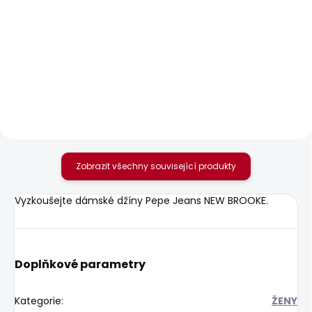
SKLADEM
SKLADEM
Dámské džíny SLIM
Dámské tričko BRULE
JEANS UHW
610 Kč
595 Kč
Zobrazit všechny související produkty
Vyzkoušejte dámské džíny Pepe Jeans NEW BROOKE.
Doplňkové parametry
Kategorie
:
ŽENY