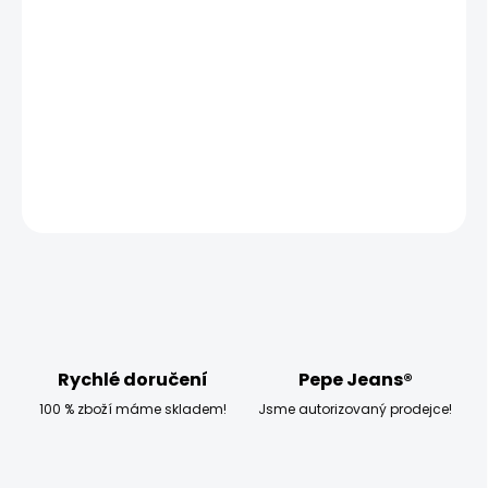
−
+
Přidat do košíku
Modelka měří 173 cm, váží 54 kg a má na sobě velikost
W28 L32
DETAILNÍ INFORMACE
ZEPTAT SE
HLÍDAT
Rychlé doručení
Pepe Jeans®
100 % zboží máme skladem!
Jsme autorizovaný prodejce!