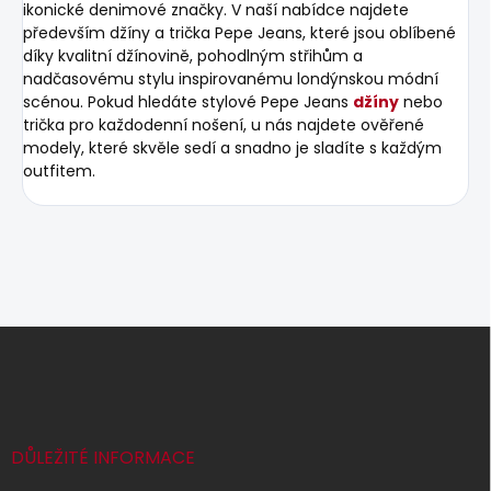
ikonické denimové značky. V naší nabídce najdete
především džíny a trička Pepe Jeans, které jsou oblíbené
díky kvalitní džínovině, pohodlným střihům a
nadčasovému stylu inspirovanému londýnskou módní
scénou. Pokud hledáte stylové Pepe Jeans
džíny
nebo
trička pro každodenní nošení, u nás najdete ověřené
modely, které skvěle sedí a snadno je sladíte s každým
outfitem.
Z
á
p
a
t
í
DŮLEŽITÉ INFORMACE