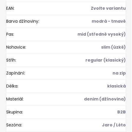
EAN
:
Zvolte variantu
Barva džínoviny
:
modrá - tmavě
Pas
:
mid (středně vysoký)
Nohavice
:
slim (úzké)
Střih
:
regular (klasický)
Zapínání
:
na zip
Délka
:
klasická
Materiál
:
denim (džínovina)
Skupina
:
B2B
Sezóna
:
Jaro / Léto