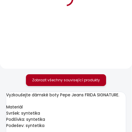
SKLADEM
SKLADEM
Dámské kraťasy
Dámské tričko MILLIE
RELAXED SHORT MW
610 Kč
SIOUXIE
1 378 Kč
Zobrazit všechny související produkty
Vyzkoušejte dámské boty Pepe Jeans FRIDA SIGNATURE.
Materiál
Svršek: syntetika
Podšívka: syntetika
Podešev: syntetika