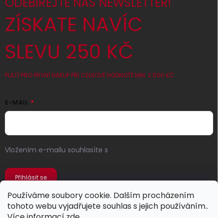
ODEBÍREJTE NÁŠ NEWSLETTER!
ZÍSKATE NAVÍC
SLEVU 250 KČ
PLATÍ PRO PRVNÍ NÁKUP PŘI CELKOVÉ HODNOTĚ MIN. 2 500 KČ
E-MAIL
Vložením e-mailu souhlasíte s
podmínkami ochrany
osobních údajů
Přihlásit se
Používáme soubory cookie. Dalším procházením
tohoto webu vyjadřujete souhlas s jejich používáním..
Více informací
zde
.