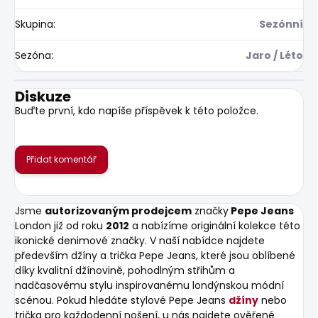
Skupina
:
Sezónní
Sezóna
:
Jaro / Léto
Diskuze
Buďte první, kdo napíše příspěvek k této položce.
Přidat komentář
Jsme
autorizovaným prodejcem
značky
Pepe Jeans
London již od roku
2012
a nabízíme originální kolekce této
ikonické denimové značky. V naší nabídce najdete
především džíny a trička Pepe Jeans, které jsou oblíbené
díky kvalitní džínovině, pohodlným střihům a
nadčasovému stylu inspirovanému londýnskou módní
scénou. Pokud hledáte stylové Pepe Jeans
džíny
nebo
trička pro každodenní nošení, u nás najdete ověřené