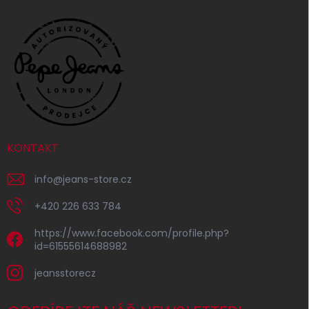
KONTAKT
info
@
jeans-store.cz
+420 226 633 784
https://www.facebook.com/profile.php?
id=61555614688982
jeansstorecz