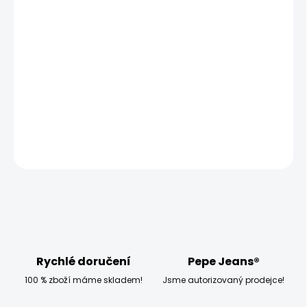
MOŽNOSTI
DORUČENÍ
−
+
Přidat do košíku
Vyzkoušejte dámské boty Pepe Jeans FRIDA SIGNATURE.
DETAILNÍ INFORMACE
ZEPTAT SE
HLÍDAT
Rychlé doručení
Pepe Jeans®
100 % zboží máme skladem!
Jsme autorizovaný prodejce!