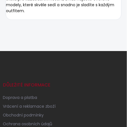
modely, které skvěle sedí a snadno je sladíte s každým
outfitem.
Z
á
p
a
t
í
DŮLEŽITÉ INFORMACE
Doprava a platba
Vrácení a reklamace zboží
Obchodní podmínky
Ochrana osobních údajů