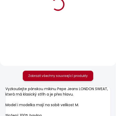
BESTSELLER
BESTSELLER
SKLADEM
SKLADEM
Pánské džíny
Pánské džíny
TAPERED JEANS
TAPERED JEANS
STANLEY
STANLEY
1 683 Kč
1 569 Kč
Zobrazit všechny související produkty
Vyzkoušejte pánskou mikinu Pepe Jeans LONDON SWEAT,
která má klasický střih a je přes hlavu.
Model i modelka mají na sobě velikost M.
Složení: 100% bavlna