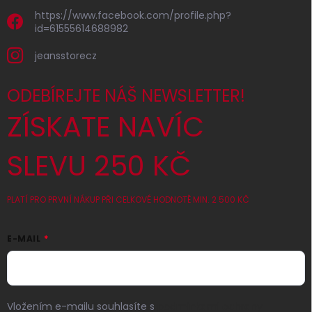
https://www.facebook.com/profile.php?
id=61555614688982
jeansstorecz
ODEBÍREJTE NÁŠ NEWSLETTER!
ZÍSKATE NAVÍC
SLEVU 250 KČ
PLATÍ PRO PRVNÍ NÁKUP PŘI CELKOVÉ HODNOTĚ MIN. 2 500 KČ
E-MAIL
Vložením e-mailu souhlasíte s
podmínkami ochrany