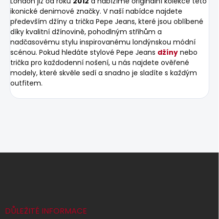
London již od roku
2012
a nabízíme originální kolekce této
ikonické denimové značky. V naší nabídce najdete
především džíny a trička Pepe Jeans, které jsou oblíbené
díky kvalitní džínovině, pohodlným střihům a
nadčasovému stylu inspirovanému londýnskou módní
scénou. Pokud hledáte stylové Pepe Jeans
džíny
nebo
trička pro každodenní nošení, u nás najdete ověřené
modely, které skvěle sedí a snadno je sladíte s každým
outfitem.
Z
á
p
a
t
í
DŮLEŽITÉ INFORMACE