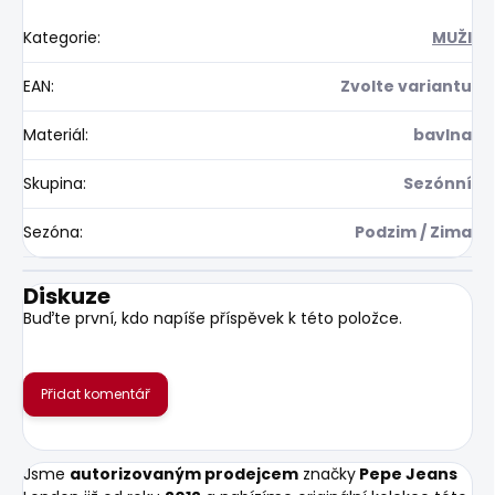
Kategorie
:
MUŽI
EAN
:
Zvolte variantu
Materiál
:
bavlna
Skupina
:
Sezónní
Sezóna
:
Podzim / Zima
Diskuze
Buďte první, kdo napíše příspěvek k této položce.
Přidat komentář
Jsme
autorizovaným prodejcem
značky
Pepe Jeans