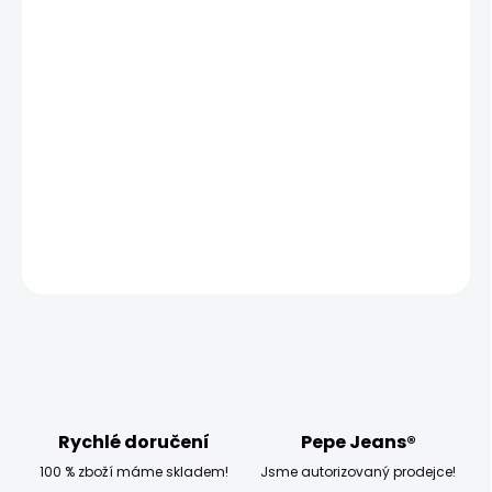
MOŽNOSTI
DORUČENÍ
−
+
Přidat do košíku
Vyzkoušejte pánskou mikinu Pepe Jeans LONDON SWEAT,
která má klasický střih a je přes hlavu.
DETAILNÍ INFORMACE
ZEPTAT SE
HLÍDAT
Rychlé doručení
Pepe Jeans®
100 % zboží máme skladem!
Jsme autorizovaný prodejce!