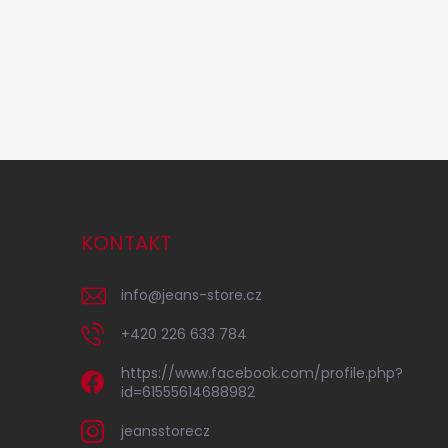
KONTAKT
info
@
jeans-store.cz
+420 226 633 784
https://www.facebook.com/profile.php?
id=61555614688982
jeansstorecz