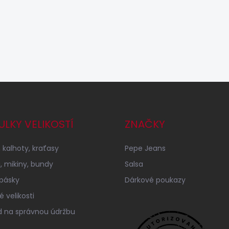
ULKY VELIKOSTÍ
ZNAČKY
 kalhoty, kraťasy
Pepe Jeans
a, mikiny, bundy
Salsa
 pásky
Dárkové poukazy
 velikosti
 na správnou údržbu