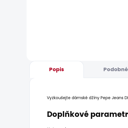
SKLADEM
Dámské tričko MAE
Dám
506 Kč
506
Popis
Podobné 
Vyzkoušejte dámské džíny Pepe Jeans DION
Doplňkové paramet