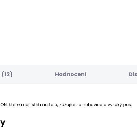
SKLADEM
S
ské tričko MAE
Dámské tričko MAE V
NECK
 Kč
506 Kč
(12)
Hodnocení
Di
, které mají střih na tělo, zúžující se nohavice a vysoký pas.
ry