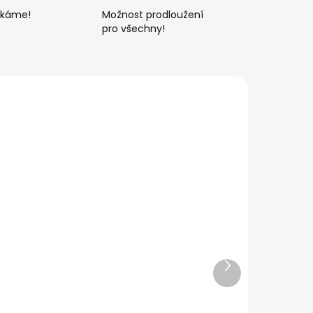
ékáme!
Možnost prodloužení
pro všechny!
Další
produkt