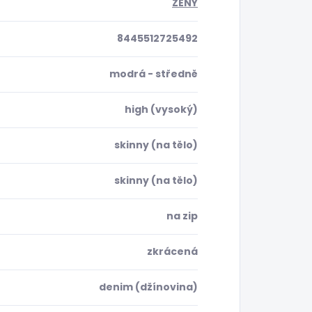
ŽENY
8445512725492
modrá - středně
high (vysoký)
skinny (na tělo)
skinny (na tělo)
na zip
zkrácená
denim (džínovina)