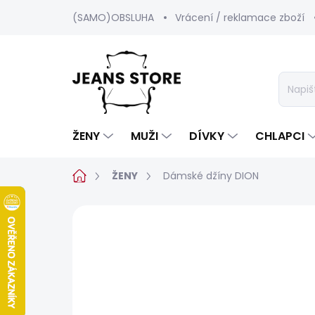
Přejít
(SAMO)OBSLUHA
Vrácení / reklamace zboží
na
obsah
ŽENY
MUŽI
DÍVKY
CHLAPCI
Domů
ŽENY
Dámské džíny DION
Neohodnoceno
Podrobnosti hod
POSLEDNÍ ŠANCE
SALECODE:SRPEN:15:%