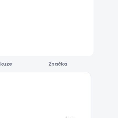
BESTSELLER
KLADEM
SKLADEM
Dámské kraťasy FITTED
SHORT MW POPPY
1 199 Kč
skuze
Značka