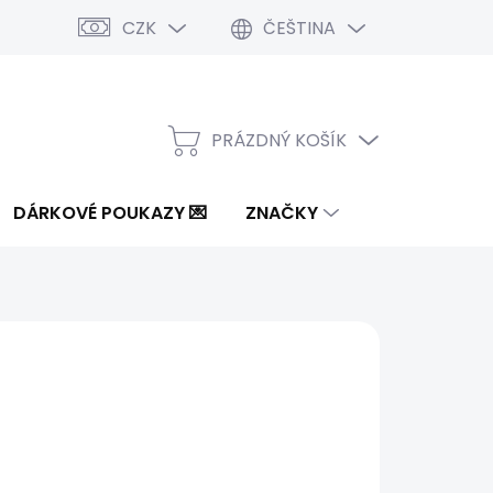
CZK
ČEŠTINA
PRÁZDNÝ KOŠÍK
NÁKUPNÍ
KOŠÍK
DÁRKOVÉ POUKAZY 💌
ZNAČKY
0 Kč