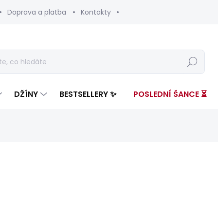
Doprava a platba
Kontakty
Hledat
DŽÍNY
BESTSELLERY ✨
POSLEDNÍ ŠANCE ⏳
nocení
ZNAČKA:
PEPE JEANS
3 599 Kč
1 08
Měrná
ZVOLTE VARIANTU
cena: