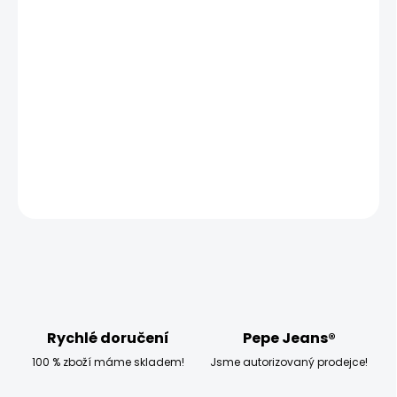
MOŽNOSTI
DORUČENÍ
−
+
Přidat do košíku
Modelka měří 173 cm, váží 54 kg a má na sobě velikost S
DETAILNÍ INFORMACE
ZEPTAT SE
HLÍDAT
Rychlé doručení
Pepe Jeans®
100 % zboží máme skladem!
Jsme autorizovaný prodejce!