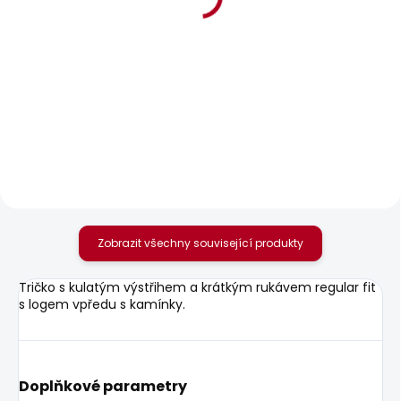
SKLADEM
SKLADEM
Dámské tričko BRULE
Dámské tričko MAE V
NECK
610 Kč
506 Kč
Zobrazit všechny související produkty
Tričko s kulatým výstřihem a krátkým rukávem regular fit
s logem vpředu s kamínky.
Doplňkové parametry