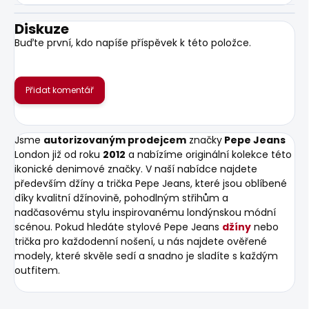
Diskuze
Buďte první, kdo napíše příspěvek k této položce.
Přidat komentář
Jsme
autorizovaným prodejcem
značky
Pepe Jeans
London již od roku
2012
a nabízíme originální kolekce této
ikonické denimové značky. V naší nabídce najdete
především džíny a trička Pepe Jeans, které jsou oblíbené
díky kvalitní džínovině, pohodlným střihům a
nadčasovému stylu inspirovanému londýnskou módní
scénou. Pokud hledáte stylové Pepe Jeans
džíny
nebo
trička pro každodenní nošení, u nás najdete ověřené
modely, které skvěle sedí a snadno je sladíte s každým
outfitem.