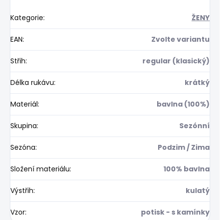
Kategorie
:
ŽENY
EAN
:
Zvolte variantu
Střih
:
regular (klasický)
Délka rukávu
:
krátký
Materiál
:
bavlna (100%)
Skupina
:
Sezónní
Sezóna
:
Podzim / Zima
Složení materiálu
:
100% bavlna
Výstřih
:
kulatý
Vzor
:
potisk - s kamínky