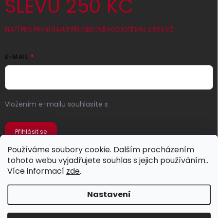
SLEVU 250 KČ
PLATÍ PRO PRVNÍ NÁKUP PŘI CELKOVÉ HODNOTĚ MIN. 2 500 KČ
E-MAIL
Vložením e-mailu souhlasíte s
podmínkami ochrany
osobních údajů
Přihlásit se
Používáme soubory cookie. Dalším procházením
tohoto webu vyjadřujete souhlas s jejich používáním..
Více informací
zde
.
Nastavení