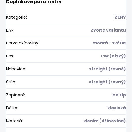
Doplňkové parametry
Kategorie
:
ŽENY
EAN
:
Zvolte variantu
Barva džínoviny
:
modrá - světle
Pas
:
low (nízký)
Nohavice
:
straight (rovné)
Střih
:
straight (rovný)
Zapínání
:
na zip
Délka
:
klasická
Materiál
:
denim (džínovina)