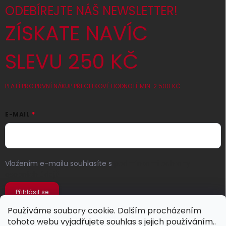
ODEBÍREJTE NÁŠ NEWSLETTER!
ZÍSKATE NAVÍC
SLEVU 250 KČ
PLATÍ PRO PRVNÍ NÁKUP PŘI CELKOVÉ HODNOTĚ MIN. 2 500 KČ
E-MAIL
Vložením e-mailu souhlasíte s
podmínkami ochrany
osobních údajů
Přihlásit se
Používáme soubory cookie. Dalším procházením
tohoto webu vyjadřujete souhlas s jejich používáním..