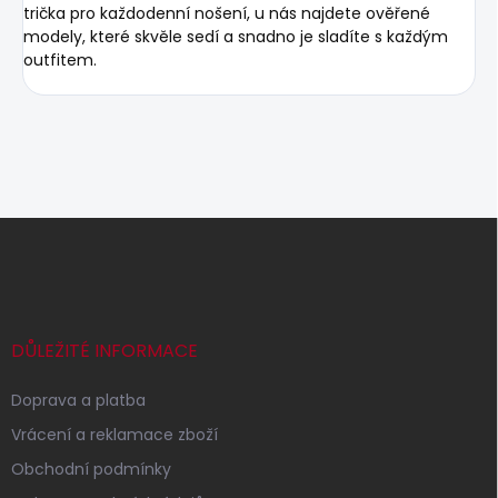
trička pro každodenní nošení, u nás najdete ověřené
modely, které skvěle sedí a snadno je sladíte s každým
outfitem.
Z
á
p
a
t
í
DŮLEŽITÉ INFORMACE
Doprava a platba
Vrácení a reklamace zboží
Obchodní podmínky