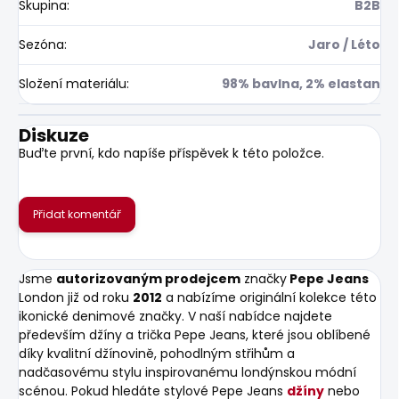
Skupina
:
B2B
Sezóna
:
Jaro / Léto
Složení materiálu
:
98% bavlna, 2% elastan
Diskuze
Buďte první, kdo napíše příspěvek k této položce.
Přidat komentář
Jsme
autorizovaným prodejcem
značky
Pepe Jeans
London již od roku
2012
a nabízíme originální kolekce této
ikonické denimové značky. V naší nabídce najdete
především džíny a trička Pepe Jeans, které jsou oblíbené
díky kvalitní džínovině, pohodlným střihům a
nadčasovému stylu inspirovanému londýnskou módní
scénou. Pokud hledáte stylové Pepe Jeans
džíny
nebo