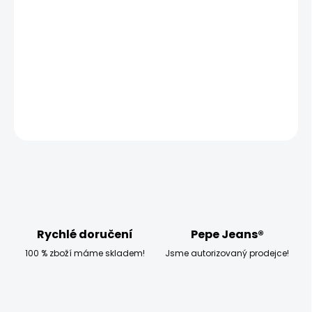
−
+
Přidat do košíku
Modelka měří 173 cm a má na sobě velikost W27 L32
DETAILNÍ INFORMACE
ZEPTAT SE
HLÍDAT
Rychlé doručení
Pepe Jeans®
100 % zboží máme skladem!
Jsme autorizovaný prodejce!