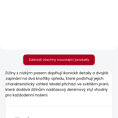
SKLADEM
SKLADEM
Dámské džíny FLARE
Dámské džíny LOOSE
JEANS MW VENUS
ST JEANS LW NICKY
1 701 Kč
1 950 Kč
od
Zobrazit všechny související produkty
Džíny s nízkým pasem doplňují ikonické detaily a dvojité
zapínání na dva knoflíky vpředu, které podtrhují jejich
charakteristický vzhled. Model přichází ve světlém praní,
které dodává džínům nadčasový denimový styl vhodný
pro každodenní nošení.