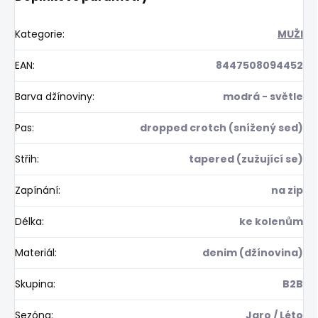
Kategorie
:
MUŽI
EAN
:
8447508094452
Barva džínoviny
:
modrá - světle
Pas
:
dropped crotch (snížený sed)
Střih
:
tapered (zužující se)
Zapínání
:
na zip
Délka
:
ke kolenům
Materiál
:
denim (džínovina)
Skupina
:
B2B
Sezóna
:
Jaro / Léto