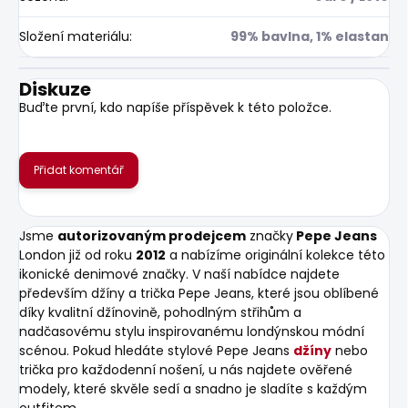
Složení materiálu
:
99% bavlna, 1% elastan
Diskuze
Buďte první, kdo napíše příspěvek k této položce.
Přidat komentář
Jsme
autorizovaným prodejcem
značky
Pepe Jeans
London již od roku
2012
a nabízíme originální kolekce této
ikonické denimové značky. V naší nabídce najdete
především džíny a trička Pepe Jeans, které jsou oblíbené
díky kvalitní džínovině, pohodlným střihům a
nadčasovému stylu inspirovanému londýnskou módní
scénou. Pokud hledáte stylové Pepe Jeans
džíny
nebo
trička pro každodenní nošení, u nás najdete ověřené
modely, které skvěle sedí a snadno je sladíte s každým
outfitem.