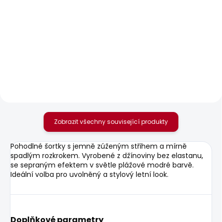
SKLADEM
SKLADEM
Pánské tričko
Pánské tričko EGGO N
SUNDAY TEE
506 Kč
610 Kč
Zobrazit všechny související produkty
Pohodlné šortky s jemně zúženým střihem a mírně
spadlým rozkrokem. Vyrobené z džínoviny bez elastanu,
se sepraným efektem v světle plážové modré barvě.
Ideální volba pro uvolněný a stylový letní look.
Doplňkové parametry