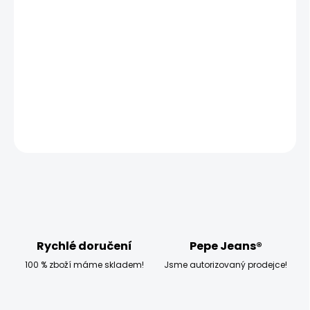
ZVOLTE VARIANTU
MOŽNOSTI DORUČENÍ
−
+
Přidat do košíku
Model měří 186 cm a má na sobě velikost W32
DETAILNÍ INFORMACE
ZEPTAT SE
HLÍDAT
Rychlé doručení
Pepe Jeans®
100 % zboží máme skladem!
Jsme autorizovaný prodejce!