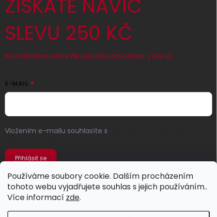
ZÍSKATE NAVÍC
SLEVU 250 KČ
PLATÍ PRO PRVNÍ NÁKUP PŘI CELKOVÉ HODNOTĚ MIN. 2 500 KČ
E-MAIL
Vložením e-mailu souhlasíte s
podmínkami ochrany
osobních údajů
Přihlásit se
Používáme soubory cookie. Dalším procházením
tohoto webu vyjadřujete souhlas s jejich používáním..
Více informací
zde
.