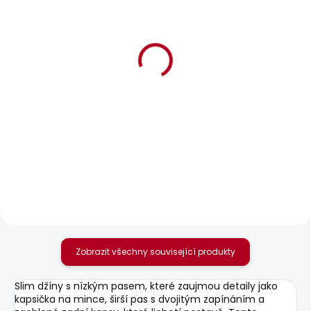
BESTSELLER
SKLADEM
SKLADEM
Dámské džíny LOOSE
Dámské tričko MAE V
ST JEANS LW NICKY
NECK
1 799 Kč
506 Kč
Zobrazit všechny související produkty
Slim džíny s nízkým pasem, které zaujmou detaily jako
kapsička na mince, širší pas s dvojitým zapínáním a