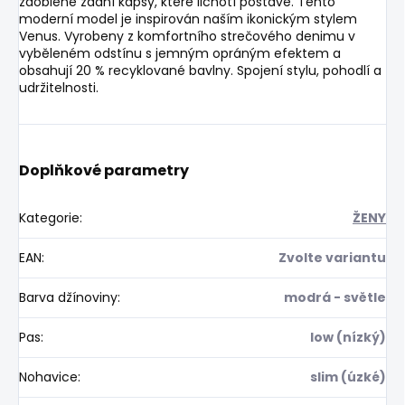
zaoblené zadní kapsy, které lichotí postavě. Tento
moderní model je inspirován naším ikonickým stylem
Venus. Vyrobeny z komfortního strečového denimu v
vyběleném odstínu s jemným opráným efektem a
obsahují 20 % recyklované bavlny. Spojení stylu, pohodlí a
udržitelnosti.
Doplňkové parametry
Kategorie
:
ŽENY
EAN
:
Zvolte variantu
Barva džínoviny
:
modrá - světle
Pas
:
low (nízký)
Nohavice
:
slim (úzké)