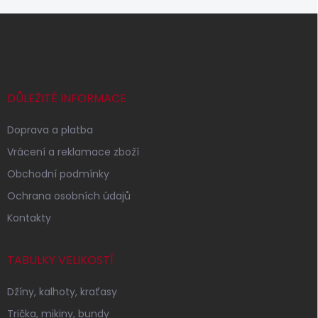
Z
á
p
a
t
í
DŮLEŽITÉ INFORMACE
Doprava a platba
Vrácení a reklamace zboží
Obchodní podmínky
Ochrana osobních údajů
Kontakty
TABULKY VELIKOSTÍ
Džíny, kalhoty, kraťasy
Trička, mikiny, bundy