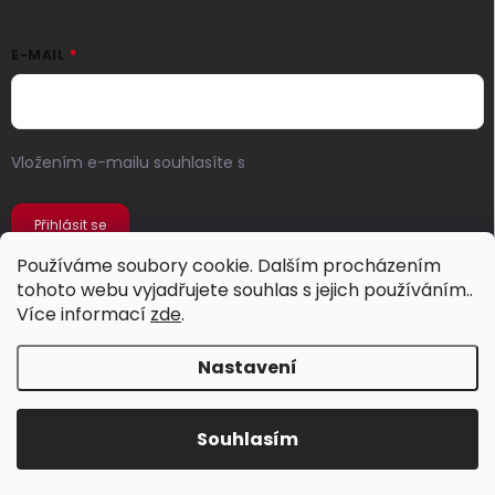
E-MAIL
Vložením e-mailu souhlasíte s
podmínkami ochrany
osobních údajů
Přihlásit se
Používáme soubory cookie. Dalším procházením
tohoto webu vyjadřujete souhlas s jejich používáním..
Více informací
zde
.
Nastavení
Copyright 2026
Jeans Store
. Všechna práva vyhrazena.
Souhlasím
Vytvořil Shoptet