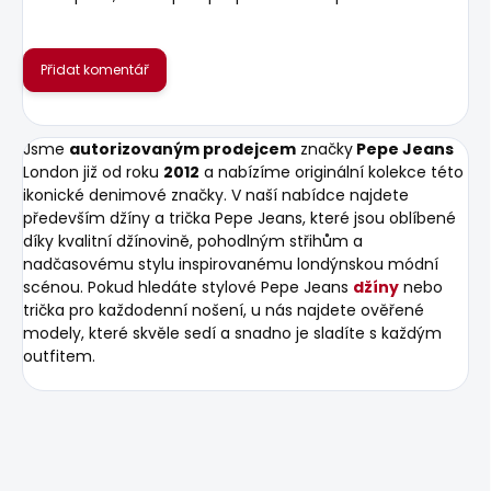
Přidat komentář
Jsme
autorizovaným prodejcem
značky
Pepe Jeans
London již od roku
2012
a nabízíme originální kolekce této
ikonické denimové značky. V naší nabídce najdete
především džíny a trička Pepe Jeans, které jsou oblíbené
díky kvalitní džínovině, pohodlným střihům a
nadčasovému stylu inspirovanému londýnskou módní
scénou. Pokud hledáte stylové Pepe Jeans
džíny
nebo
trička pro každodenní nošení, u nás najdete ověřené
modely, které skvěle sedí a snadno je sladíte s každým
outfitem.