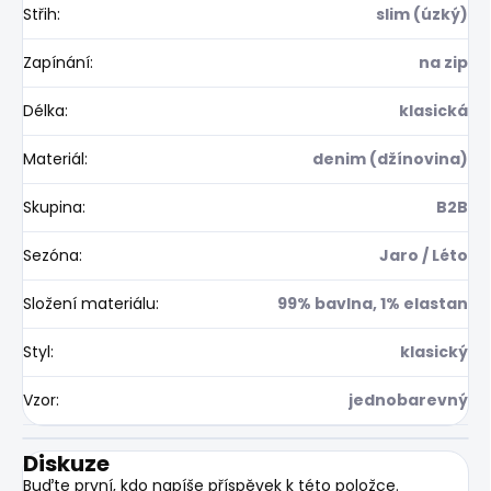
Střih
:
slim (úzký)
Zapínání
:
na zip
Délka
:
klasická
Materiál
:
denim (džínovina)
Skupina
:
B2B
Sezóna
:
Jaro / Léto
Složení materiálu
:
99% bavlna, 1% elastan
Styl
:
klasický
Vzor
:
jednobarevný
Diskuze
Buďte první, kdo napíše příspěvek k této položce.