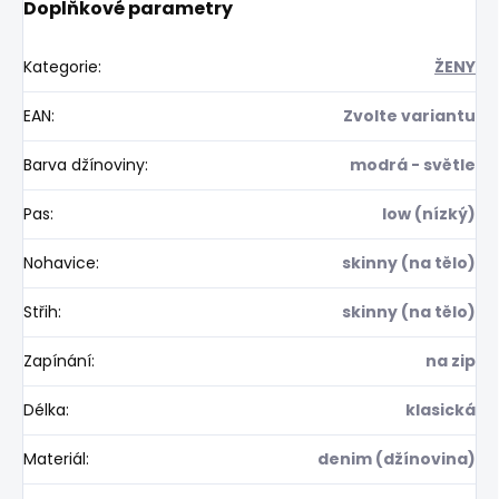
Doplňkové parametry
Kategorie
:
ŽENY
EAN
:
Zvolte variantu
Barva džínoviny
:
modrá - světle
Pas
:
low (nízký)
Nohavice
:
skinny (na tělo)
Střih
:
skinny (na tělo)
Zapínání
:
na zip
Délka
:
klasická
Materiál
:
denim (džínovina)