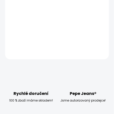
−
+
Přidat do košíku
Modelka měří 173 cm, váží 54 kg a má na sobě velikost
W27 L32
DETAILNÍ INFORMACE
ZEPTAT SE
HLÍDAT
Rychlé doručení
Pepe Jeans®
100 % zboží máme skladem!
Jsme autorizovaný prodejce!