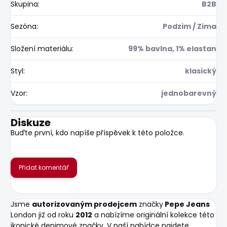
Skupina
:
B2B
Sezóna
:
Podzim / Zima
Složení materiálu
:
99% bavlna, 1% elastan
Styl
:
klasický
Vzor
:
jednobarevný
Diskuze
Buďte první, kdo napíše příspěvek k této položce.
Přidat komentář
Jsme
autorizovaným prodejcem
značky
Pepe Jeans
London již od roku
2012
a nabízíme originální kolekce této
ikonické denimové značky. V naší nabídce najdete