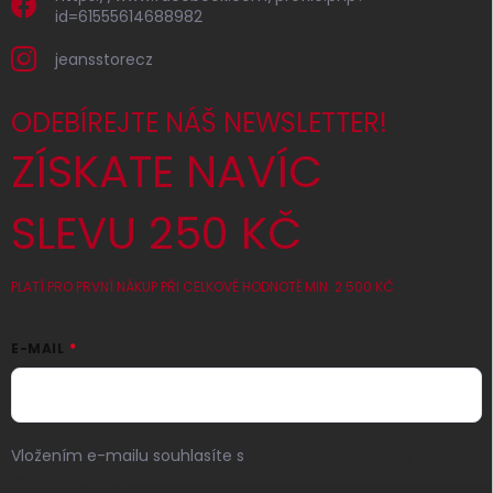
id=61555614688982
jeansstorecz
ODEBÍREJTE NÁŠ NEWSLETTER!
ZÍSKATE NAVÍC
SLEVU 250 KČ
PLATÍ PRO PRVNÍ NÁKUP PŘI CELKOVÉ HODNOTĚ MIN. 2 500 KČ
E-MAIL
Vložením e-mailu souhlasíte s
podmínkami ochrany
osobních údajů