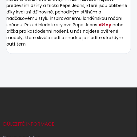
především džíny a trička Pepe Jeans, které jsou oblíbené
díky kvalitní džínovině, pohodlným střihům a
nadčasovému stylu inspirovanému londýnskou módní
scénou. Pokud hledáte stylové Pepe Jeans
džíny
nebo
trička pro každodenní nošení, u nás najdete ověřené
modely, které skvěle sedí a snadno je sladíte s každým
outfitem.
Z
á
p
a
t
í
DŮLEŽITÉ INFORMACE