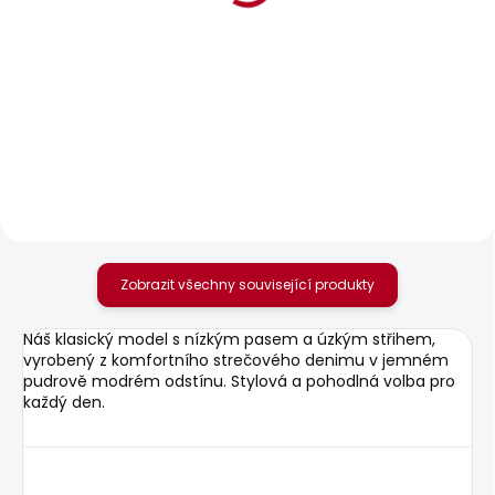
POSLEDNÍ ŠANCE
SKLADEM
SKLADEM
Dámské tričko
Dámské džíny SUPER
BLOOMA
SKINNY HW
548 Kč
595 Kč
Zobrazit všechny související produkty
Náš klasický model s nízkým pasem a úzkým střihem,
vyrobený z komfortního strečového denimu v jemném
pudrově modrém odstínu. Stylová a pohodlná volba pro
každý den.