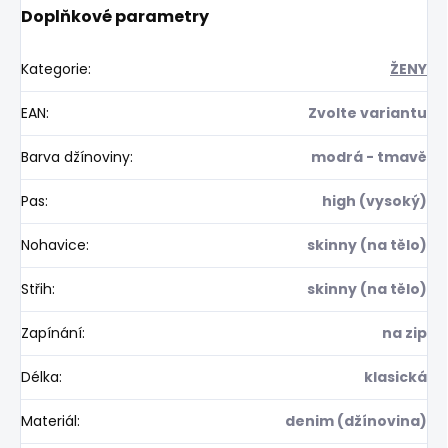
Doplňkové parametry
Kategorie
:
ŽENY
EAN
:
Zvolte variantu
Barva džínoviny
:
modrá - tmavě
Pas
:
high (vysoký)
Nohavice
:
skinny (na tělo)
Střih
:
skinny (na tělo)
Zapínání
:
na zip
Délka
:
klasická
Materiál
:
denim (džínovina)