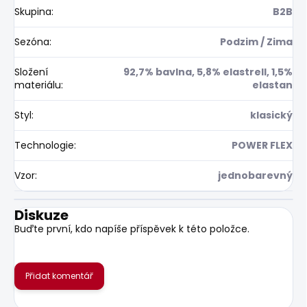
Skupina
:
B2B
Sezóna
:
Podzim / Zima
Složení
92,7% bavlna, 5,8% elastrell, 1,5%
materiálu
:
elastan
Styl
:
klasický
Technologie
:
POWER FLEX
Vzor
:
jednobarevný
Diskuze
Buďte první, kdo napíše příspěvek k této položce.
Přidat komentář