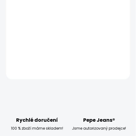
MOŽNOSTI DORUČENÍ
−
+
Přidat do košíku
Modelka měří 173 cm, váží 54 kg a má na sobě velikost
W27 L32
DETAILNÍ INFORMACE
ZEPTAT SE
HLÍDAT
Rychlé doručení
Pepe Jeans®
100 % zboží máme skladem!
Jsme autorizovaný prodejce!