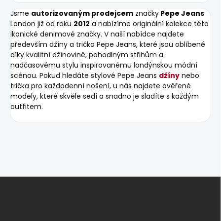
Jsme
autorizovaným prodejcem
značky
Pepe Jeans
London již od roku
2012
a nabízíme originální kolekce této
ikonické denimové značky. V naší nabídce najdete
především džíny a trička Pepe Jeans, které jsou oblíbené
díky kvalitní džínovině, pohodlným střihům a
nadčasovému stylu inspirovanému londýnskou módní
scénou. Pokud hledáte stylové Pepe Jeans
džíny
nebo
trička pro každodenní nošení, u nás najdete ověřené
modely, které skvěle sedí a snadno je sladíte s každým
outfitem.
Z
á
p
a