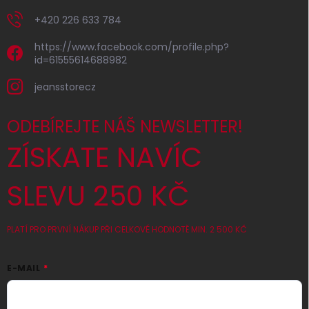
+420 226 633 784
https://www.facebook.com/profile.php?
id=61555614688982
jeansstorecz
ODEBÍREJTE NÁŠ NEWSLETTER!
ZÍSKATE NAVÍC
SLEVU 250 KČ
PLATÍ PRO PRVNÍ NÁKUP PŘI CELKOVÉ HODNOTĚ MIN. 2 500 KČ
E-MAIL