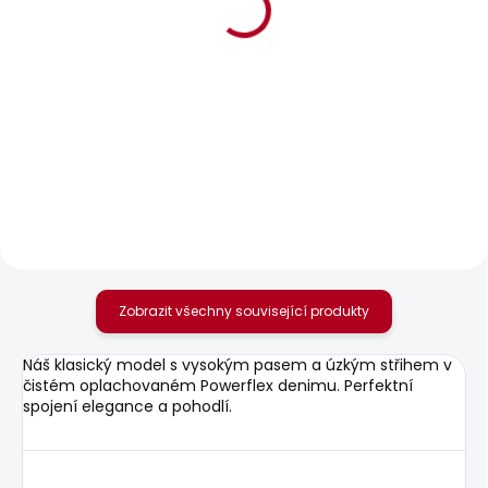
BESTSELLER
SKLADEM
SKLADEM
Dámské džíny SOHO
Dámské kraťasy
REGULAR SHORT LW
1 937 Kč
SIOUXIE
1 042 Kč
Zobrazit všechny související produkty
Náš klasický model s vysokým pasem a úzkým střihem v
čistém oplachovaném Powerflex denimu. Perfektní
spojení elegance a pohodlí.