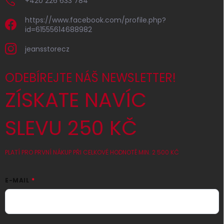
+420 226 633 784
https://www.facebook.com/profile.php?
id=61555614688982
jeansstorecz
ODEBÍREJTE NÁŠ NEWSLETTER!
ZÍSKATE NAVÍC
SLEVU 250 KČ
PLATÍ PRO PRVNÍ NÁKUP PŘI CELKOVÉ HODNOTĚ MIN. 2 500 KČ
E-MAIL