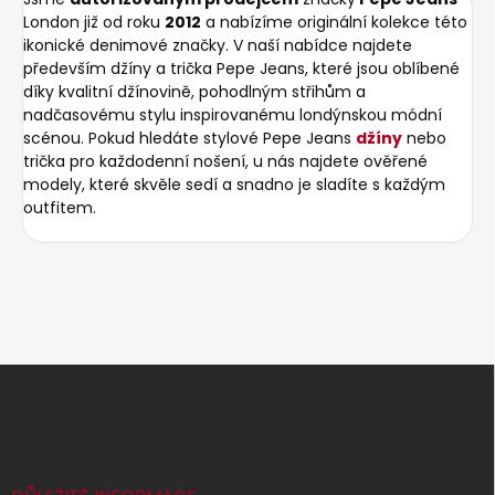
London již od roku
2012
a nabízíme originální kolekce této
ikonické denimové značky. V naší nabídce najdete
především džíny a trička Pepe Jeans, které jsou oblíbené
díky kvalitní džínovině, pohodlným střihům a
nadčasovému stylu inspirovanému londýnskou módní
scénou. Pokud hledáte stylové Pepe Jeans
džíny
nebo
trička pro každodenní nošení, u nás najdete ověřené
modely, které skvěle sedí a snadno je sladíte s každým
outfitem.
Z
á
p
a
t