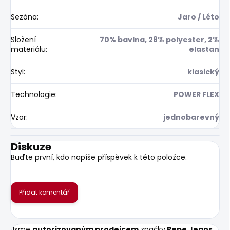
Sezóna
:
Jaro / Léto
Složení
70% bavlna, 28% polyester, 2%
materiálu
:
elastan
Styl
:
klasický
Technologie
:
POWER FLEX
Vzor
:
jednobarevný
Diskuze
Buďte první, kdo napíše příspěvek k této položce.
Přidat komentář
Jsme
autorizovaným prodejcem
značky
Pepe Jeans