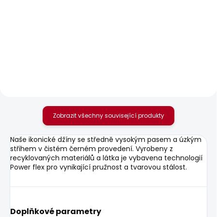
SKLADEM
SKLADEM
Dámské tričko MILLIE
Dámské džíny SLIM
JEANS MW ICONIC
610 Kč
GEN
1 950 Kč
od
Zobrazit všechny související produkty
Naše ikonické džíny se středně vysokým pasem a úzkým
střihem v čistém černém provedení. Vyrobeny z
recyklovaných materiálů a látka je vybavena technologií
Power flex pro vynikající pružnost a tvarovou stálost.
Doplňkové parametry