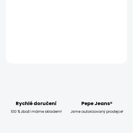
−
+
Přidat do košíku
Modelka měří 173 cm, váží 54 kg a má na sobě velikost
W27 L30
DETAILNÍ INFORMACE
ZEPTAT SE
HLÍDAT
Rychlé doručení
Pepe Jeans®
100 % zboží máme skladem!
Jsme autorizovaný prodejce!