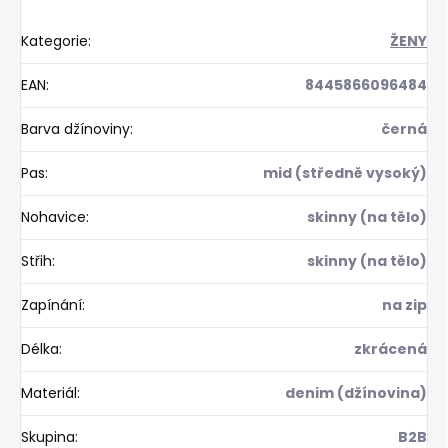
Kategorie
:
ŽENY
EAN
:
8445866096484
Barva džínoviny
:
černá
Pas
:
mid (středně vysoký)
Nohavice
:
skinny (na tělo)
Střih
:
skinny (na tělo)
Zapínání
:
na zip
Délka
:
zkrácená
Materiál
:
denim (džínovina)
Skupina
:
B2B