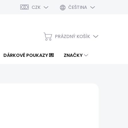
CZK
ČEŠTINA
PRÁZDNÝ KOŠÍK
NÁKUPNÍ
KOŠÍK
DÁRKOVÉ POUKAZY 💌
ZNAČKY
 Kč