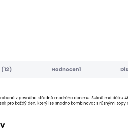
ELLER
BESTSELLER
SKLADEM
S
ské džíny STRAIGHT
Dámské džíny SLIM 
NS LW VENUS
GEN
 885 Kč
1 683 Kč
od
(12)
Hodnocení
Di
obená z pevného středně modrého denimu. Sukně má délku 40 pal
usek pro každý den, který lze snadno kombinovat s různými topy
ry