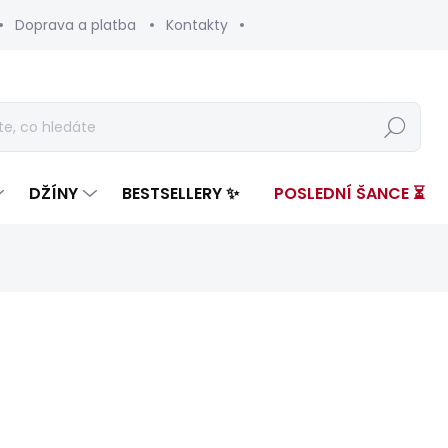
Doprava a platba
Kontakty
Hledat
DŽÍNY
BESTSELLERY ✨
POSLEDNÍ ŠANCE ⏳
nocení
ZNAČKA:
PEPE JEANS
3 199 Kč
1 958
Měrná
ZVOLTE VARIANTU
cena: