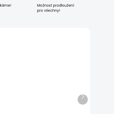
ékáme!
Možnost prodloužení
pro všechny!
Další
produkt