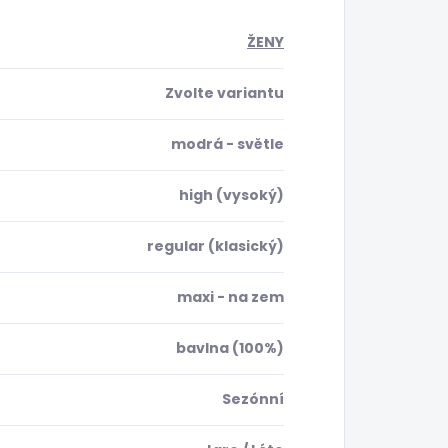
ŽENY
Zvolte variantu
modrá - světle
high (vysoký)
regular (klasický)
maxi - na zem
bavlna (100%)
Sezónní