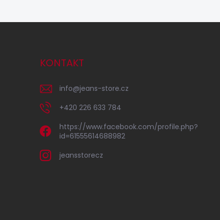
KONTAKT
info
@
jeans-store.cz
+420 226 633 784
https://www.facebook.com/profile.php?
id=61555614688982
jeansstorecz