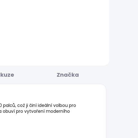
KLADEM
SKLADEM
MW
Dámské tričko BLOOMA
440 Kč
skuze
Značka
ců, což ji činí ideální volbou pro
 a obuví pro vytvoření moderního