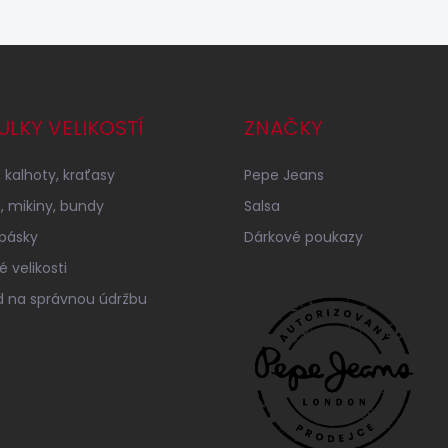
ULKY VELIKOSTÍ
ZNAČKY
 kalhoty, kraťasy
Pepe Jeans
a, mikiny, bundy
Salsa
 pásky
Dárkové poukazy
 velikosti
 na správnou údržbu