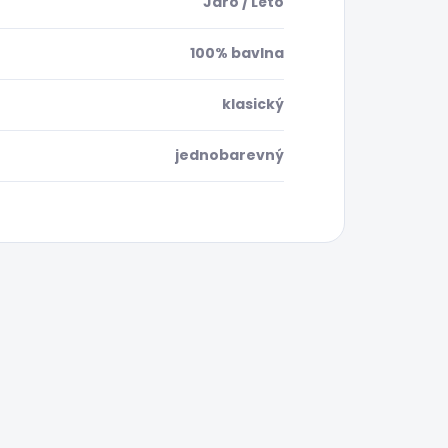
Jaro / Léto
100% bavlna
klasický
jednobarevný