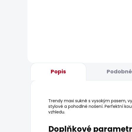
BESTS
SKLADEM
Dámské šaty MONICA
Dám
JEA
1 150 Kč
1
od
Popis
Podobné 
Trendy maxi sukně s vysokým pasem, vyr
stylové a pohodlné nošení. Perfektní ko
vzhledu.
Doplňkové paramet