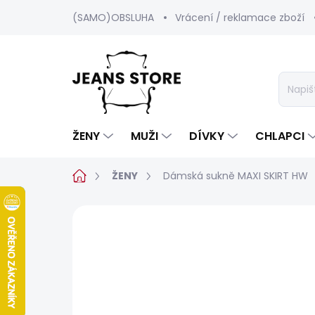
Přejít
(SAMO)OBSLUHA
Vrácení / reklamace zboží
na
obsah
ŽENY
MUŽI
DÍVKY
CHLAPCI
Domů
ŽENY
Dámská sukně MAXI SKIRT HW
Neohodnoceno
Podrobnosti hod
SALECODE:SRPEN:15:%