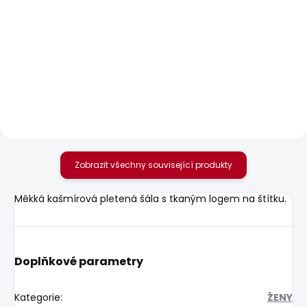
SKLADEM
SKLADEM
Dámské tričko MAE
Dámské tričko MAE V
NECK
506 Kč
506 Kč
Zobrazit všechny související produkty
Měkká kašmírová pletená šála s tkaným logem na štítku.
Doplňkové parametry
Kategorie
:
ŽENY