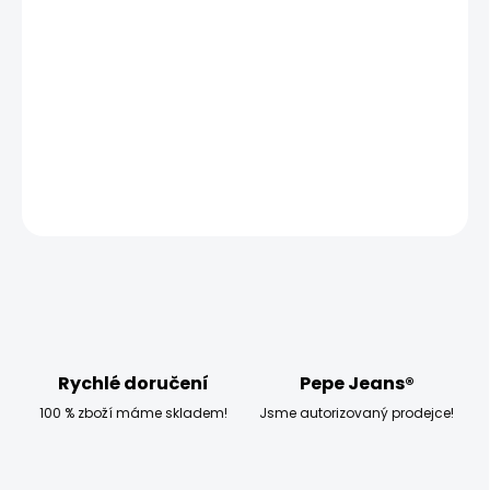
MOŽNOSTI
DORUČENÍ
−
+
Přidat do košíku
DETAILNÍ INFORMACE
ZEPTAT SE
HLÍDAT
Rychlé doručení
Pepe Jeans®
100 % zboží máme skladem!
Jsme autorizovaný prodejce!