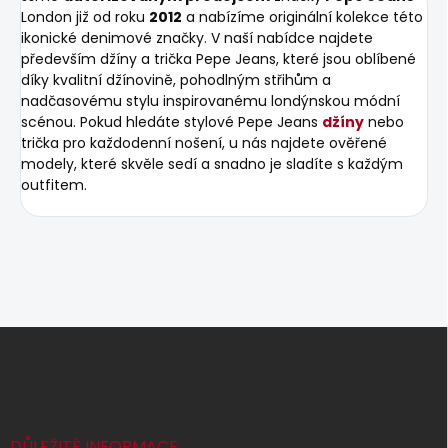
London již od roku
2012
a nabízíme originální kolekce této
ikonické denimové značky. V naší nabídce najdete
především džíny a trička Pepe Jeans, které jsou oblíbené
díky kvalitní džínovině, pohodlným střihům a
nadčasovému stylu inspirovanému londýnskou módní
scénou. Pokud hledáte stylové Pepe Jeans
džíny
nebo
trička pro každodenní nošení, u nás najdete ověřené
modely, které skvěle sedí a snadno je sladíte s každým
outfitem.
Z
á
p
a
t
í
DŮLEŽITÉ INFORMACE