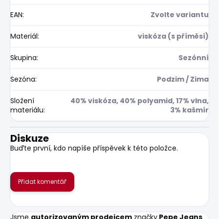
EAN
:
Zvolte variantu
Materiál
:
viskóza (s příměsí)
Skupina
:
Sezónní
Sezóna
:
Podzim / Zima
Složení
40% viskóza, 40% polyamid, 17% vlna,
materiálu
:
3% kašmír
Diskuze
Buďte první, kdo napíše příspěvek k této položce.
Přidat komentář
Jsme
autorizovaným prodejcem
značky
Pepe Jeans