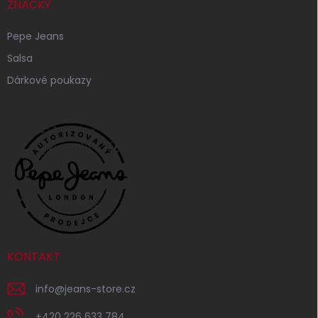
ZNAČKY
Pepe Jeans
Salsa
Dárkové poukazy
KONTAKT
info
@
jeans-store.cz
+420 226 633 784