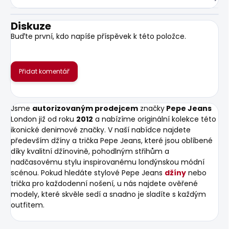
Diskuze
Buďte první, kdo napíše příspěvek k této položce.
Přidat komentář
Jsme
autorizovaným prodejcem
značky
Pepe Jeans
London již od roku
2012
a nabízíme originální kolekce této
ikonické denimové značky. V naší nabídce najdete
především džíny a trička Pepe Jeans, které jsou oblíbené
díky kvalitní džínovině, pohodlným střihům a
nadčasovému stylu inspirovanému londýnskou módní
scénou. Pokud hledáte stylové Pepe Jeans
džíny
nebo
trička pro každodenní nošení, u nás najdete ověřené
modely, které skvěle sedí a snadno je sladíte s každým
outfitem.