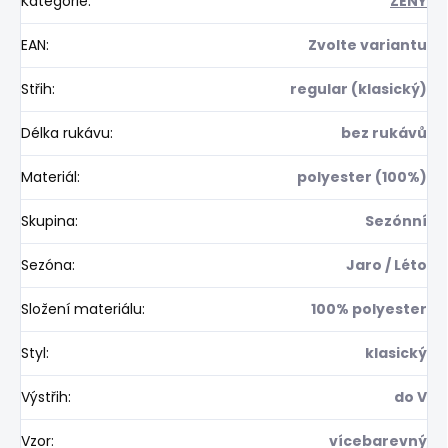
Kategorie
:
ŽENY
EAN
:
Zvolte variantu
Střih
:
regular (klasický)
Délka rukávu
:
bez rukávů
Materiál
:
polyester (100%)
Skupina
:
Sezónní
Sezóna
:
Jaro / Léto
Složení materiálu
:
100% polyester
Styl
:
klasický
Výstřih
:
do V
Vzor
:
vícebarevný