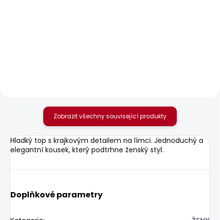
SKLADEM
SKLADEM
Dámské džíny SUPER
Dámské džíny SLIM
SKINNY HW
JEANS LW VENUS
595 Kč
1 875 Kč
Zobrazit všechny související produkty
Hladký top s krajkovým detailem na límci. Jednoduchý a
elegantní kousek, který podtrhne ženský styl.
Doplňkové parametry