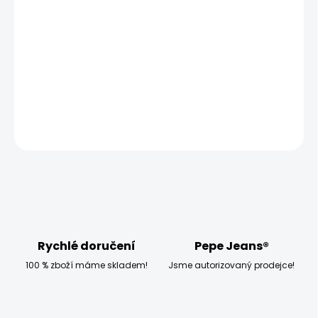
−
+
Přidat do košíku
Modelka měří 173 cm, váží 54 kg a má na sobě velikost S
DETAILNÍ INFORMACE
ZEPTAT SE
HLÍDAT
Rychlé doručení
Pepe Jeans®
100 % zboží máme skladem!
Jsme autorizovaný prodejce!