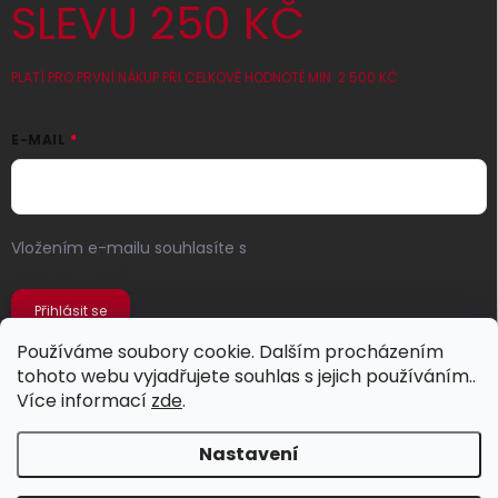
SLEVU 250 KČ
PLATÍ PRO PRVNÍ NÁKUP PŘI CELKOVÉ HODNOTĚ MIN. 2 500 KČ
E-MAIL
Vložením e-mailu souhlasíte s
podmínkami ochrany
osobních údajů
Přihlásit se
Používáme soubory cookie. Dalším procházením
tohoto webu vyjadřujete souhlas s jejich používáním..
Více informací
zde
.
Nastavení