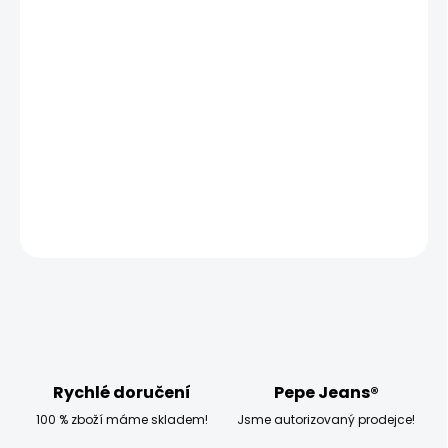
MŮŽEME DORUČIT UŽ:
ZVOLTE VARIANTU
MOŽNOSTI DORUČENÍ
−
+
Přidat do košíku
DETAILNÍ INFORMACE
ZEPTAT SE
HLÍDAT
Rychlé doručení
Pepe Jeans®
100 % zboží máme skladem!
Jsme autorizovaný prodejce!