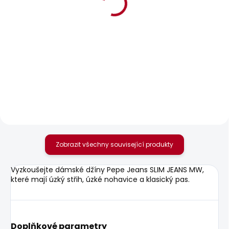
BESTSELLER
POSLEDNÍ ŠANCE
SKLADEM
SKLADEM
Dámské kraťasy
Dámské džíny SLIM
REGULAR SHORT LW
JEANS UHW
SIOUXIE
595 Kč
1 042 Kč
od
Zobrazit všechny související produkty
Vyzkoušejte dámské džíny Pepe Jeans SLIM JEANS MW,
které mají úzký střih, úzké nohavice a klasický pas.
Doplňkové parametry