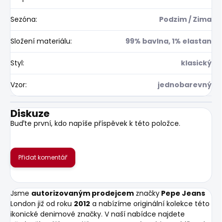
Sezóna
:
Podzim / Zima
Složení materiálu
:
99% bavlna, 1% elastan
Styl
:
klasický
Vzor
:
jednobarevný
Diskuze
Buďte první, kdo napíše příspěvek k této položce.
Přidat komentář
Jsme
autorizovaným prodejcem
značky
Pepe Jeans
London již od roku
2012
a nabízíme originální kolekce této
ikonické denimové značky. V naší nabídce najdete