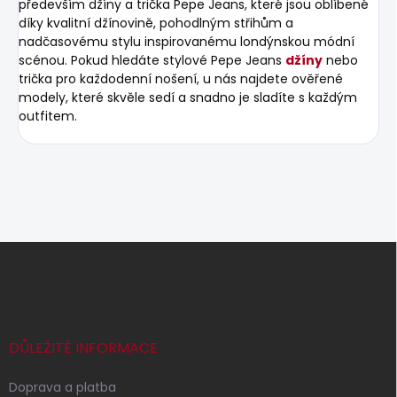
především džíny a trička Pepe Jeans, které jsou oblíbené
díky kvalitní džínovině, pohodlným střihům a
nadčasovému stylu inspirovanému londýnskou módní
scénou. Pokud hledáte stylové Pepe Jeans
džíny
nebo
trička pro každodenní nošení, u nás najdete ověřené
modely, které skvěle sedí a snadno je sladíte s každým
outfitem.
Z
á
p
a
t
í
DŮLEŽITÉ INFORMACE
Doprava a platba