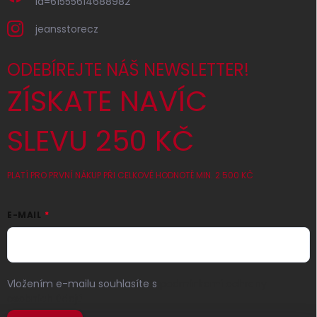
id=61555614688982
jeansstorecz
ODEBÍREJTE NÁŠ NEWSLETTER!
ZÍSKATE NAVÍC
SLEVU 250 KČ
PLATÍ PRO PRVNÍ NÁKUP PŘI CELKOVÉ HODNOTĚ MIN. 2 500 KČ
E-MAIL
Vložením e-mailu souhlasíte s
podmínkami ochrany
osobních údajů