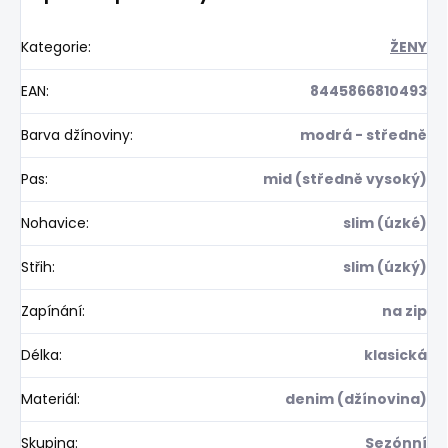
Kategorie
:
ŽENY
EAN
:
8445866810493
Barva džínoviny
:
modrá - středně
Pas
:
mid (středně vysoký)
Nohavice
:
slim (úzké)
Střih
:
slim (úzký)
Zapínání
:
na zip
Délka
:
klasická
Materiál
:
denim (džínovina)
Skupina
:
Sezónní