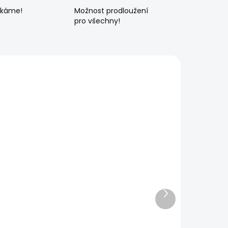
ékáme!
Možnost prodloužení
pro všechny!
Další
produkt