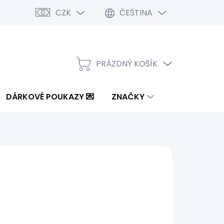
CZK
ČEŠTINA
PRÁZDNÝ KOŠÍK
NÁKUPNÍ
KOŠÍK
DÁRKOVÉ POUKAZY 💌
ZNAČKY
0 Kč