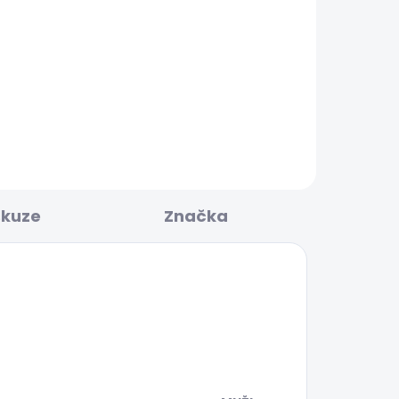
BESTSELLER
KLADEM
SKLADEM
Pánské džíny TAPERED
JEANS STANLEY
1 683 Kč
skuze
Značka