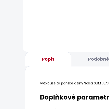
BESTSELLER
BESTS
SKLADEM
Pánské džíny STRAIGHT
Pán
JEANS CASH
JEA
1 950 Kč
1 8
Popis
Podobné 
Vyzkoušejte pánské džíny Salsa SLIM JEANS
Doplňkové paramet