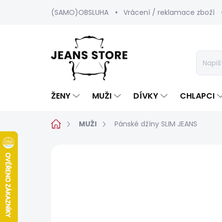
Přejít
(SAMO)OBSLUHA
Vrácení / reklamace zboží
na
obsah
ŽENY
MUŽI
DÍVKY
CHLAPCI
Domů
MUŽI
Pánské džíny SLIM JEANS
Neohodnoceno
Podrobnosti hod
POSLEDNÍ ŠANCE
SALECODE:SRPEN:15:%