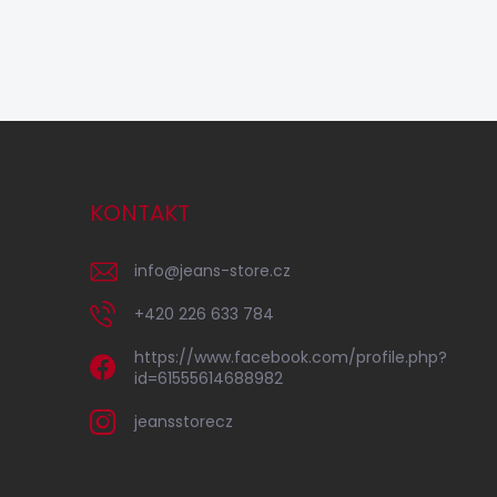
KONTAKT
info
@
jeans-store.cz
+420 226 633 784
https://www.facebook.com/profile.php?
id=61555614688982
jeansstorecz