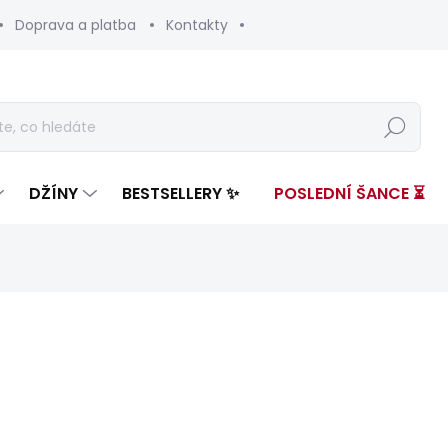
Doprava a platba
Kontakty
Hledat
DŽÍNY
BESTSELLERY ✨
POSLEDNÍ ŠANCE ⏳
nocení
ZNAČKA:
SALSA
4 999 Kč
1 50
Měrná
ZVOLTE VARIANTU
cena: