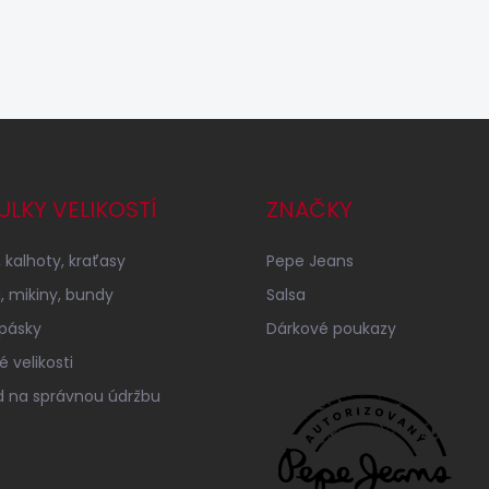
ULKY VELIKOSTÍ
ZNAČKY
 kalhoty, kraťasy
Pepe Jeans
a, mikiny, bundy
Salsa
 pásky
Dárkové poukazy
 velikosti
 na správnou údržbu