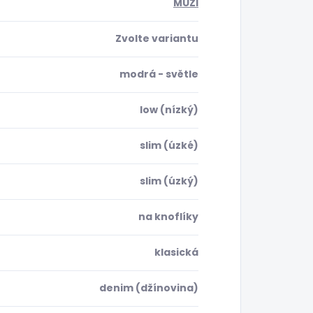
MUŽI
Zvolte variantu
modrá - světle
low (nízký)
slim (úzké)
slim (úzký)
na knoflíky
klasická
denim (džínovina)