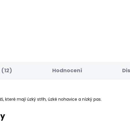
ELLER
SKLADEM
S
ské džíny STRAIGHT
Pánská mikina GEO
NS CASH
CREW SMALL LOGO
85 Kč
856 Kč
(12)
Hodnocení
Di
, které mají úzký střih, úzké nohavice a nízký pas.
ry