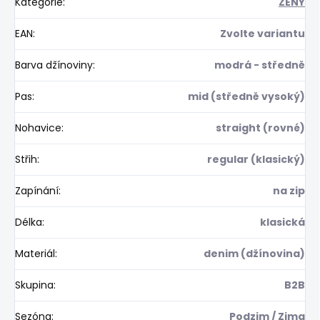
Kategorie
:
ŽENY
EAN
:
Zvolte variantu
Barva džínoviny
:
modrá - středně
Pas
:
mid (středně vysoký)
Nohavice
:
straight (rovné)
Střih
:
regular (klasický)
Zapínání
:
na zip
Délka
:
klasická
Materiál
:
denim (džínovina)
Skupina
:
B2B
Sezóna
:
Podzim / Zima