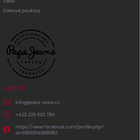
Salsa
Dárkové poukazy
KONTAKT
info
@
jeans-store.cz
+420 226 633 784
https://www.facebook.com/profile.php?
id=61555614688982