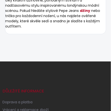
díky kvalitní džínovině, pohodlným střihům a
nadčasovému stylu inspirovanému londýnskou módní
scénou. Pokud hledáte stylové Pepe Jeans
džíny
nebo
trička pro každodenní nošení, u nás najdete ověřené
modely, které skvěle sedí a snadno je sladíte s každým
outfitem.
Z
á
p
a
t
í
DŮLEŽITÉ INFORMACE
Doprava a platba
Vrácení a reklamace zboží