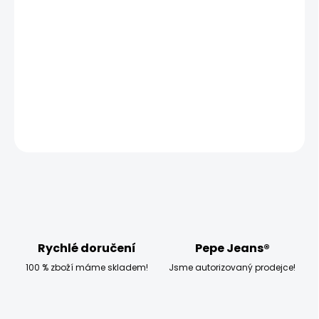
−
+
Přidat do košíku
Modelka měří 173 cm, váží 54 kg a má na sobě velikost
W28 L30
DETAILNÍ INFORMACE
ZEPTAT SE
HLÍDAT
Rychlé doručení
Pepe Jeans®
100 % zboží máme skladem!
Jsme autorizovaný prodejce!