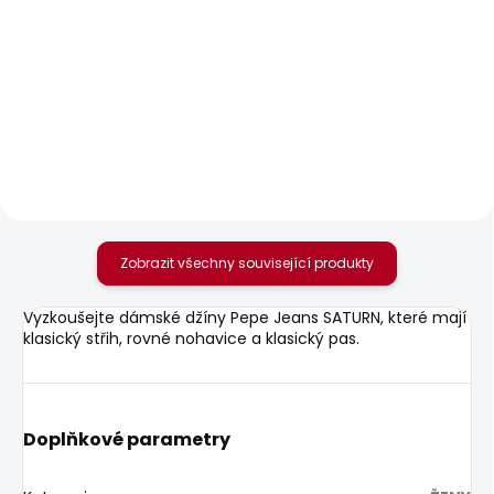
SKLADEM
SKLADEM
Dámské džíny
Dámské tričko
SKINNY JEANS LW
BLOOM
SOHO
548 Kč
1 701 Kč
Zobrazit všechny související produkty
Vyzkoušejte dámské džíny Pepe Jeans SATURN, které mají
klasický střih, rovné nohavice a klasický pas.
Doplňkové parametry