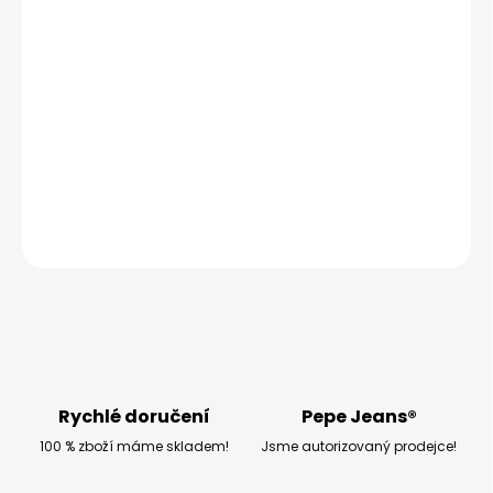
10.8.2026
MOŽNOSTI
DORUČENÍ
−
+
Přidat do košíku
DETAILNÍ INFORMACE
ZEPTAT SE
HLÍDAT
Rychlé doručení
Pepe Jeans®
100 % zboží máme skladem!
Jsme autorizovaný prodejce!