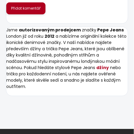
Přidat komentář
Jsme
autorizovaným prodejcem
značky
Pepe Jeans
London již od roku
2012
a nabízíme originální kolekce této
ikonické denimové značky. V naší nabídce najdete
především džíny a trička Pepe Jeans, které jsou oblíbené
díky kvalitní džínovině, pohodlným střihům a
nadčasovému stylu inspirovanému londýnskou módní
scénou. Pokud hledáte stylové Pepe Jeans
džíny
nebo
trička pro každodenní nošení, u nás najdete ověřené
modely, které skvěle sedí a snadno je sladíte s každým
outfitem.
Z