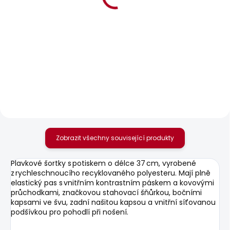
BESTSELLER
BESTSELLER
SKLADEM
SKLADEM
Pánské tričko
Pánské tričko EGGO N
ORIGINAL BASIC 3N
631 Kč
440 Kč
Zobrazit všechny související produkty
Plavkové šortky s potiskem o délce 37 cm, vyrobené
z rychleschnoucího recyklovaného polyesteru. Mají plně
elastický pas s vnitřním kontrastním páskem a kovovými
průchodkami, značkovou stahovací šňůrkou, bočními
kapsami ve švu, zadní našitou kapsou a vnitřní síťovanou
podšívkou pro pohodlí při nošení.