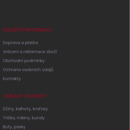
á
p
a
t
í
DŮLEŽITÉ INFORMACE
Doprava a platba
Vrácení a reklamace zboží
Obchodní podmínky
Ochrana osobních údajů
Kontakty
TABULKY VELIKOSTÍ
Džíny, kalhoty, kraťasy
Trička, mikiny, bundy
Boty, pásky