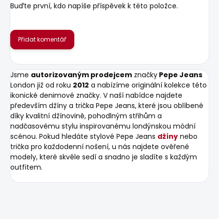
Buďte první, kdo napíše příspěvek k této položce.
Přidat komentář
Jsme
autorizovaným prodejcem
značky
Pepe Jeans
London již od roku
2012
a nabízíme originální kolekce této
ikonické denimové značky. V naší nabídce najdete
především džíny a trička Pepe Jeans, které jsou oblíbené
díky kvalitní džínovině, pohodlným střihům a
nadčasovému stylu inspirovanému londýnskou módní
scénou. Pokud hledáte stylové Pepe Jeans
džíny
nebo
trička pro každodenní nošení, u nás najdete ověřené
modely, které skvěle sedí a snadno je sladíte s každým
outfitem.