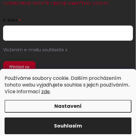
PLATÍ PRO PRVNÍ NÁKUP PŘI CELKOVÉ HODNOTĚ MIN. 2 500 KČ
E-MAIL
Vložením e-mailu souhlasíte s
podmínkami ochrany
osobních údajů
Přihlásit se
Používáme soubory cookie. Dalším procházením
tohoto webu vyjadřujete souhlas s jejich používáním..
Více informací
zde
.
Nastavení
Copyright 2026
Jeans Store
. Všechna práva vyhrazena.
Souhlasím
Vytvořil Shoptet