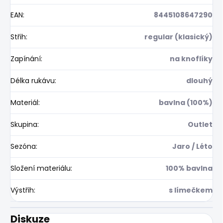
EAN
:
8445108647290
Střih
:
regular (klasický)
Zapínání
:
na knoflíky
Délka rukávu
:
dlouhý
Materiál
:
bavlna (100%)
Skupina
:
Outlet
Sezóna
:
Jaro / Léto
Složení materiálu
:
100% bavlna
Výstřih
:
s límečkem
Diskuze