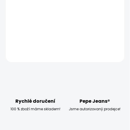
MOŽNOSTI
DORUČENÍ
−
+
Přidat do košíku
Model měří 186 cm, váží 80 kg a má na sobě velikost M
ZEPTAT SE
HLÍDAT
Rychlé doručení
Pepe Jeans®
100 % zboží máme skladem!
Jsme autorizovaný prodejce!