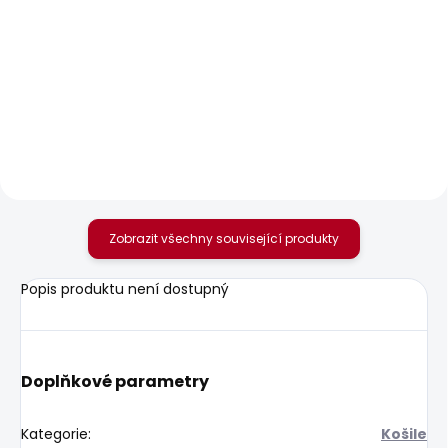
SKLADEM
SKLADEM
Pánské kraťasy
Pánské džíny
REGULAR CHINO
TAPERED JEANS
SHORT
STANLEY
1 168 Kč
1 683 Kč
Zobrazit všechny související produkty
Popis produktu není dostupný
Doplňkové parametry
Kategorie
:
Košile