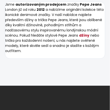
Jsme
autorizovaným prodejcem
značky
Pepe Jeans
London již od roku
2012
a nabízíme originální kolekce této
ikonické denimové značky. V naší nabídce najdete
především džíny a trička Pepe Jeans, které jsou oblíbené
díky kvalitní džínovině, pohodlným střihům a
nadčasovému stylu inspirovanému londýnskou módní
scénou. Pokud hledáte stylové Pepe Jeans
džíny
nebo
trička pro každodenní nošení, u nás najdete ověřené
modely, které skvěle sedí a snadno je sladíte s každým
outfitem.
Z
á
p
a
t