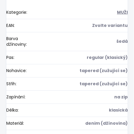
Kategorie
:
MUŽI
EAN
:
Zvolte variantu
Barva
šedá
džínoviny
:
Pas
:
regular (klasický)
Nohavice
:
tapered (zužující se)
Střih
:
tapered (zužující se)
Zapínání
:
na zip
Délka
:
klasická
Materiál
:
denim (džínovina)