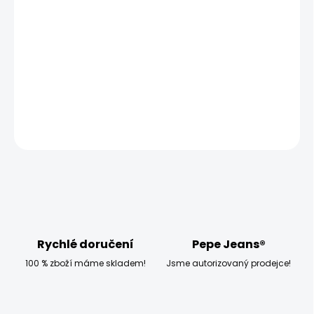
−
+
Přidat do košíku
Model měří 186 cm, váží 80 kg a má na sobě velikost W32
L34
DETAILNÍ INFORMACE
ZEPTAT SE
HLÍDAT
Rychlé doručení
Pepe Jeans®
100 % zboží máme skladem!
Jsme autorizovaný prodejce!