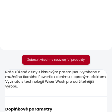
SKLADEM
SKLADEM
Pánské tričko
Pánské kraťasy
ORIGINAL BASIC 3N
REGULAR CHINO
SHORT
548 Kč
1 168 Kč
Zobrazit všechny související produkty
Naše zúžené džíny s klasickým pasem jsou vyrobené z
mužného černého Powerflex denimu s opraným efektem.
Vyvinuto s technologií Wiser Wash pro udržitelnější
výrobu.
Doplňkové parametry