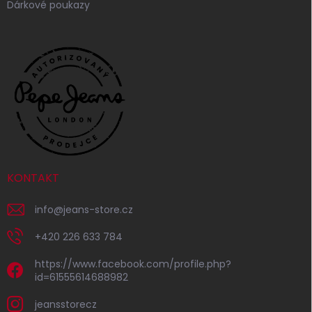
Dárkové poukazy
KONTAKT
info
@
jeans-store.cz
+420 226 633 784
https://www.facebook.com/profile.php?
id=61555614688982
jeansstorecz