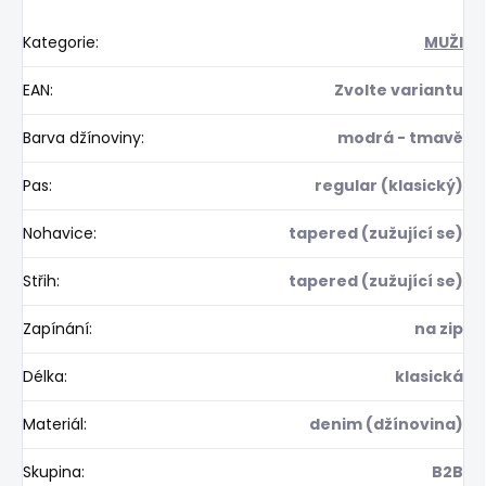
Kategorie
:
MUŽI
EAN
:
Zvolte variantu
Barva džínoviny
:
modrá - tmavě
Pas
:
regular (klasický)
Nohavice
:
tapered (zužující se)
Střih
:
tapered (zužující se)
Zapínání
:
na zip
Délka
:
klasická
Materiál
:
denim (džínovina)
Skupina
:
B2B