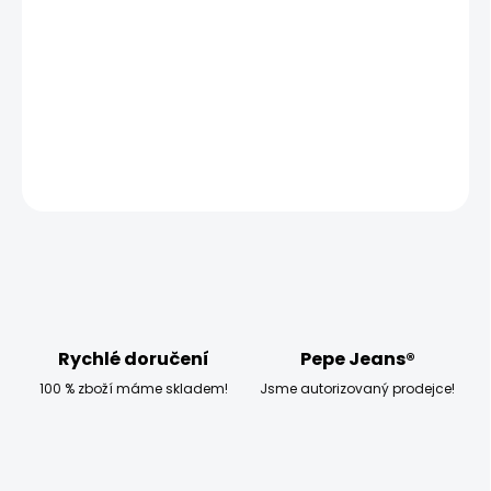
−
+
Přidat do košíku
Model měří 186 cm a má na sobě velikost W32 L34
DETAILNÍ INFORMACE
ZEPTAT SE
HLÍDAT
Rychlé doručení
Pepe Jeans®
100 % zboží máme skladem!
Jsme autorizovaný prodejce!