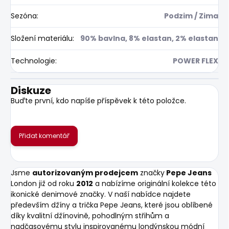
Sezóna
:
Podzim / Zima
Složení materiálu
:
90% bavlna, 8% elastan, 2% elastan
Technologie
:
POWER FLEX
Diskuze
Buďte první, kdo napíše příspěvek k této položce.
Přidat komentář
Jsme
autorizovaným prodejcem
značky
Pepe Jeans
London již od roku
2012
a nabízíme originální kolekce této
ikonické denimové značky. V naší nabídce najdete
především džíny a trička Pepe Jeans, které jsou oblíbené
díky kvalitní džínovině, pohodlným střihům a
nadčasovému stylu inspirovanému londýnskou módní