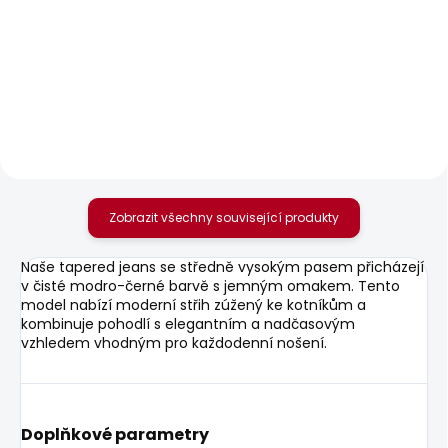
SKLADEM
SKLADEM
Pánské tričko
Pánské džíny SLIM
ORIGINAL BASIC 3N
GYMDIGO JEANS
TRACK
440 Kč
1 885 Kč
Zobrazit všechny související produkty
Naše tapered jeans se středně vysokým pasem přicházejí
v čisté modro-černé barvě s jemným omakem. Tento
model nabízí moderní střih zúžený ke kotníkům a
kombinuje pohodlí s elegantním a nadčasovým
vzhledem vhodným pro každodenní nošení.
Doplňkové parametry