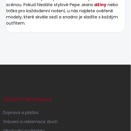
scénou. Pokud hledáte stylové Pepe Jeans
džíny
nebo
trička pro každodenní nošení, u nás najdete ověřené
modely, které skvěle sedí a snadno je sladíte s každým
outfitem.
Z
á
p
a
t
í
DŮLEŽITÉ INFORMACE
Doprava a platba
Vrácení a reklamace zboží
Obchodní podmínky