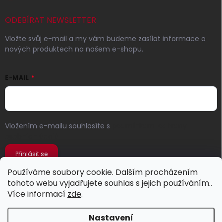
ODEBÍRAT NEWSLETTER
Vložte svůj e-mail a my vám budeme zasílat informace o
nových produktech na našem e-shopu.
E-MAIL
Vložením e-mailu souhlasíte s
podmínkami ochrany
osobních údajů
Přihlásit se
Používáme soubory cookie. Dalším procházením
tohoto webu vyjadřujete souhlas s jejich používáním..
Více informací
zde
.
Nastavení