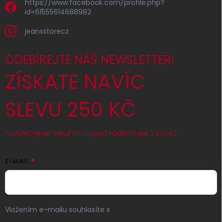
https://www.facebook.com/profile.php?
id=61555614688982
jeansstorecz
ODEBÍREJTE NÁŠ NEWSLETTER!
ZÍSKATE NAVÍC
SLEVU 250 KČ
PLATÍ PRO PRVNÍ NÁKUP PŘI CELKOVÉ HODNOTĚ MIN. 2 500 KČ
E-MAIL
Vložením e-mailu souhlasíte s
podmínkami ochrany
osobních údajů