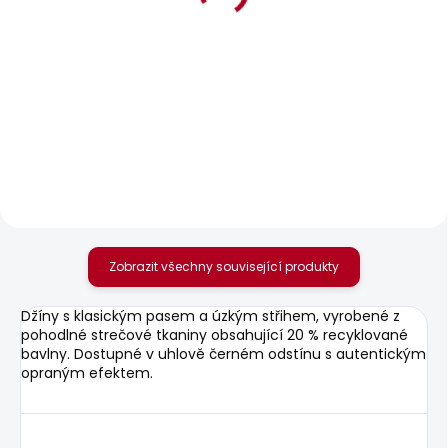
BESTSELLER
SKLADEM
SKLADEM
Pánské džíny
Pánské tričko SOREN
STRAIGHT JEANS
TEE
CASH
610 Kč
1 950 Kč
Zobrazit všechny související produkty
Džíny s klasickým pasem a úzkým střihem, vyrobené z
pohodlné strečové tkaniny obsahující 20 % recyklované
bavlny. Dostupné v uhlově černém odstínu s autentickým
opraným efektem.