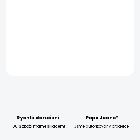
MOŽNOSTI DORUČENÍ
−
+
Přidat do košíku
Model měří 186 cm, váží 80 kg a má na sobě velikost W32
L34
DETAILNÍ INFORMACE
ZEPTAT SE
HLÍDAT
Rychlé doručení
Pepe Jeans®
100 % zboží máme skladem!
Jsme autorizovaný prodejce!