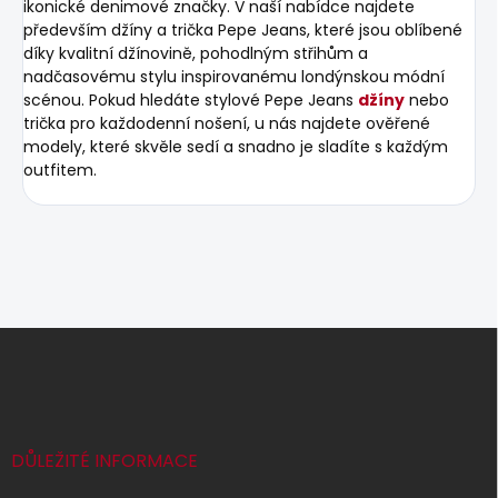
ikonické denimové značky. V naší nabídce najdete
především džíny a trička Pepe Jeans, které jsou oblíbené
díky kvalitní džínovině, pohodlným střihům a
nadčasovému stylu inspirovanému londýnskou módní
scénou. Pokud hledáte stylové Pepe Jeans
džíny
nebo
trička pro každodenní nošení, u nás najdete ověřené
modely, které skvěle sedí a snadno je sladíte s každým
outfitem.
Z
á
p
a
t
í
DŮLEŽITÉ INFORMACE