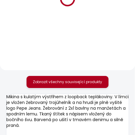
BESTSELLER
SKLADEM
SKLADEM
Pánské kraťasy
Pánské tričko JACKO
REGULAR CHINO
506 Kč
SHORT
1 168 Kč
Zobrazit všechny související produkty
Mikina s kulatým výstřihem z loopback teplákoviny. V límci
je vložen žebrovaný trojúhelník a na hrudi je plně vyšité
logo Pepe Jeans. Žebrování z 2x1 bavlny na manžetách a
spodním lemu. Tkaný štítek s nápisem vložený do
bočního švu. Barvená po ušití v tmavém denimu a silně
praná.