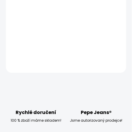
MOŽNOSTI
DORUČENÍ
−
+
Přidat do košíku
Model měří 186 cm, váží 80 kg a má na sobě velikost M
DETAILNÍ INFORMACE
ZEPTAT SE
HLÍDAT
Rychlé doručení
Pepe Jeans®
100 % zboží máme skladem!
Jsme autorizovaný prodejce!