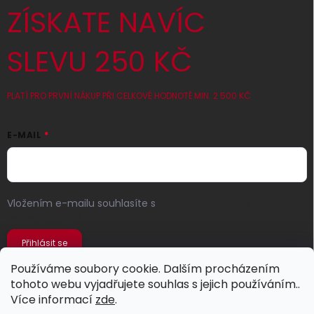
ZÍSKATE NAVÍC
SLEVU 250 KČ
PLATÍ PRO PRVNÍ NÁKUP PŘI CELKOVÉ HODNOTĚ MIN. 2 500 KČ
E-MAIL
Vložením e-mailu souhlasíte s
podmínkami ochrany
osobních údajů
Přihlásit se
Používáme soubory cookie. Dalším procházením
tohoto webu vyjadřujete souhlas s jejich používáním..
Více informací
zde
.