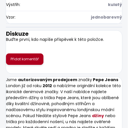
Výstřih
:
kulatý
Vzor
:
jednobarevný
Diskuze
Buďte první, kdo napíše příspěvek k této položce.
Přidat komentář
Jsme
autorizovaným prodejcem
značky
Pepe Jeans
London již od roku
2012
a nabízíme originální kolekce této
ikonické denimové značky. V naší nabídce najdete
především džíny a trička Pepe Jeans, které jsou oblíbené
díky kvalitní džínovině, pohodlným střihům a
nadčasovému stylu inspirovanému londýnskou módní
scénou. Pokud hledáte stylové Pepe Jeans
džíny
nebo
trička pro každodenní nošení, u nás najdete ověřené
modely, které skvěle sedí a snadno je sladíte s každým