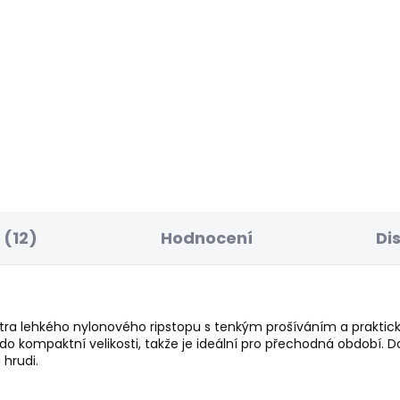
ELLER
BESTSELLER
SKLADEM
S
ské džíny TAPERED
Pánské tričko JACK
NS STANLEY FS
631 Kč
ACH BLUE
50 Kč
(12)
Hodnocení
Di
tra lehkého nylonového ripstopu s tenkým prošíváním a praktický
do kompaktní velikosti, takže je ideální pro přechodná období. 
hrudi.