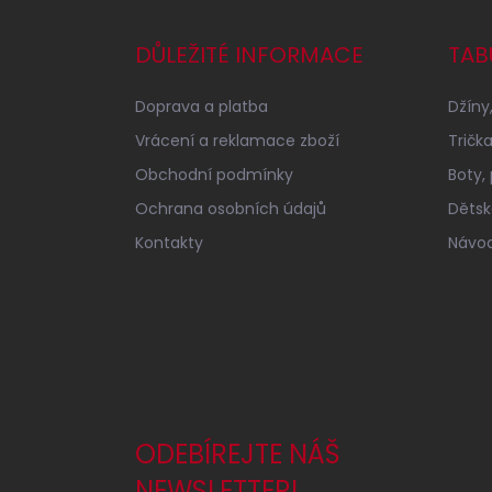
p
a
DŮLEŽITÉ INFORMACE
TAB
t
í
Doprava a platba
Džíny,
Vrácení a reklamace zboží
Tričk
Obchodní podmínky
Boty,
Ochrana osobních údajů
Dětské
Kontakty
Návod
ODEBÍREJTE NÁŠ
NEWSLETTER!