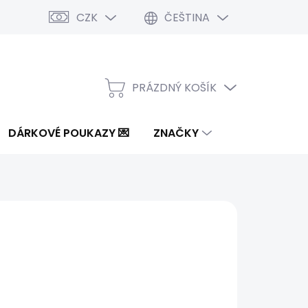
CZK
ČEŠTINA
PRÁZDNÝ KOŠÍK
NÁKUPNÍ
KOŠÍK
DÁRKOVÉ POUKAZY 💌
ZNAČKY
7 Kč