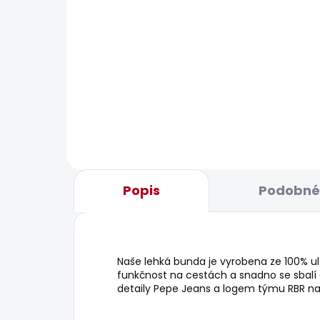
BESTS
SKLADEM
Pánské kraťasy REGULAR
Pán
CHINO SHORT
JEA
BLE
1 168 Kč
1 9
Popis
Podobné 
Naše lehká bunda je vyrobena ze 100% ul
funkčnost na cestách a snadno se sbalí 
detaily Pepe Jeans a logem týmu RBR na 