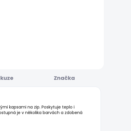
BESTSELLER
KLADEM
SKLADEM
O
Pánské džíny STANLEY
5PKT
1 885 Kč
skuze
Značka
mi kapsami na zip. Poskytuje teplo i
Dostupná je v několika barvách a zdobená