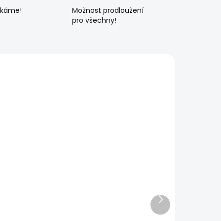
ékáme!
Možnost prodloužení
pro všechny!
Další
produkt