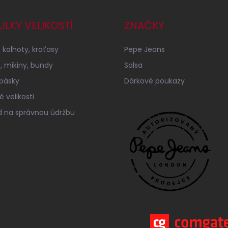
ULKY VELIKOSTÍ
ZNAČKY
 kalhoty, kraťasy
Pepe Jeans
a, mikiny, bundy
Salsa
 pásky
Dárkové poukazy
 velikosti
 na správnou údržbu