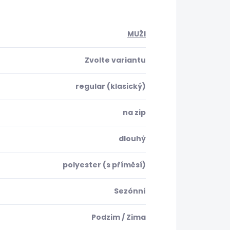
MUŽI
Zvolte variantu
regular (klasický)
na zip
dlouhý
polyester (s příměsí)
Sezónní
Podzim / Zima