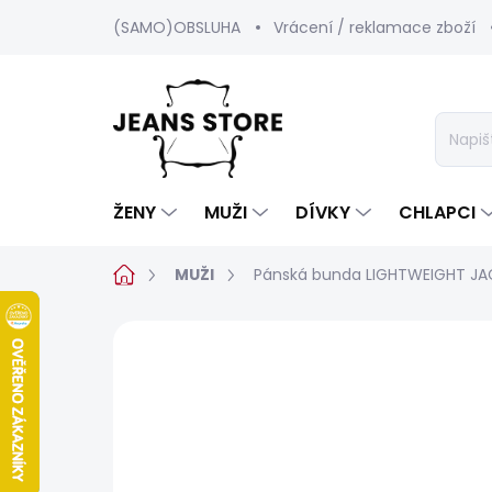
Přejít
(SAMO)OBSLUHA
Vrácení / reklamace zboží
na
obsah
ŽENY
MUŽI
DÍVKY
CHLAPCI
Domů
MUŽI
Pánská bunda LIGHTWEIGHT JA
Neohodnoceno
Podrobnosti hod
SALECODE:SRPEN:15:%