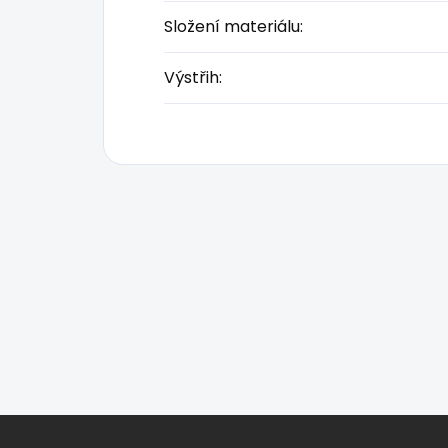
Složení materiálu
:
Výstřih
:
Z
á