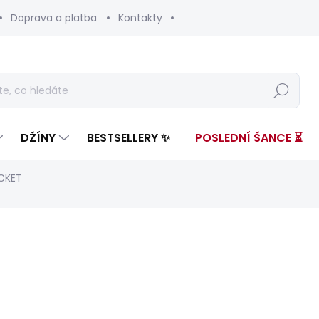
Doprava a platba
Kontakty
Hledat
DŽÍNY
BESTSELLERY ✨
POSLEDNÍ ŠANCE ⏳
CKET
nocení
ZNAČKA:
RED BULL RACING X PEPE JEANS
5 099 Kč
3 89
Měrná
ZVOLTE VARIANTU
cena: