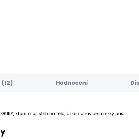
ELLER
BESTSELLER
SKLADEM
S
ské džíny STRAIGHT
Pánské džíny SKINNY
NS CASH FS STONE
JEANS FINSBURY
Y
1 683 Kč
56 Kč
(12)
Hodnocení
Di
BURY, které mají střih na tělo, úzké nohavice a nízký pas.
ry