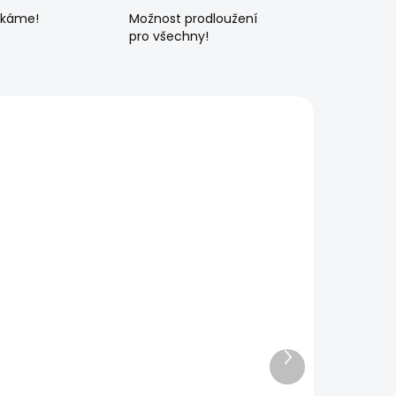
ékáme!
Možnost prodloužení
pro všechny!
Další
produkt