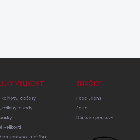
ULKY VELIKOSTÍ
ZNAČKY
 kalhoty, kraťasy
Pepe Jeans
a, mikiny, bundy
Salsa
 pásky
Dárkové poukazy
 velikosti
 na správnou údržbu