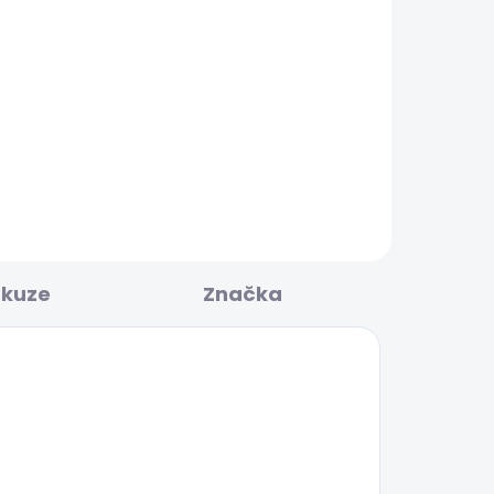
BESTSELLER
KLADEM
SKLADEM
Pánské tričko EGGO N
506 Kč
skuze
Značka