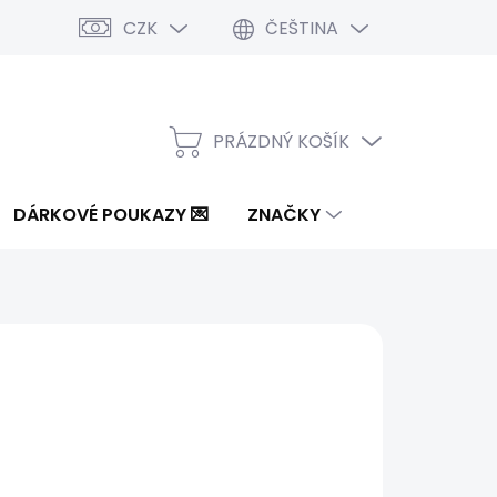
CZK
ČEŠTINA
PRÁZDNÝ KOŠÍK
NÁKUPNÍ
KOŠÍK
DÁRKOVÉ POUKAZY 💌
ZNAČKY
Kč