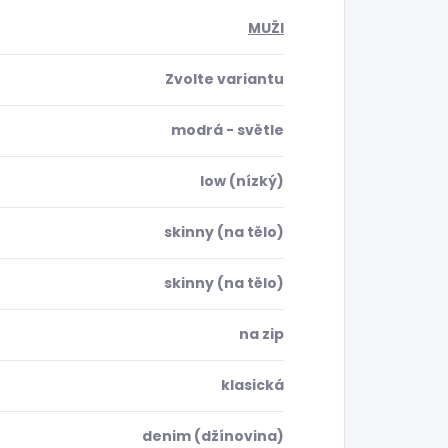
MUŽI
Zvolte variantu
modrá - světle
low (nízký)
skinny (na tělo)
skinny (na tělo)
na zip
klasická
denim (džínovina)