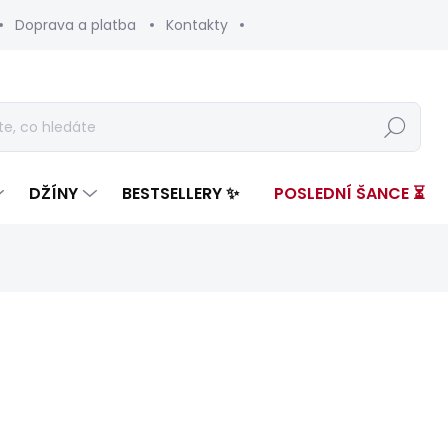
Doprava a platba
Kontakty
Hledat
DŽÍNY
BESTSELLERY ✨
POSLEDNÍ ŠANCE ⏳
nocení
ZNAČKA:
PEPE JEANS
3 999 Kč
595 
Měrná
SKLADEM
(1 KS)
cena: