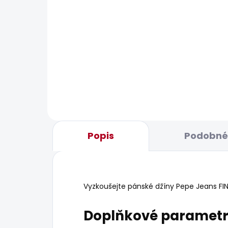
BESTSELLER
BESTS
SKLADEM
Pánské džíny SKINNY
Pán
JEANS FINSBURY
JEA
GRE
1 209 Kč
2 1
Popis
Podobné 
Vyzkoušejte pánské džíny Pepe Jeans FINS
Doplňkové paramet