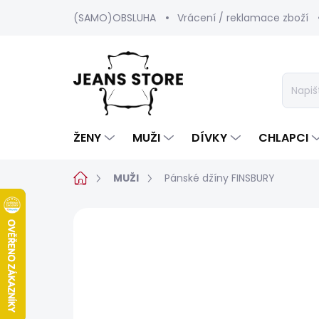
Přejít
(SAMO)OBSLUHA
Vrácení / reklamace zboží
na
obsah
ŽENY
MUŽI
DÍVKY
CHLAPCI
Domů
MUŽI
Pánské džíny FINSBURY
Neohodnoceno
Podrobnosti hod
BESTSELLER
SALECODE:SRPEN:15:%