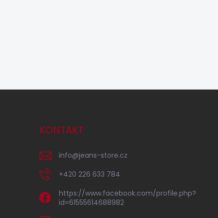
KONTAKT
info
@
jeans-store.cz
+420 226 633 784
https://www.facebook.com/profile.php?
id=61555614688982