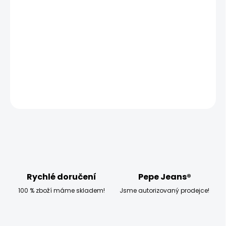
MOŽNOSTI
DORUČENÍ
−
+
Přidat do košíku
DETAILNÍ INFORMACE
ZEPTAT SE
HLÍDAT
Rychlé doručení
Pepe Jeans®
100 % zboží máme skladem!
Jsme autorizovaný prodejce!