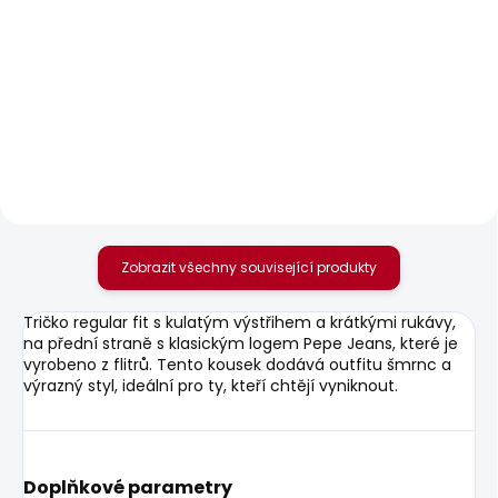
SKLADEM
SKLADEM
Dámské džíny SUPER
Dámské džíny
SKINNY HW
TAPERED JEANS HW
595 Kč
595 Kč
Zobrazit všechny související produkty
Tričko regular fit s kulatým výstřihem a krátkými rukávy,
na přední straně s klasickým logem Pepe Jeans, které je
vyrobeno z flitrů. Tento kousek dodává outfitu šmrnc a
výrazný styl, ideální pro ty, kteří chtějí vyniknout.
Doplňkové parametry