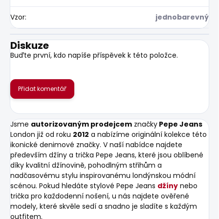
Vzor
:
jednobarevný
Diskuze
Buďte první, kdo napíše příspěvek k této položce.
Přidat komentář
Jsme
autorizovaným prodejcem
značky
Pepe Jeans
London již od roku
2012
a nabízíme originální kolekce této
ikonické denimové značky. V naší nabídce najdete
především džíny a trička Pepe Jeans, které jsou oblíbené
díky kvalitní džínovině, pohodlným střihům a
nadčasovému stylu inspirovanému londýnskou módní
scénou. Pokud hledáte stylové Pepe Jeans
džíny
nebo
trička pro každodenní nošení, u nás najdete ověřené
modely, které skvěle sedí a snadno je sladíte s každým
outfitem.