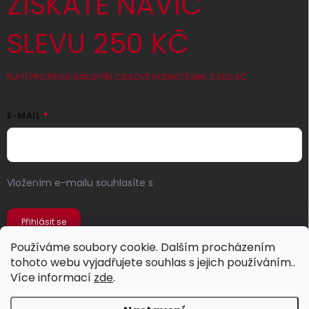
ZÍSKATE NAVÍC
SLEVU 250 KČ
PLATÍ PRO PRVNÍ NÁKUP PŘI CELKOVÉ HODNOTĚ MIN. 2 500 KČ
E-MAIL
Vložením e-mailu souhlasíte s
podmínkami ochrany
osobních údajů
Přihlásit se
Používáme soubory cookie. Dalším procházením
tohoto webu vyjadřujete souhlas s jejich používáním..
Více informací
zde
.