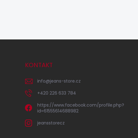
KONTAKT
info
@
jeans-store.cz
+420 226 633 784
https://www.facebook.com/profile.php?
id=61555614688982
jeansstorecz