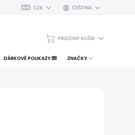
CZK
ČEŠTINA
PRÁZDNÝ KOŠÍK
NÁKUPNÍ
KOŠÍK
DÁRKOVÉ POUKAZY 💌
ZNAČKY
8 Kč