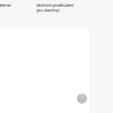
ékáme!
Možnost prodloužení
pro všechny!
Další
produkt