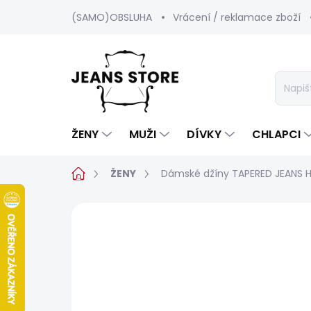
Přejít
(SAMO)OBSLUHA
Vrácení / reklamace zboží
na
obsah
ŽENY
MUŽI
DÍVKY
CHLAPCI
Domů
ŽENY
Dámské džíny TAPERED JEANS 
1 hodnocení
Podrobnosti hodnoc
SALECODE:SRPEN:15:%