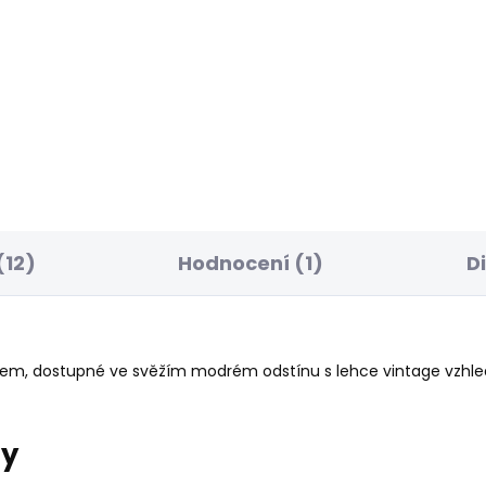
EDNÍ ŠANCE
BESTSELLER
SKLADEM
S
ské džíny SKINNY
Dámské džíny SLIM
NS MW
JEANS MW ICONIC GE
 Kč
1 950 Kč
od
(12)
Hodnocení (1)
D
em, dostupné ve svěžím modrém odstínu s lehce vintage vzhle
ry