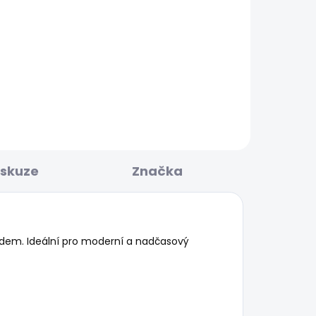
BESTSELLER
KLADEM
SKLADEM
Dámské džíny SLIM
N
JEANS MW GEN PUSH UP
1 683 Kč
iskuze
Značka
dem. Ideální pro moderní a nadčasový