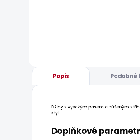
POSLEDNÍ ŠANCE
POSL
SKLADEM
Dámské džíny TAPERED
Dám
JEANS HW VIOLET
JEA
595 Kč
595
Popis
Podobné 
Džíny s vysokým pasem a zúženým střih
styl.
Doplňkové paramet