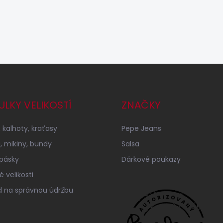
ULKY VELIKOSTÍ
ZNAČKY
 kalhoty, kraťasy
Pepe Jeans
a, mikiny, bundy
Salsa
 pásky
Dárkové poukazy
 velikosti
 na správnou údržbu