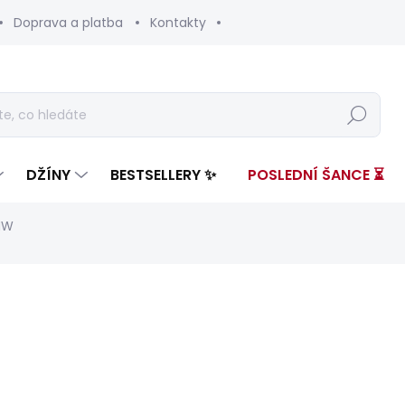
Doprava a platba
Kontakty
Hledat
DŽÍNY
BESTSELLERY ✨
POSLEDNÍ ŠANCE ⏳
HW
ení
ZNAČKA:
PEPE JEANS
3 599 Kč
1 43
Měrná
ZVOLTE VARIANTU
cena: