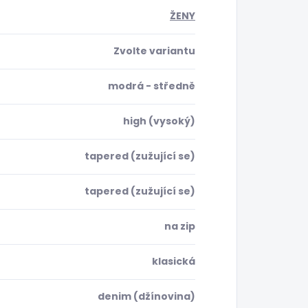
ŽENY
Zvolte variantu
modrá - středně
high (vysoký)
tapered (zužující se)
tapered (zužující se)
na zip
klasická
denim (džínovina)